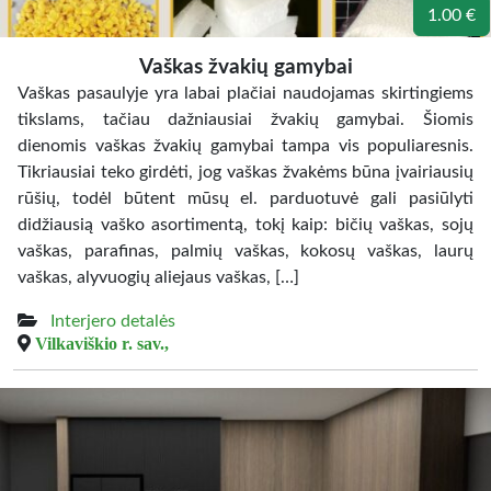
1.00 €
Vaškas žvakių gamybai
Vaškas pasaulyje yra labai plačiai naudojamas skirtingiems
tikslams, tačiau dažniausiai žvakių gamybai. Šiomis
dienomis vaškas žvakių gamybai tampa vis populiaresnis.
Tikriausiai teko girdėti, jog vaškas žvakėms būna įvairiausių
rūšių, todėl būtent mūsų el. parduotuvė gali pasiūlyti
didžiausią vaško asortimentą, tokį kaip: bičių vaškas, sojų
vaškas, parafinas, palmių vaškas, kokosų vaškas, laurų
vaškas, alyvuogių aliejaus vaškas, […]
Interjero detalės
Vilkaviškio r. sav.,