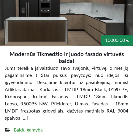
10000.00 €
Modernūs Tikmedžio ir juodo fasado virtuvės
baldai
Jums tereikia įsivaizduoti savo svajonių virtuvę, o mes ją
pagaminsime ! Štai puikus pavyzdys: nuo idėjos iki
įgyvendinimo. Dėkojame klientui už pasitikėjimą mumis!
Atliktas darbas: Karkasas – LMDP 18mm Black, 0190 PE,
Kronospan, Trukmė. Fasadas – LMDP 18mm Tikmedis
Laoso, R50095 NW, Pfleiderer, Ulmas. Fasadas – 18mm
LMDF frezuotas grioveliais, dažytas matiniais RAL 9004
spalvos […]
Baldų gamyba