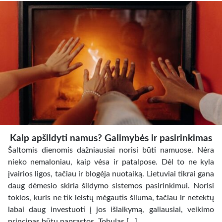
Kaip apšildyti namus? Galimybės ir pasirinkimas
Šaltomis dienomis dažniausiai norisi būti namuose. Nėra
nieko nemaloniau, kaip vėsa ir patalpose. Dėl to ne kyla
įvairios ligos, tačiau ir blogėja nuotaiką. Lietuviai tikrai gana
daug dėmesio skiria šildymo sistemos pasirinkimui. Norisi
tokios, kuris ne tik leistų mėgautis šiluma, tačiau ir netektų
labai daug investuoti į jos išlaikymą, galiausiai, veikimo
principas būtų paprastos. Tobulas […]