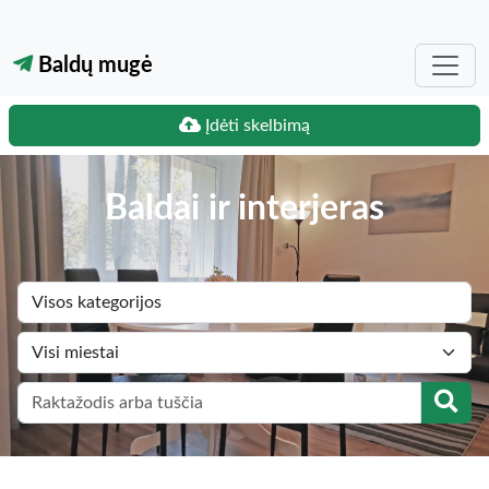
Baldų mugė
Įdėti skelbimą
Baldai ir interjeras