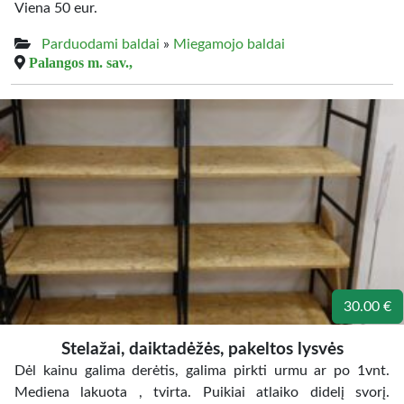
Viena 50 eur.
Parduodami baldai
»
Miegamojo baldai
Palangos m. sav.,
30.00 €
Stelažai, daiktadėžės, pakeltos lysvės
Dėl kainu galima derėtis, galima pirkti urmu ar po 1vnt.
Mediena lakuota , tvirta. Puikiai atlaiko didelį svorį.