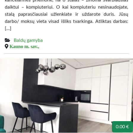
kancelarines priemone, na o stalas – žinoma svarbiausias
daiktui – kompiuteriui. O kai kompiuteriu nesinaudojate,
stalą paprasčiausiai užlenkiate ir uždarote duris. Jūsų
darbo/ moksų vieta visad išliks tvarkinga. Atliktas darbas:
[…]
Baldų gamyba
Kauno m. sav.,
0.00 €