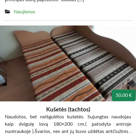
Naujienos
50.00 €
Kušetės (tachtos)
Naudotos, bet neišgulėtos kušetės. Sujungtas naudojau
kaip dvigulę lovą 180×200 cm.( patodyta antroje
nuotraukoje ).Švarios, nes ant jų buvo uždėtas antčiužinis .