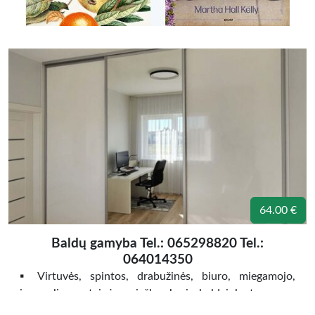
64.00 €
Baldų gamyba Tel.: 065298820 Tel.:
064014350
▪️ Virtuvės, spintos, drabužinės, biuro, miegamojo,
jaunuolio, svetainės, prieškambario baldai, lentynos… ▪️
Priimame individualius nestandartinių baldų užsakymus.