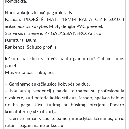
komplektą.
Nuotraukoje virtuvė pagaminta iš:
Fasadai: PLOKŠTĖ MATT 18MM BALTA GIZIR S010 (
aukščiausios kokybės MDF, dengta PVC plėvele).
Stalviršis ir sienelė: 27 GALASSIA NERO, Antico
Furnitūra: Blum.
Rankenos: Schuco profilis
Ieškote patikimo virtuvės baldų gamintojo? Galime Jums
padėti!
Mus verta pasirinkti, nes:
– Gaminame aukščiausios kokybės baldus.
– Naujausių tendencijų baldai: dirbame su profesionalia
dizainere, kuri pataria kokio stiliaus, fasado, spalvos baldus
rinktis pagal Jūsų turimą ar būsimą interjerą. Padaro
kompiuterinę vizualizaciją.
– Geri terminai: visad telpame į nurodytus terminus, o ne
retai ir pagaminame anksčiau