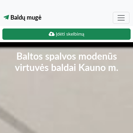
Baldų mugė
Įdėti skelbimą
Baltos spalvos modenūs
virtuvės baldai Kauno m.