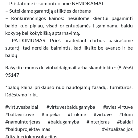
– Pristatome ir sumontuojame NEMOKAMAI
– Suteikiame garantiją atlikties darbams
– Konkurencingos kainos: nesiūlome klientui pagaminti
baldo kuo pigiau, visad orientuojamės į gaminamų baldų
kokybę bei kokybišką aptarnavimą.
– PATIKIMUMAS: Prieš pradedant darbus pasirašome
sutartį, tad nereikia baimintis, kad liksite be avanso ir be
baldų
Rašykite mums deiviobaldaigmail arba skambinkite: (8-656)
95147
*baldų kaina priklauso nuo naudojamų fasadų, furnitūros,
išdėstymo ir kt.
#virtuvesbaldai #virtuvesbaldugamyba #sviesivirtuve
#baltavirtuve #impeka #trukme #virtuve #blum
#namuinterjeras #baldugamyba #interjeras #baldai
#balduprojektavimas #vizualizacijos
#dizaineriokonsultacijos