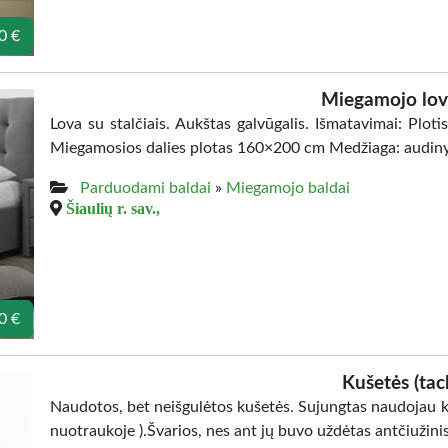
0 €
Miegamojo lo
Lova su stalčiais. Aukštas galvūgalis. Išmatavimai: Plo
Miegamosios dalies plotas 160×200 cm Medžiaga: audiny
Parduodami baldai
»
Miegamojo baldai
Šiaulių r. sav.,
0 €
Kušetės (tac
Naudotos, bet neišgulėtos kušetės. Sujungtas naudojau k
nuotraukoje ).Švarios, nes ant jų buvo uždėtas antčiužinis