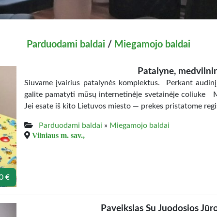
Parduodami baldai
/
Miegamojo baldai
Patalyne, medvilnin
Siuvame įvairius patalynės komplektus. Perkant aud
galite pamatyti mūsų internetinėje svetainėje coliuke M
Jei esate iš kito Lietuvos miesto — prekes pristatome reg
Parduodami baldai
»
Miegamojo baldai
Vilniaus m. sav.,
0 €
Paveikslas Su Juodosios Jūr