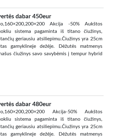
ertės dabar 450eur
pro,160×200,200×200 Akcija -50% Aukštos
liu sistema pagaminta iš titano čiužinys,
ančių geriausiu atsiliepimu.Čiužinys yra 25cm
uotas gamyklineje dežėje. Dėžutės matmenys
našus čiužinys savo savybėmis į tempur hybrid
ertės dabar 480eur
0pro,160×200,200×200 Akcija-50% Aukštos
liu sistema pagaminta iš titano čiužinys,
ančių geriausiu atsiliepimu.Čiužinys yra 25cm
uotas gamyklineje dežėje. Dėžutės matmenys