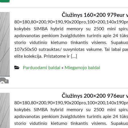
Čiužinys 160×200 979eur v
80×180,80×200,90×190,90x200pro,100×200,140x190
kokybės SIMBA hybrid memory su 2500 mini spiruok
apdovanotas penkiom žvaigždutėm turintis apie 24 tūkst
storio vidutinio kietumo tinkantis visiems. Supak
107x50x50 sutrauktas/ suvyniotas vakume. Tai labai pa
elite kolekcija. Pristatome ir […]
Parduodami baldai
»
Miegamojo baldai
Čiužinys 200×200 976eur v
80×180,80×200,90×190,90x200pro,100×200,140x19
kokybės SIMBA hybrid memory su 2500 mini spiruok
apdovanotas penkiom žvaigždutėm turintis apie 24 tūkst
storio vidutinio kietumo tinkantis visiems. Supak