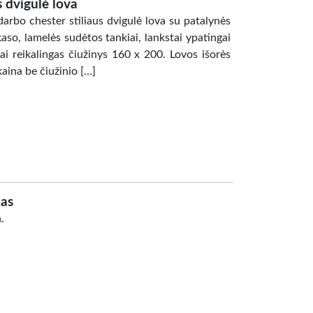
s dvigulė lova
arbo chester stiliaus dvigulė lova su patalynės
aso, lamelės sudėtos tankiai, lankstai ypatingai
ovai reikalingas čiužinys 160 x 200. Lovos išorės
aina be čiužinio […]
as
.