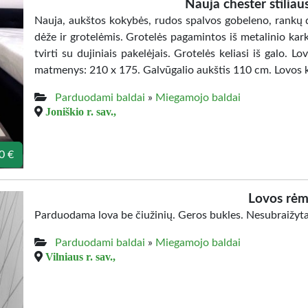
Nauja chester stiliau
Nauja, aukštos kokybės, rudos spalvos gobeleno, rankų d
dėže ir grotelėmis. Grotelės pagamintos iš metalinio kark
tvirti su dujiniais pakelėjais. Grotelės keliasi iš galo. L
matmenys: 210 x 175. Galvūgalio aukštis 110 cm. Lovos k
Parduodami baldai
»
Miegamojo baldai
Joniškio r. sav.,
0 €
Lovos rėm
Parduodama lova be čiužinių. Geros bukles. Nesubraižyta
Parduodami baldai
»
Miegamojo baldai
Vilniaus r. sav.,