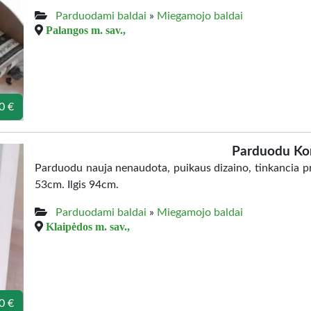
Parduodami baldai
»
Miegamojo baldai
Palangos m. sav.,
0 €
Parduodu K
Parduodu nauja nenaudota, puikaus dizaino, tinkancia p
53cm. Ilgis 94cm.
Parduodami baldai
»
Miegamojo baldai
Klaipėdos m. sav.,
0 €