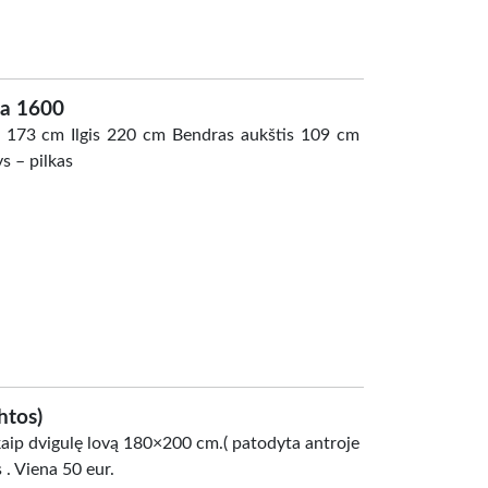
va 1600
tis 173 cm Ilgis 220 cm Bendras aukštis 109 cm
s – pilkas
htos)
aip dvigulę lovą 180×200 cm.( patodyta antroje
 . Viena 50 eur.