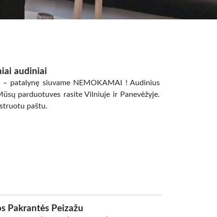
iai audiniai
inį – patalynę siuvame NEMOKAMAI ! Audinius
ūsų parduotuves rasite Vilniuje ir Panevėžyje.
istruotu paštu.
os Pakrantės Peizažu