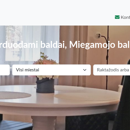
Kont
rduodami baldai, Miegamojo bal