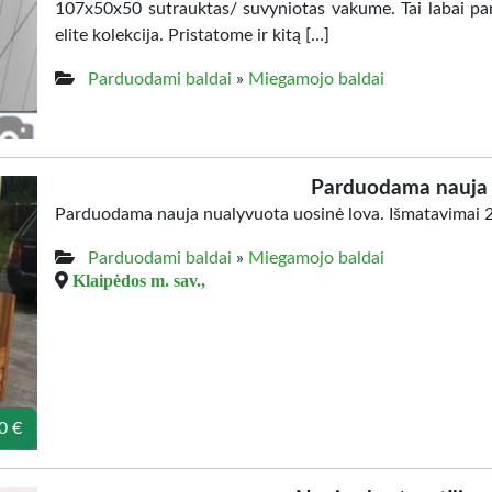
107x50x50 sutrauktas/ suvyniotas vakume. Tai labai pa
elite kolekcija. Pristatome ir kitą […]
Parduodami baldai
»
Miegamojo baldai
Parduodama nauja 
Parduodama nauja nualyvuota uosinė lova. Išmatavimai 20
Parduodami baldai
»
Miegamojo baldai
Klaipėdos m. sav.,
0 €