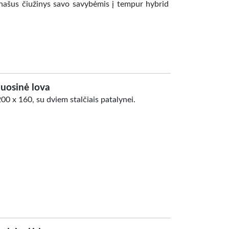
našus čiužinys savo savybėmis į tempur hybrid
uosinė lova
0 x 160, su dviem stalčiais patalynei.