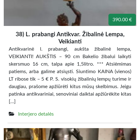
390.00 €
38) L. prabangi Antikvar. Žibalinė Lempa,
Veikianti
Antikvarinė l. prabangi, aukšta žibalinė lempa,
VEIKIANTI! AUKŠTIS – 90 cm Bakelio žibalui laikyti
skersmuo 16 cm, talpa apie 1,5litro. *** Atsiėmimas
patiems, arba galime atsiųsti. Siuntimo KAINA (vienos)
LT ribose tik – 5 € P. S. visokių žibalinių lempų turime ir
daugiau, prašome apžiūrėti kitus mūsų skelbimus. Jeigu
patinka antikvariniai, senoviniai daiktai apžiūrėkite kitas
[…]
Interjero detalės