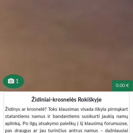
1
0.00 €
Židiniai-krosnelės Rokiškyje
Židinys ar krosnelė? Toks klausimas visada iškyla pirmąkart
statantiems namus ir bandantiems susikurti jaukią namų
aplinką. Po ilgų atsakymo paieškų į šį klausimą forumuose,
pas draugus ar jau turinčius antrus namus – dažniausiai