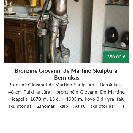
350.00 €
Bronzinė Giovanni de Martino Skulptūra,
Berniukas
Bronzinė Giovanni de Martino Skulptūra – Berniukas –
48 cm Puiki kultūra – bronzinėje Giovanni De Martino
(Neapolis, 1870 m. 13 d. – 1935 m. kovo 3 d.) yra Italų
skulptorius. Žinomas kaip „Vaikų skulptorius“, jis
išsiskyrė gebėjimu įamžinti Neapolio vaikų, gatvės ežių ir
žvejų realistinę dvasią savo bronziniuose ir
marmuriniuose dirbiniuose. Skulptūra iš 1920 […]