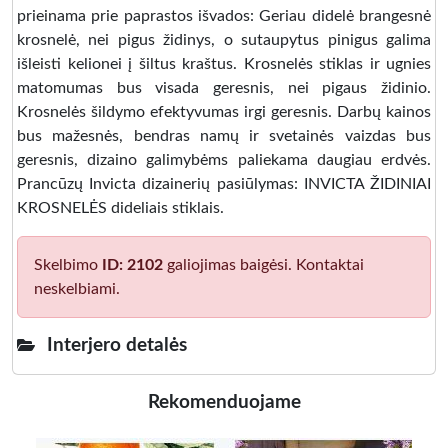
prieinama prie paprastos išvados: Geriau didelė brangesnė
krosnelė, nei pigus židinys, o sutaupytus pinigus galima
išleisti kelionei į šiltus kraštus. Krosnelės stiklas ir ugnies
matomumas bus visada geresnis, nei pigaus židinio.
Krosnelės šildymo efektyvumas irgi geresnis. Darbų kainos
bus mažesnės, bendras namų ir svetainės vaizdas bus
geresnis, dizaino galimybėms paliekama daugiau erdvės.
Prancūzų Invicta dizainerių pasiūlymas: INVICTA ŽIDINIAI
KROSNELĖS dideliais stiklais.
Skelbimo
ID: 2102
galiojimas baigėsi. Kontaktai
neskelbiami.
Interjero detalės
Rekomenduojame