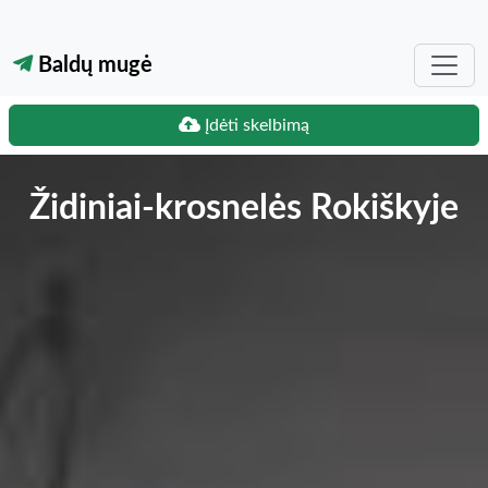
Baldų mugė
Įdėti skelbimą
Židiniai-krosnelės Rokiškyje