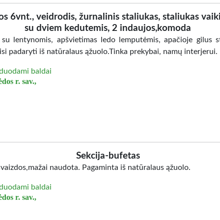
os 6vnt., veidrodis, žurnalinis staliukas, staliukas vaik
su dviem kedutemis, 2 indaujos,komoda
 su lentynomis, apšvietimas ledo lemputėmis, apačioje gilus st
isi padaryti iš natūralaus ąžuolo.Tinka prekybai, namų interjerui.
duodami baldai
dos r. sav.,
Sekcija-bufetas
švaizdos,mažai naudota. Pagaminta iš natūralaus ąžuolo.
duodami baldai
dos r. sav.,