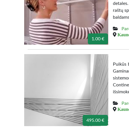
detales
raštų sp
baldams
Par
Kauno
1.00 €
Puikūs b
Gamina
sistemo
Contine
išsimok
Par
Kauno
495.00 €