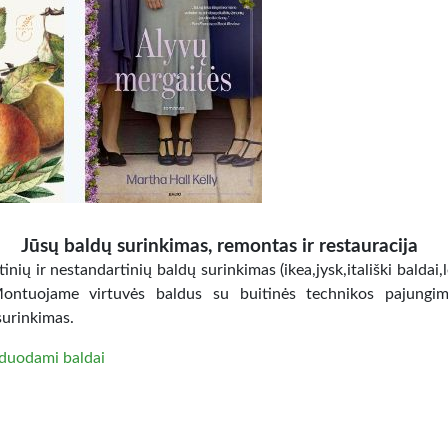
Jūsų baldų surinkimas, remontas ir restauracija
inių ir nestandartinių baldų surinkimas (ikea,jysk,itališki baldai,
Montuojame virtuvės baldus su buitinės technikos pajungi
surinkimas.
duodami baldai