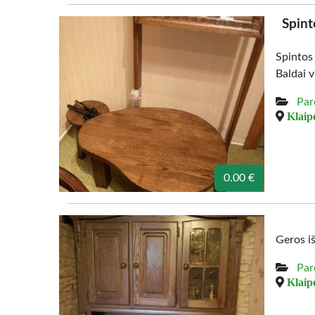
Spint
Spintos
Baldai v
Par
Klaipė
0.00 €
Geros i
Par
Klaipė