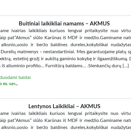
Buitiniai laikikliai namams – AKMUS
jame ivairias laikikliais kuriuos lengvai pritaikysite nuo virtu
Taip pat”Akmus” siūlo Karūnas iš MDF ir medžio.Gaminame nat
 alksnio,uosio ir beržo baldines dureles,kokybiškai nudažy
. Durelių matmenys – nestandartiniai. Mes garantuojame platų sp
ektrą, estetinį grožį ir aukštą gaminio kokybę ir ilgaamžiškumą. 
 iš aliuminio profilio… Furnitūrą baldams… .Slenkančių durų […]
duodami baldai
 m. sav.,
Lentynos Laikikliai – AKMUS
jame ivairias laikikliais kuriuos lengvai pritaikysite nuo virtu
Taip pat”Akmus” siūlo Karūnas iš MDF ir medžio.Gaminame nat
 alksnio,uosio ir beržo baldines dureles,kokybiškai nudažy