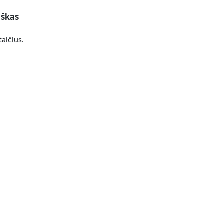
iškas
alčius.