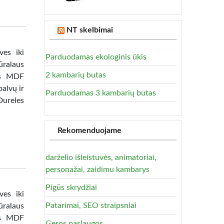
NT skelbimai
ves iki
Parduodamas ekologinis ūkis
ūralaus
2 kambarių butas
tas MDF
alvų ir
Parduodamas 3 kambarių butas
Dureles
Rekomenduojame
darželio išleistuvės, animatoriai,
personažai, zaidimu kambarys
Pigūs skrydžiai
ves iki
Patarimai, SEO straipsniai
ūralaus
tas MDF
Geros paslaugos