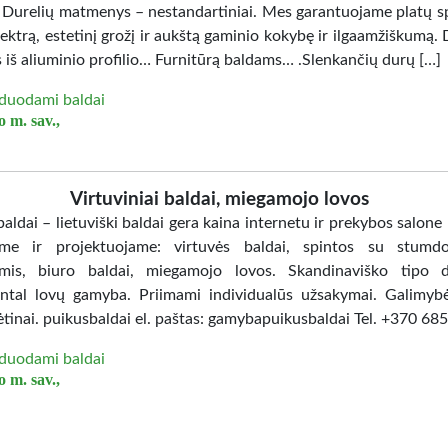
. Durelių matmenys – nestandartiniai. Mes garantuojame platų sp
ektrą, estetinį grožį ir aukštą gaminio kokybę ir ilgaamžiškumą. 
 iš aliuminio profilio… Furnitūrą baldams… .Slenkančių durų […]
duodami baldai
 m. sav.,
Virtuviniai baldai, miegamojo lovos
aldai – lietuviški baldai gera kaina internetu ir prekybos salone
me ir projektuojame: virtuvės baldai, spintos su stumd
mis, biuro baldai, miegamojo lovos. Skandinaviško tipo d
ntal lovų gamyba. Priimami individualūs užsakymai. Galimybė
ėtinai. puikusbaldai el. paštas: gamybapuikusbaldai Tel. +370 6
duodami baldai
 m. sav.,