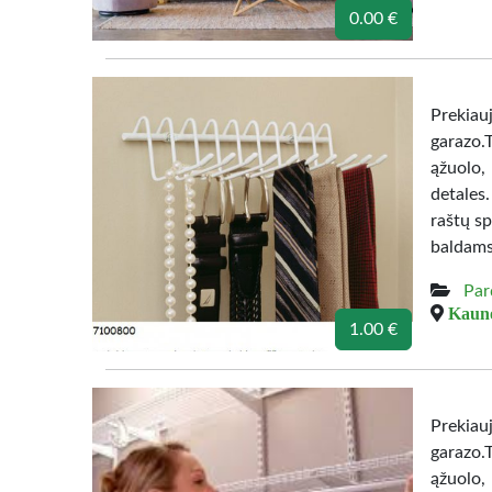
0.00 €
Prekiau
garazo.
ąžuolo,
detales
raštų sp
baldams
Par
Kauno
1.00 €
Prekiau
garazo.
ąžuolo,