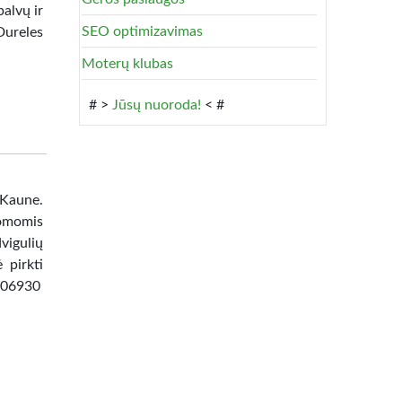
alvų ir
SEO optimizavimas
Dureles
Moterų klubas
# >
Jūsų nuoroda!
< #
 Kaune.
omomis
vigulių
 pirkti
8506930