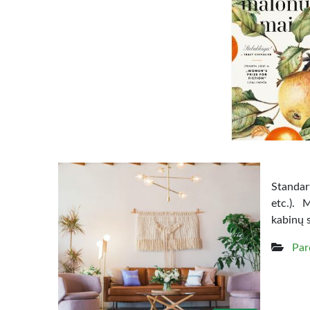
Standart
etc.). 
kabinų 
Par