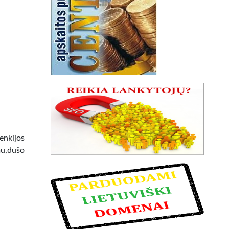
lenkijos
mu,dušo