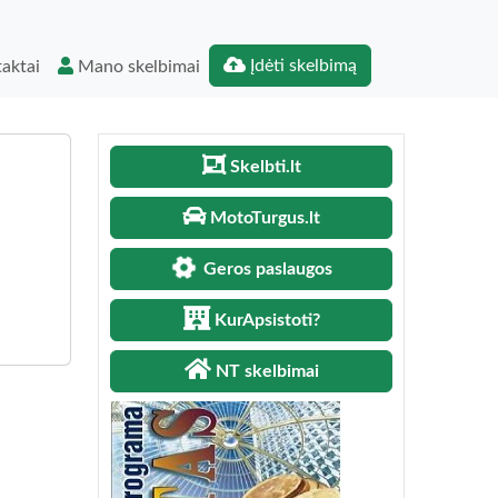
Įdėti skelbimą
aktai
Mano skelbimai
Skelbti.lt
MotoTurgus.lt
Geros paslaugos
KurApsistoti?
NT skelbimai