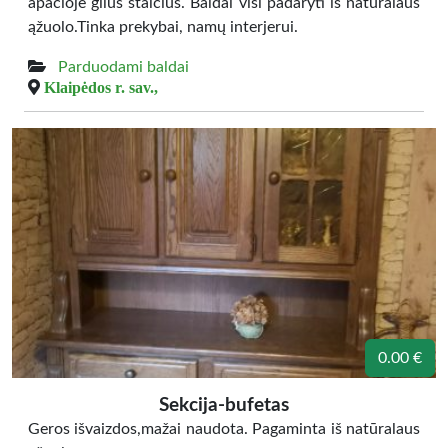
apačioje gilus stalčius. Baldai visi padaryti iš natūralaus
ąžuolo.Tinka prekybai, namų interjerui.
Parduodami baldai
Klaipėdos r. sav.,
0.00 €
Sekcija-bufetas
Geros išvaizdos,mažai naudota. Pagaminta iš natūralaus