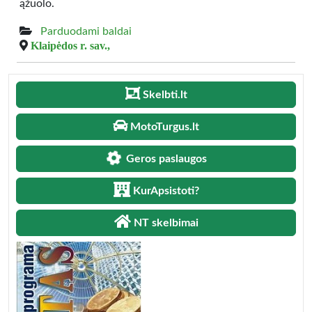
ąžuolo.
Parduodami baldai
Klaipėdos r. sav.,
Skelbti.lt
MotoTurgus.lt
Geros paslaugos
KurApsistoti?
NT skelbimai