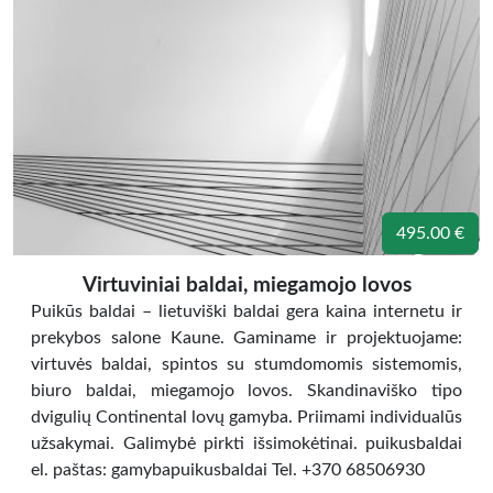
495.00 €
Virtuviniai baldai, miegamojo lovos
Puikūs baldai – lietuviški baldai gera kaina internetu ir
prekybos salone Kaune. Gaminame ir projektuojame:
virtuvės baldai, spintos su stumdomomis sistemomis,
biuro baldai, miegamojo lovos. Skandinaviško tipo
dvigulių Continental lovų gamyba. Priimami individualūs
užsakymai. Galimybė pirkti išsimokėtinai. puikusbaldai
el. paštas: gamybapuikusbaldai Tel. +370 68506930