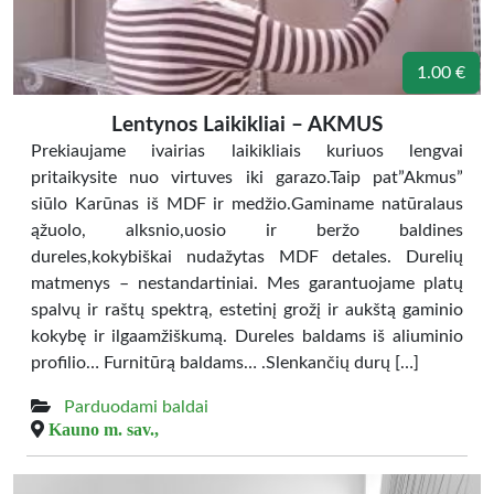
1.00 €
Lentynos Laikikliai – AKMUS
Prekiaujame ivairias laikikliais kuriuos lengvai
pritaikysite nuo virtuves iki garazo.Taip pat”Akmus”
siūlo Karūnas iš MDF ir medžio.Gaminame natūralaus
ąžuolo, alksnio,uosio ir beržo baldines
dureles,kokybiškai nudažytas MDF detales. Durelių
matmenys – nestandartiniai. Mes garantuojame platų
spalvų ir raštų spektrą, estetinį grožį ir aukštą gaminio
kokybę ir ilgaamžiškumą. Dureles baldams iš aliuminio
profilio… Furnitūrą baldams… .Slenkančių durų […]
Parduodami baldai
Kauno m. sav.,