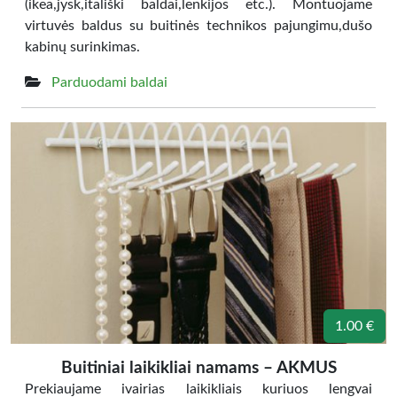
(ikea,jysk,itališki baldai,lenkijos etc.). Montuojame
virtuvės baldus su buitinės technikos pajungimu,dušo
kabinų surinkimas.
Parduodami baldai
1.00 €
Buitiniai laikikliai namams – AKMUS
Prekiaujame ivairias laikikliais kuriuos lengvai