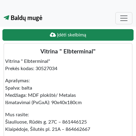
Baldų mugė
Įdėti skelbimą
Vitrina " Elbterminal"
Vitrina " Elbterminal"
Prekės kodas: 30527034
Aprašymas:
Spalva: balta
Medžiaga: MDF plokštė/ Metalas
Išmatavimai (PxGxA): 90x40x180cm
Mus rasite:
Šiauliuose, Rūdės g. 27C – 861446125
Klaipėdoje, Šilutės pl. 21A – 864662667