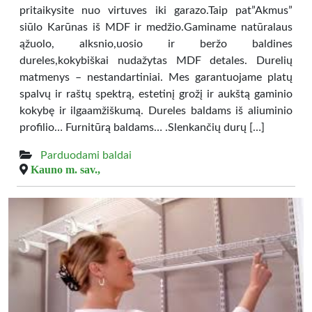
pritaikysite nuo virtuves iki garazo.Taip pat”Akmus”
siūlo Karūnas iš MDF ir medžio.Gaminame natūralaus
ąžuolo, alksnio,uosio ir beržo baldines
dureles,kokybiškai nudažytas MDF detales. Durelių
matmenys – nestandartiniai. Mes garantuojame platų
spalvų ir raštų spektrą, estetinį grožį ir aukštą gaminio
kokybę ir ilgaamžiškumą. Dureles baldams iš aliuminio
profilio… Furnitūrą baldams… .Slenkančių durų […]
Parduodami baldai
Kauno m. sav.,