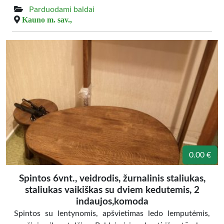
Parduodami baldai
Kauno m. sav.,
0.00 €
Spintos 6vnt., veidrodis, žurnalinis staliukas,
staliukas vaikiškas su dviem kedutemis, 2
indaujos,komoda
Spintos su lentynomis, apšvietimas ledo lemputėmis,