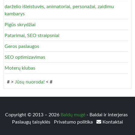
darželio išleistuvės, animatoriai, personažai, zaidimu
kambarys
Pigūs skrydžiai
Patarimai, SEO straipsniai
Geros paslaugos
SEO optimizavimas
Moterų klubas
# >
Jūsų nuoroda!
< #
Copyright © 2013 – 2026
Baldų mugė
- Baldai ir interjeras
Paslaugų taisyklės
Privatumo politika
Kontaktai