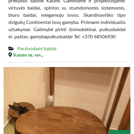
prekybos salone Kaune. Gaminame ir projektuojame:
virtuvės baldai, spintos su stumdomomis sistemomis,
biuro baldai, miegamojo lovos. Skandinaviško tipo
dvigulių Continental lovų gamyba. Priimami individualūs
užsakymai. Galimybė pirkti išsimokėtinai. puikusbaldai
el. paštas: gamybapuikusbaldai Tel. +370 68506930
Parduodami baldai
Kauno m. sav.,