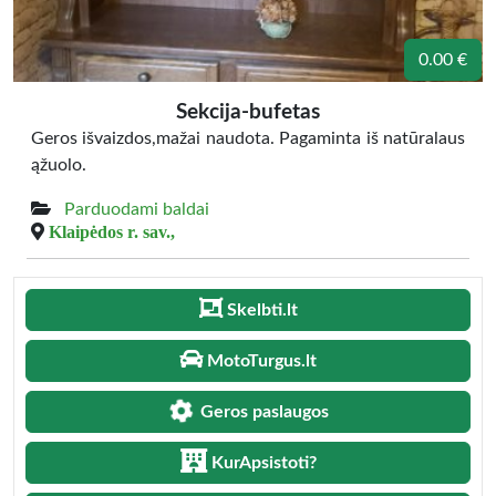
0.00 €
Sekcija-bufetas
Geros išvaizdos,mažai naudota. Pagaminta iš natūralaus
ąžuolo.
Parduodami baldai
Klaipėdos r. sav.,
Skelbti.lt
MotoTurgus.lt
Geros paslaugos
KurApsistoti?