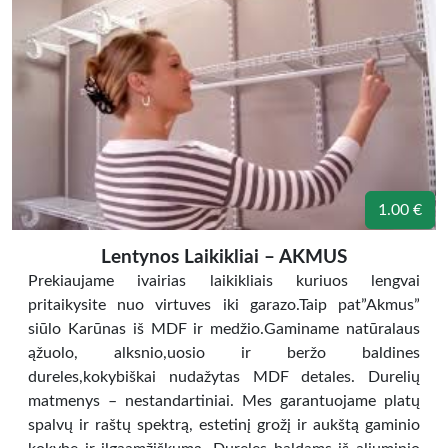
1.00 €
Lentynos Laikikliai – AKMUS
Prekiaujame ivairias laikikliais kuriuos lengvai
pritaikysite nuo virtuves iki garazo.Taip pat”Akmus”
siūlo Karūnas iš MDF ir medžio.Gaminame natūralaus
ąžuolo, alksnio,uosio ir beržo baldines
dureles,kokybiškai nudažytas MDF detales. Durelių
matmenys – nestandartiniai. Mes garantuojame platų
spalvų ir raštų spektrą, estetinį grožį ir aukštą gaminio