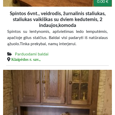
0.00 €
Spintos 6vnt., veidrodis, žurnalinis staliukas,
staliukas vaikiškas su dviem kedutemis, 2
indaujos,komoda
Spintos su lentynomis, apšvietimas ledo lemputėmis,
apačioje gilus stalčius. Baldai visi padaryti iš natūralaus
ąžuolo.Tinka prekybai, namų interjerui.
Parduodami baldai
Klaipėdos r. sav.,