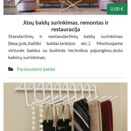
0.00 €
Jūsų baldų surinkimas, remontas ir
restauracija
Standartinių ir nestandartinių baldų surinkimas
(ikea,jysk,itališki baldai,lenkijos etc.). Montuojame
virtuvės baldus su buitinės technikos pajungimu,dušo
kabinų surinkimas.
Parduodami baldai