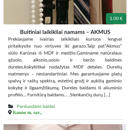
1.00 €
Buitiniai laikikliai namams – AKMUS
Prekiaujame ivairias laikikliais kuriuos lengvai
pritaikysite nuo virtuves iki garazo.Taip pat”Akmus”
siūlo Karūnas iš MDF ir medžio.Gaminame natūralaus
ąžuolo, alksnio,uosio ir beržo baldines
dureles,kokybiškai nudažytas MDF detales. Durelių
matmenys – nestandartiniai. Mes garantuojame platų
spalvų ir raštų spektrą, estetinį grožį ir aukštą gaminio
kokybę ir ilgaamžiškumą. Dureles baldams iš aliuminio
profilio… Furnitūrą baldams… .Slenkančių durų […]
Parduodami baldai
Kauno m. sav.,