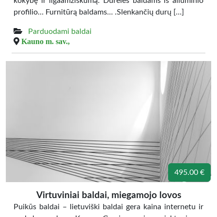
kokybę ir ilgaamžiškumą. Dureles baldams iš aliuminio
profilio… Furnitūrą baldams… .Slenkančių durų […]
Parduodami baldai
Kauno m. sav.,
495.00 €
Virtuviniai baldai, miegamojo lovos
Puikūs baldai – lietuviški baldai gera kaina internetu ir