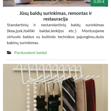
0.00 €
Jūsų baldų surinkimas, remontas ir
restauracija
Standartinių ir nestandartinių baldų surinkimas
(ikea,jysk,itališki baldai,lenkijos etc.). Montuojame
virtuvės baldus su buitinės technikos pajungimu,dušo
kabinų surinkimas.
Parduodami baldai