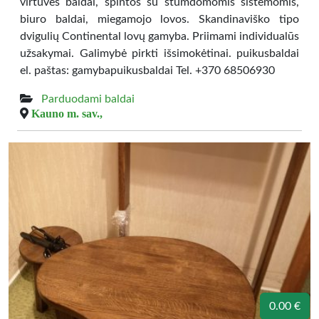
virtuvės baldai, spintos su stumdomomis sistemomis,
biuro baldai, miegamojo lovos. Skandinaviško tipo
dvigulių Continental lovų gamyba. Priimami individualūs
užsakymai. Galimybė pirkti išsimokėtinai. puikusbaldai
el. paštas: gamybapuikusbaldai Tel. +370 68506930
Parduodami baldai
Kauno m. sav.,
0.00 €