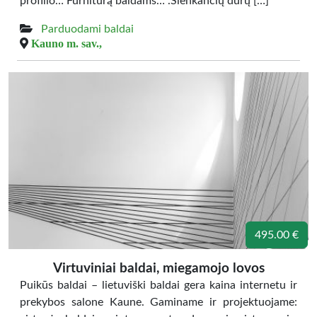
profilio… Furnitūrą baldams… .Slenkančių durų […]
Parduodami baldai
Kauno m. sav.,
495.00 €
Virtuviniai baldai, miegamojo lovos
Puikūs baldai – lietuviški baldai gera kaina internetu ir
prekybos salone Kaune. Gaminame ir projektuojame: