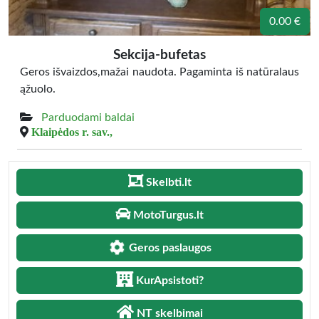
0.00 €
Sekcija-bufetas
Geros išvaizdos,mažai naudota. Pagaminta iš natūralaus
ąžuolo.
Parduodami baldai
Klaipėdos r. sav.,
Skelbti.lt
MotoTurgus.lt
Geros paslaugos
KurApsistoti?
NT skelbimai