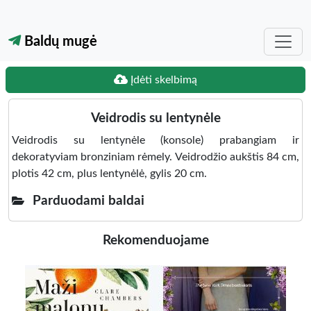
Baldų mugė
Įdėti skelbimą
Veidrodis su lentynėle
Veidrodis su lentynėle (konsole) prabangiam ir
dekoratyviam bronziniam rėmely. Veidrodžio aukštis 84 cm,
plotis 42 cm, plus lentynėlė, gylis 20 cm.
Parduodami baldai
Rekomenduojame