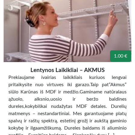
1.00 €
Lentynos Laikikliai – AKMUS
Prekiaujame ivairias laikikliais kuriuos lengvai
pritaikysite nuo virtuves iki garazo.Taip pat”Akmus”
siūlo Karūnas iš MDF ir medžio.Gaminame natūralaus
ąžuolo, alksnio,uosio ir beržo baldines
dureles,kokybiškai nudažytas MDF detales. Durelių
matmenys – nestandartiniai. Mes garantuojame platų
spalvų ir raštų spektrą, estetinį grožį ir aukštą gaminio
kokybę ir ilgaamžiškumą. Dureles baldams iš aliuminio