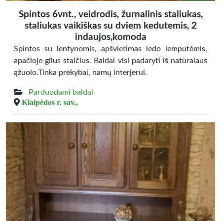
Spintos 6vnt., veidrodis, žurnalinis staliukas,
staliukas vaikiškas su dviem kedutemis, 2
indaujos,komoda
Spintos su lentynomis, apšvietimas ledo lemputėmis,
apačioje gilus stalčius. Baldai visi padaryti iš natūralaus
ąžuolo.Tinka prekybai, namų interjerui.
Parduodami baldai
Klaipėdos r. sav.,