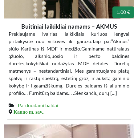
1.00 €
Buitiniai laikikliai namams – AKMUS
Prekiaujame ivairias laikikliais kuriuos lengvai
pritaikysite nuo virtuves iki garazo.Taip pat”Akmus”
siūlo Karūnas iš MDF ir medžio.Gaminame natūralaus
ąžuolo, alksnio,uosio ir beržo baldines
dureles,kokybiškai nudažytas MDF detales. Durelių
matmenys – nestandartiniai. Mes garantuojame platų
spalvų ir raštų spektrą, estetinį grožį ir aukštą gaminio
kokybę ir ilgaamžiškumą. Dureles baldams iš aliuminio
profilio… Furnitūrą baldams… .Slenkančių durų […]
Parduodami baldai
Kauno m. sav.,