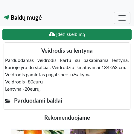
Baldų mugė
Įdėti skelbimą
Veidrodis su lentyna
Parduodamas veidrodis kartu su pakabinama lentyna,
kurioje yra du stalčiai. Veidrodžio išmatavimai 134×63 cm.
Veidrodis gamintas pagal spec. užsakymą.
Veidrodis -80eurų
Lentyna -20eurų.
Parduodami baldai
Rekomenduojame