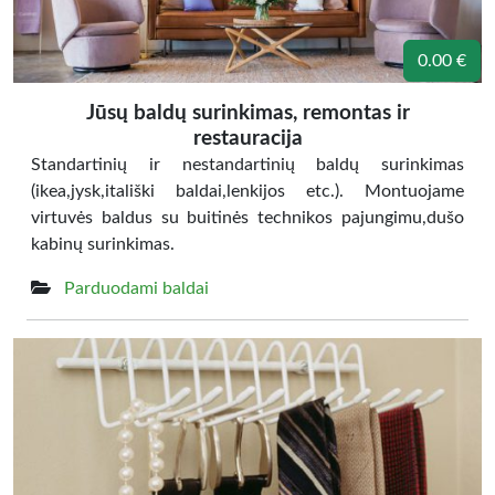
0.00 €
Jūsų baldų surinkimas, remontas ir
restauracija
Standartinių ir nestandartinių baldų surinkimas
(ikea,jysk,itališki baldai,lenkijos etc.). Montuojame
virtuvės baldus su buitinės technikos pajungimu,dušo
kabinų surinkimas.
Parduodami baldai