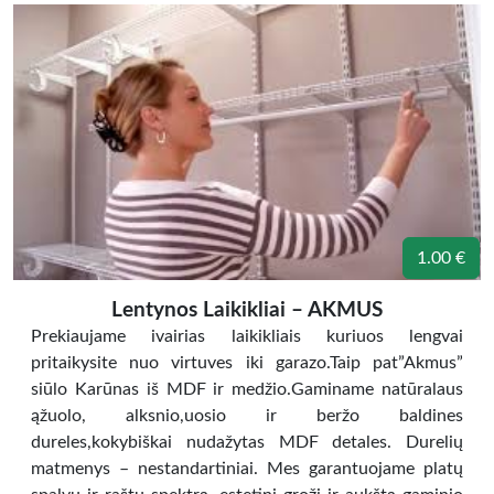
1.00 €
Lentynos Laikikliai – AKMUS
Prekiaujame ivairias laikikliais kuriuos lengvai
pritaikysite nuo virtuves iki garazo.Taip pat”Akmus”
siūlo Karūnas iš MDF ir medžio.Gaminame natūralaus
ąžuolo, alksnio,uosio ir beržo baldines
dureles,kokybiškai nudažytas MDF detales. Durelių
matmenys – nestandartiniai. Mes garantuojame platų