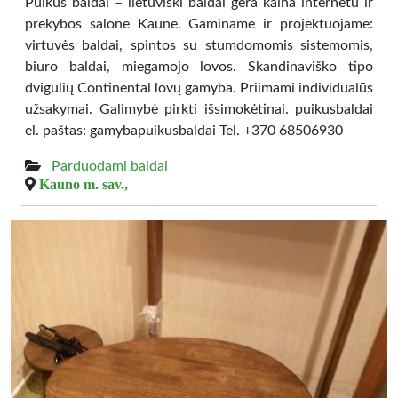
Puikūs baldai – lietuviški baldai gera kaina internetu ir
prekybos salone Kaune. Gaminame ir projektuojame:
virtuvės baldai, spintos su stumdomomis sistemomis,
biuro baldai, miegamojo lovos. Skandinaviško tipo
dvigulių Continental lovų gamyba. Priimami individualūs
užsakymai. Galimybė pirkti išsimokėtinai. puikusbaldai
el. paštas: gamybapuikusbaldai Tel. +370 68506930
Parduodami baldai
Kauno m. sav.,