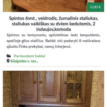
0.00 €
Spintos 6vnt., veidrodis, žurnalinis staliukas,
staliukas vaikiškas su dviem kedutemis, 2
indaujos,komoda
Spintos su lentynomis, apšvietimas ledo lemputėmis,
apačioje gilus stalčius. Baldai visi padaryti iš natūralaus
ąžuolo.Tinka prekybai, namų interjerui.
Parduodami baldai
Klaipėdos r. sav.,