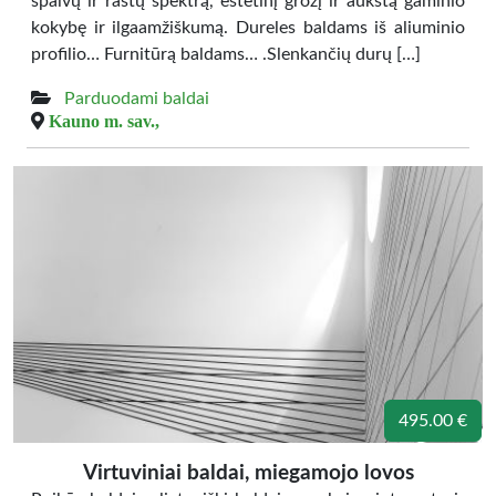
spalvų ir raštų spektrą, estetinį grožį ir aukštą gaminio
kokybę ir ilgaamžiškumą. Dureles baldams iš aliuminio
profilio… Furnitūrą baldams… .Slenkančių durų […]
Parduodami baldai
Kauno m. sav.,
495.00 €
Virtuviniai baldai, miegamojo lovos