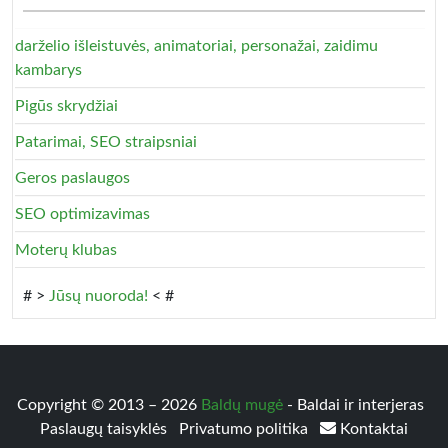
darželio išleistuvės, animatoriai, personažai, zaidimu
kambarys
Pigūs skrydžiai
Patarimai, SEO straipsniai
Geros paslaugos
SEO optimizavimas
Moterų klubas
# >
Jūsų nuoroda!
< #
Copyright © 2013 – 2026
Baldų mugė
- Baldai ir interjeras
Paslaugų taisyklės
Privatumo politika
Kontaktai