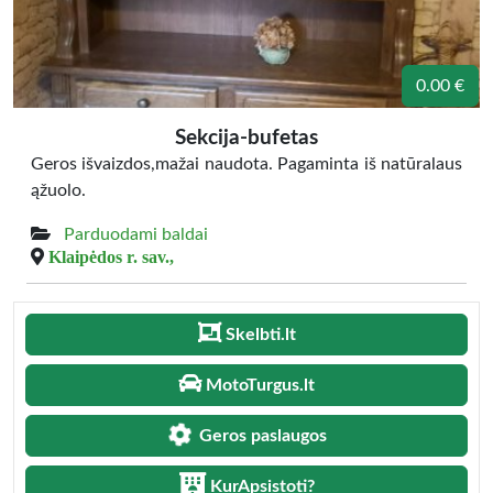
0.00 €
Sekcija-bufetas
Geros išvaizdos,mažai naudota. Pagaminta iš natūralaus
ąžuolo.
Parduodami baldai
Klaipėdos r. sav.,
Skelbti.lt
MotoTurgus.lt
Geros paslaugos
KurApsistoti?