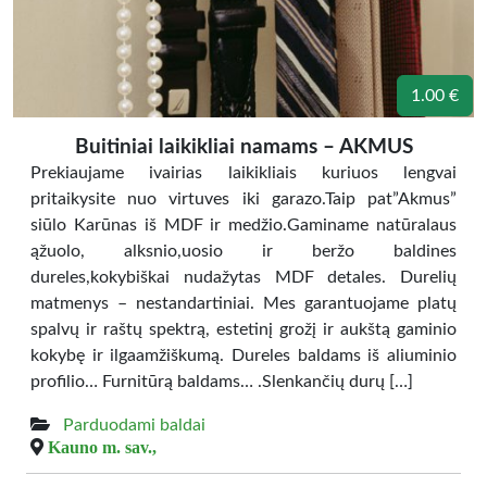
1.00 €
Buitiniai laikikliai namams – AKMUS
Prekiaujame ivairias laikikliais kuriuos lengvai
pritaikysite nuo virtuves iki garazo.Taip pat”Akmus”
siūlo Karūnas iš MDF ir medžio.Gaminame natūralaus
ąžuolo, alksnio,uosio ir beržo baldines
dureles,kokybiškai nudažytas MDF detales. Durelių
matmenys – nestandartiniai. Mes garantuojame platų
spalvų ir raštų spektrą, estetinį grožį ir aukštą gaminio
kokybę ir ilgaamžiškumą. Dureles baldams iš aliuminio
profilio… Furnitūrą baldams… .Slenkančių durų […]
Parduodami baldai
Kauno m. sav.,