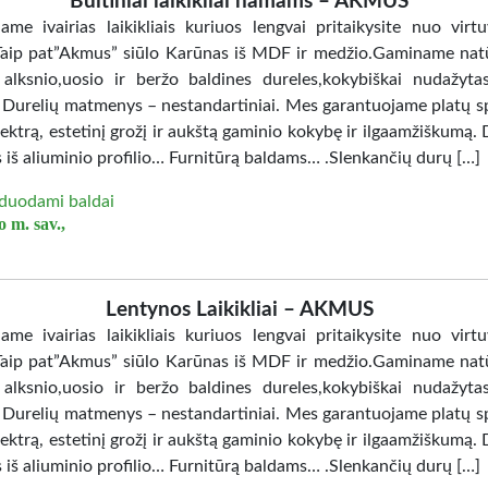
Buitiniai laikikliai namams – AKMUS
jame ivairias laikikliais kuriuos lengvai pritaikysite nuo virtu
Taip pat”Akmus” siūlo Karūnas iš MDF ir medžio.Gaminame nat
 alksnio,uosio ir beržo baldines dureles,kokybiškai nudažy
. Durelių matmenys – nestandartiniai. Mes garantuojame platų sp
ektrą, estetinį grožį ir aukštą gaminio kokybę ir ilgaamžiškumą. 
 iš aliuminio profilio… Furnitūrą baldams… .Slenkančių durų […]
duodami baldai
 m. sav.,
Lentynos Laikikliai – AKMUS
jame ivairias laikikliais kuriuos lengvai pritaikysite nuo virtu
Taip pat”Akmus” siūlo Karūnas iš MDF ir medžio.Gaminame nat
 alksnio,uosio ir beržo baldines dureles,kokybiškai nudažy
. Durelių matmenys – nestandartiniai. Mes garantuojame platų sp
ektrą, estetinį grožį ir aukštą gaminio kokybę ir ilgaamžiškumą. 
 iš aliuminio profilio… Furnitūrą baldams… .Slenkančių durų […]