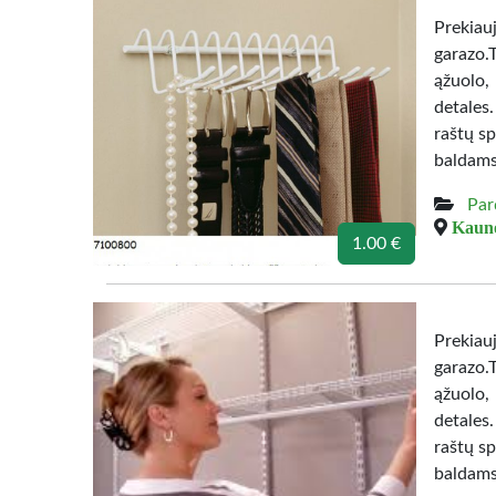
Prekiau
garazo.
ąžuolo,
detales
raštų sp
baldams
Par
Kauno
1.00 €
Prekiau
garazo.
ąžuolo,
detales
raštų sp
baldams