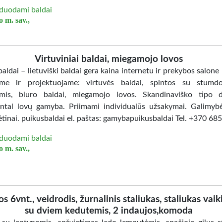
duodami baldai
 m. sav.,
Virtuviniai baldai, miegamojo lovos
aldai – lietuviški baldai gera kaina internetu ir prekybos salone
me ir projektuojame: virtuvės baldai, spintos su stumd
mis, biuro baldai, miegamojo lovos. Skandinaviško tipo d
ntal lovų gamyba. Priimami individualūs užsakymai. Galimybė
ėtinai. puikusbaldai el. paštas: gamybapuikusbaldai Tel. +370 6
duodami baldai
 m. sav.,
os 6vnt., veidrodis, žurnalinis staliukas, staliukas vaik
su dviem kedutemis, 2 indaujos,komoda