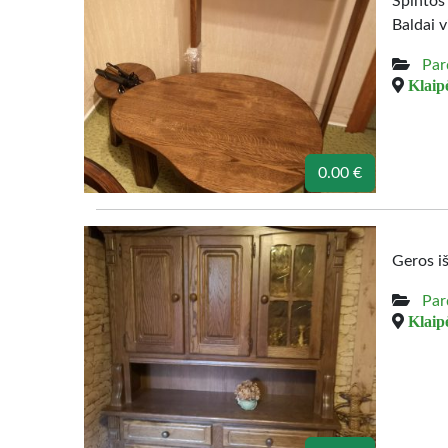
Spintos
Baldai v
Par
Klaipė
0.00 €
Geros i
Par
Klaipė