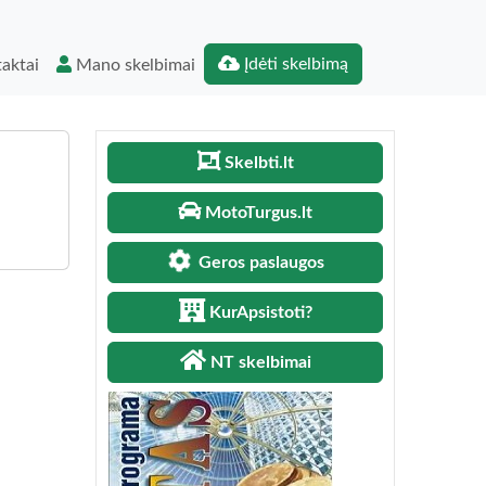
Įdėti skelbimą
aktai
Mano skelbimai
Skelbti.lt
MotoTurgus.lt
Geros paslaugos
KurApsistoti?
NT skelbimai