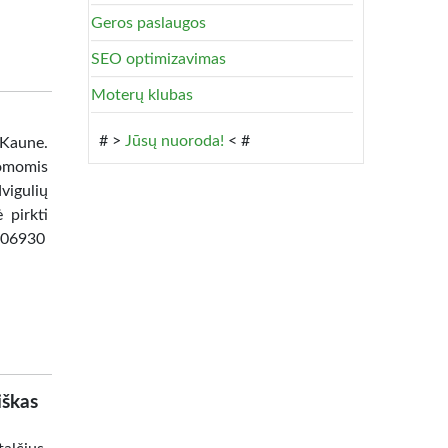
Geros paslaugos
SEO optimizavimas
Moterų klubas
# >
Jūsų nuoroda!
< #
 Kaune.
omomis
vigulių
 pirkti
8506930
iškas