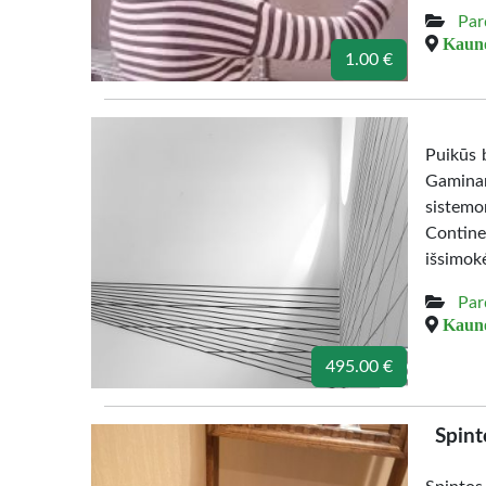
Par
Kauno
1.00 €
Puikūs b
Gamina
sistemo
Contine
išsimok
Par
Kauno
495.00 €
Spint