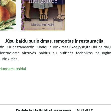
Jūsų baldų surinkimas, remontas ir restauracija
inių ir nestandartinių baldų surinkimas (ikea,jysk,itališki baldai,
Montuojame virtuvės baldus su buitinės technikos pajungi
surinkimas.
duodami baldai