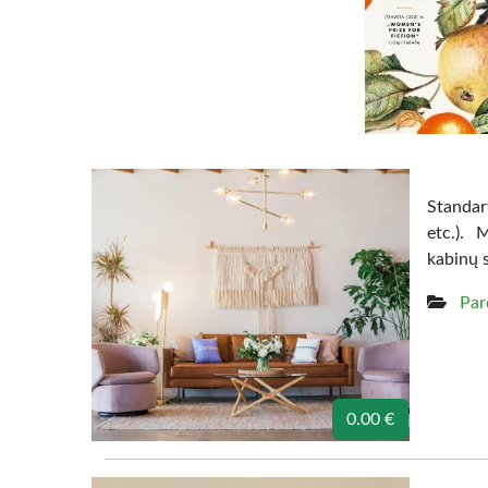
Standart
etc.). 
kabinų 
Par
0.00 €