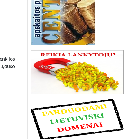
lenkijos
mu,dušo