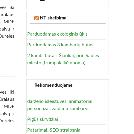
ves iki
ūralaus
NT skelbimai
tas MDF
alvų ir
Parduodamas ekologinis ūkis
Dureles
Parduodamas 3 kambarių butas
2 kamb. butas, Šiauliai, prie Saulės
miesto (trumpalaikė nuoma)
Rekomenduojame
ves iki
ūralaus
darželio išleistuvės, animatoriai,
tas MDF
personažai, zaidimu kambarys
alvų ir
Pigūs skrydžiai
Dureles
Patarimai, SEO straipsniai