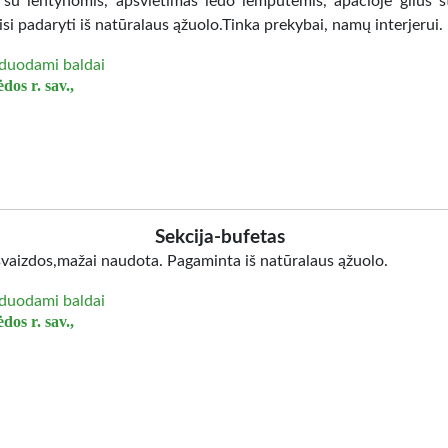
 su lentynomis, apšvietimas ledo lemputėmis, apačioje gilus st
isi padaryti iš natūralaus ąžuolo.Tinka prekybai, namų interjerui.
duodami baldai
dos r. sav.,
Sekcija-bufetas
švaizdos,mažai naudota. Pagaminta iš natūralaus ąžuolo.
duodami baldai
dos r. sav.,