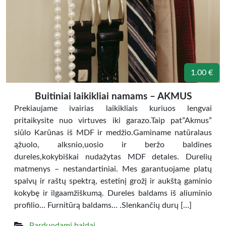
1.00 €
Buitiniai laikikliai namams – AKMUS
Prekiaujame ivairias laikikliais kuriuos lengvai
pritaikysite nuo virtuves iki garazo.Taip pat”Akmus”
siūlo Karūnas iš MDF ir medžio.Gaminame natūralaus
ąžuolo, alksnio,uosio ir beržo baldines
dureles,kokybiškai nudažytas MDF detales. Durelių
matmenys – nestandartiniai. Mes garantuojame platų
spalvų ir raštų spektrą, estetinį grožį ir aukštą gaminio
kokybę ir ilgaamžiškumą. Dureles baldams iš aliuminio
profilio… Furnitūrą baldams… .Slenkančių durų […]
Parduodami baldai