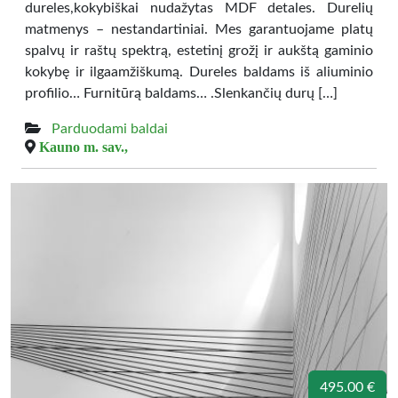
dureles,kokybiškai nudažytas MDF detales. Durelių
matmenys – nestandartiniai. Mes garantuojame platų
spalvų ir raštų spektrą, estetinį grožį ir aukštą gaminio
kokybę ir ilgaamžiškumą. Dureles baldams iš aliuminio
profilio… Furnitūrą baldams… .Slenkančių durų […]
Parduodami baldai
Kauno m. sav.,
495.00 €