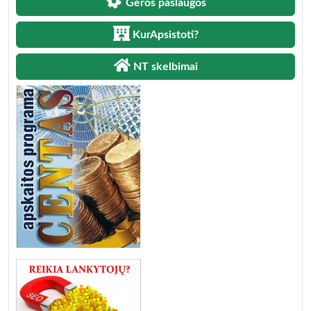
Geros paslaugos
KurApsistoti?
NT skelbimai