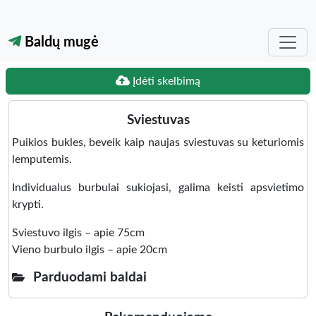
Baldų mugė
Įdėti skelbimą
Sviestuvas
Puikios bukles, beveik kaip naujas sviestuvas su keturiomis
lemputemis.
Individualus burbulai sukiojasi, galima keisti apsvietimo
krypti.
Sviestuvo ilgis – apie 75cm
Vieno burbulo ilgis – apie 20cm
Parduodami baldai