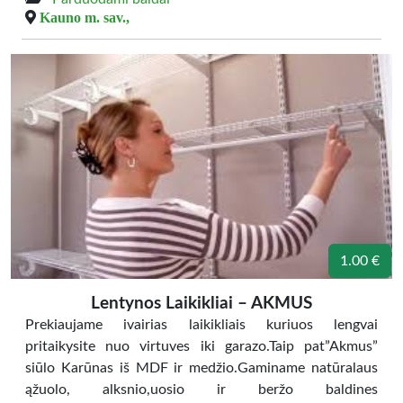
Kauno m. sav.,
1.00 €
Lentynos Laikikliai – AKMUS
Prekiaujame ivairias laikikliais kuriuos lengvai
pritaikysite nuo virtuves iki garazo.Taip pat”Akmus”
siūlo Karūnas iš MDF ir medžio.Gaminame natūralaus
ąžuolo, alksnio,uosio ir beržo baldines