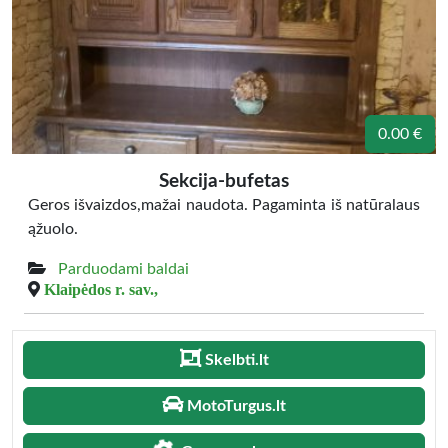
0.00 €
Sekcija-bufetas
Geros išvaizdos,mažai naudota. Pagaminta iš natūralaus
ąžuolo.
Parduodami baldai
Klaipėdos r. sav.,
Skelbti.lt
MotoTurgus.lt