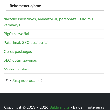
Rekomenduojame
darželio išleistuvės, animatoriai, personažai, zaidimu
kambarys
Pigūs skrydžiai
Patarimai, SEO straipsniai
Geros paslaugos
SEO optimizavimas
Moterų klubas
# >
Jūsų nuoroda!
< #
Copyright © 2013 – 2026
Baldų mugė
- Baldai ir interjeras