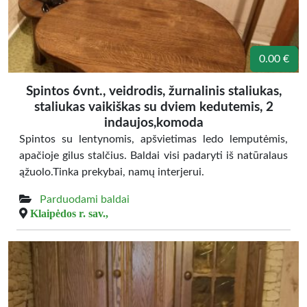
0.00 €
Spintos 6vnt., veidrodis, žurnalinis staliukas,
staliukas vaikiškas su dviem kedutemis, 2
indaujos,komoda
Spintos su lentynomis, apšvietimas ledo lemputėmis,
apačioje gilus stalčius. Baldai visi padaryti iš natūralaus
ąžuolo.Tinka prekybai, namų interjerui.
Parduodami baldai
Klaipėdos r. sav.,