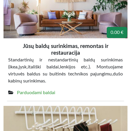
0.00 €
Jūsų baldų surinkimas, remontas ir
restauracija
Standartinių ir nestandartinių baldų surinkimas
(ikea,jysk,itališki baldai,lenkijos etc.). Montuojame
virtuvės baldus su buitinės technikos pajungimu,dušo
kabinų surinkimas.
Parduodami baldai