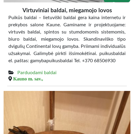
Virtuviniai baldai, miegamojo lovos
Puikūs baldai – lietuviški baldai gera kaina internetu ir
prekybos salone Kaune. Gaminame ir projektuojame:
virtuvės baldai, spintos su stumdomomis sistemomis,
biuro baldai, miegamojo lovos. Skandinaviško tipo
dvigulių Continental lovų gamyba. Priimami individualūs
užsakymai. Galimybė pirkti išsimokėtinai. puikusbaldai
el. paštas: gamybapuikusbaldai Tel. +370 68506930
Parduodami baldai
Kauno m. sav.,