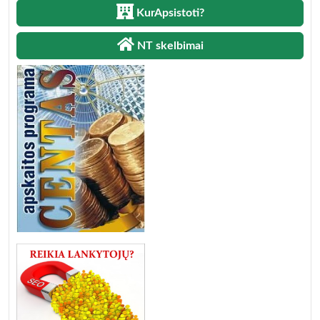
KurApsistoti?
NT skelbimai