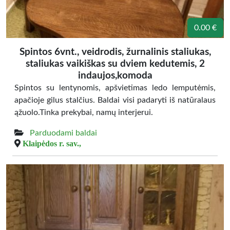
0.00 €
Spintos 6vnt., veidrodis, žurnalinis staliukas,
staliukas vaikiškas su dviem kedutemis, 2
indaujos,komoda
Spintos su lentynomis, apšvietimas ledo lemputėmis,
apačioje gilus stalčius. Baldai visi padaryti iš natūralaus
ąžuolo.Tinka prekybai, namų interjerui.
Parduodami baldai
Klaipėdos r. sav.,