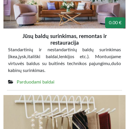
0.00 €
Jūsų baldų surinkimas, remontas ir
restauracija
Standartinių ir nestandartinių baldų surinkimas
(ikea,jysk,itališki baldai,lenkijos etc.). Montuojame
virtuvės baldus su buitinės technikos pajungimu,dušo
kabinų surinkimas.
Parduodami baldai