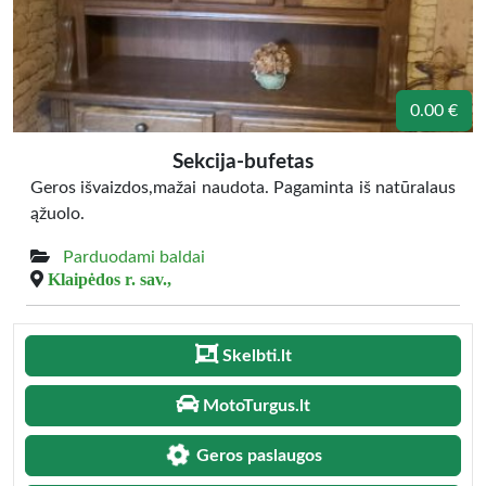
0.00 €
Sekcija-bufetas
Geros išvaizdos,mažai naudota. Pagaminta iš natūralaus
ąžuolo.
Parduodami baldai
Klaipėdos r. sav.,
Skelbti.lt
MotoTurgus.lt
Geros paslaugos