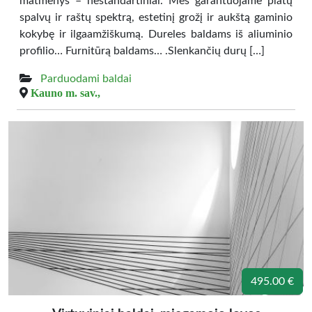
matmenys – nestandartiniai. Mes garantuojame platų
spalvų ir raštų spektrą, estetinį grožį ir aukštą gaminio
kokybę ir ilgaamžiškumą. Dureles baldams iš aliuminio
profilio… Furnitūrą baldams… .Slenkančių durų […]
Parduodami baldai
Kauno m. sav.,
495.00 €