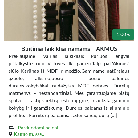
1.00 €
Buitiniai laikikliai namams – AKMUS
Prekiaujame ivairias laikikliais kuriuos lengvai
pritaikysite nuo virtuves iki garazo.Taip pat”Akmus”
siūlo Karūnas iš MDF ir medžio.Gaminame natūralaus
ąžuolo, alksnio,uosio ir beržo baldines
dureles,kokybiškai nudažytas MDF detales. Durelių
matmenys – nestandartiniai. Mes garantuojame platų
spalvų ir raštų spektrą, estetinį grožį ir aukštą gaminio
kokybę ir ilgaamžiškumą. Dureles baldams iš aliuminio
profilio… Furnitūrą baldams… .Slenkančių durų […]
Parduodami baldai
Kauno m. sav.,