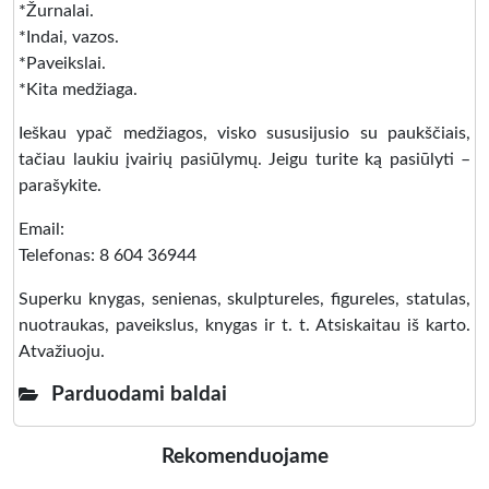
*Žurnalai.
*Indai, vazos.
*Paveikslai.
*Kita medžiaga.
Ieškau ypač medžiagos, visko sususijusio su paukščiais,
tačiau laukiu įvairių pasiūlymų. Jeigu turite ką pasiūlyti –
parašykite.
Email:
Telefonas: 8 604 36944
Superku knygas, senienas, skulptureles, figureles, statulas,
nuotraukas, paveikslus, knygas ir t. t. Atsiskaitau iš karto.
Atvažiuoju.
Parduodami baldai
Rekomenduojame