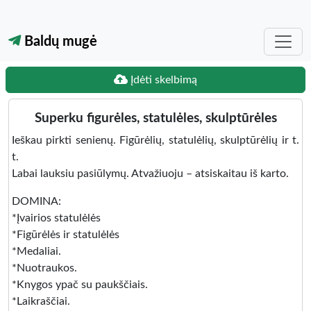
Baldų mugė
Įdėti skelbimą
Superku figurėles, statulėles, skulptūrėles
Ieškau pirkti senienų. Figūrėlių, statulėlių, skulptūrėlių ir t.
t.
Labai lauksiu pasiūlymų. Atvažiuoju – atsiskaitau iš karto.
DOMINA:
*Įvairios statulėlės
*Figūrėlės ir statulėlės
*Medaliai.
*Nuotraukos.
*Knygos ypač su paukščiais.
*Laikraščiai.