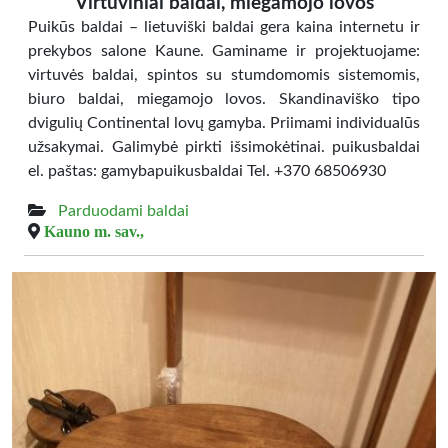
Virtuviniai baldai, miegamojo lovos
Puikūs baldai – lietuviški baldai gera kaina internetu ir
prekybos salone Kaune. Gaminame ir projektuojame:
virtuvės baldai, spintos su stumdomomis sistemomis,
biuro baldai, miegamojo lovos. Skandinaviško tipo
dvigulių Continental lovų gamyba. Priimami individualūs
užsakymai. Galimybė pirkti išsimokėtinai. puikusbaldai
el. paštas: gamybapuikusbaldai Tel. +370 68506930
Parduodami baldai
Kauno m. sav.,