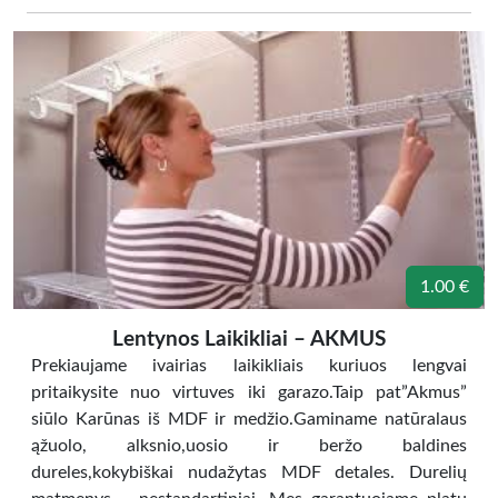
1.00 €
Lentynos Laikikliai – AKMUS
Prekiaujame ivairias laikikliais kuriuos lengvai
pritaikysite nuo virtuves iki garazo.Taip pat”Akmus”
siūlo Karūnas iš MDF ir medžio.Gaminame natūralaus
ąžuolo, alksnio,uosio ir beržo baldines
dureles,kokybiškai nudažytas MDF detales. Durelių