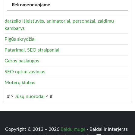
Rekomenduojame
darželio išleistuvės, animatoriai, personažai, zaidimu
kambarys
Pigūs skrydžiai
Patarimai, SEO straipsniai
Geros paslaugos
SEO optimizavimas
Moterų klubas
# >
Jūsų nuoroda!
< #
Copyright © 2013 – 2026
Baldų mugė
- Baldai ir interjeras