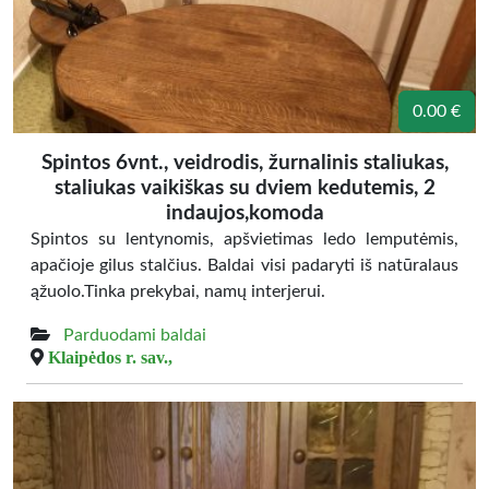
0.00 €
Spintos 6vnt., veidrodis, žurnalinis staliukas,
staliukas vaikiškas su dviem kedutemis, 2
indaujos,komoda
Spintos su lentynomis, apšvietimas ledo lemputėmis,
apačioje gilus stalčius. Baldai visi padaryti iš natūralaus
ąžuolo.Tinka prekybai, namų interjerui.
Parduodami baldai
Klaipėdos r. sav.,