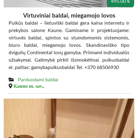
495.00 €
Virtuviniai baldai, miegamojo lovos
Puikūs baldai – lietuviški baldai gera kaina internetu ir
prekybos salone Kaune. Gaminame ir projektuojame:
virtuvės baldai, spintos su stumdomomis sistemomis,
biuro baldai, miegamojo lovos. Skandinaviško tipo
dvigulių Continental lovų gamyba. Priimami individualūs
užsakymai. Galimybė pirkti išsimokėtinai. puikusbaldai
el. paštas: gamybapuikusbaldai Tel. +370 68506930
Parduodami baldai
Kauno m. sav.,