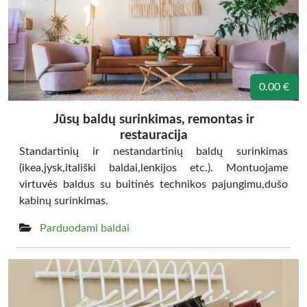
0.00 €
Jūsų baldų surinkimas, remontas ir
restauracija
Standartinių ir nestandartinių baldų surinkimas
(ikea,jysk,itališki baldai,lenkijos etc.). Montuojame
virtuvės baldus su buitinės technikos pajungimu,dušo
kabinų surinkimas.
Parduodami baldai