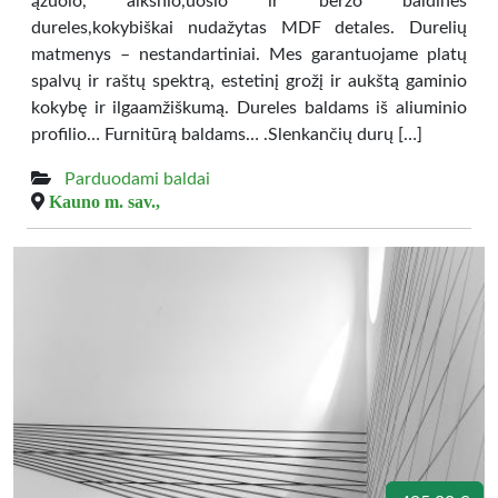
ąžuolo, alksnio,uosio ir beržo baldines
dureles,kokybiškai nudažytas MDF detales. Durelių
matmenys – nestandartiniai. Mes garantuojame platų
spalvų ir raštų spektrą, estetinį grožį ir aukštą gaminio
kokybę ir ilgaamžiškumą. Dureles baldams iš aliuminio
profilio… Furnitūrą baldams… .Slenkančių durų […]
Parduodami baldai
Kauno m. sav.,