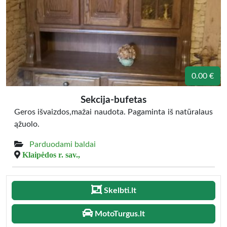
0.00 €
Sekcija-bufetas
Geros išvaizdos,mažai naudota. Pagaminta iš natūralaus
ąžuolo.
Parduodami baldai
Klaipėdos r. sav.,
Skelbti.lt
MotoTurgus.lt