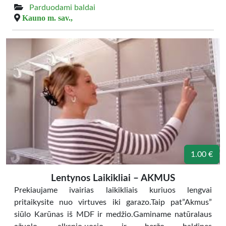
Parduodami baldai
Kauno m. sav.,
1.00 €
Lentynos Laikikliai – AKMUS
Prekiaujame ivairias laikikliais kuriuos lengvai
pritaikysite nuo virtuves iki garazo.Taip pat”Akmus”
siūlo Karūnas iš MDF ir medžio.Gaminame natūralaus