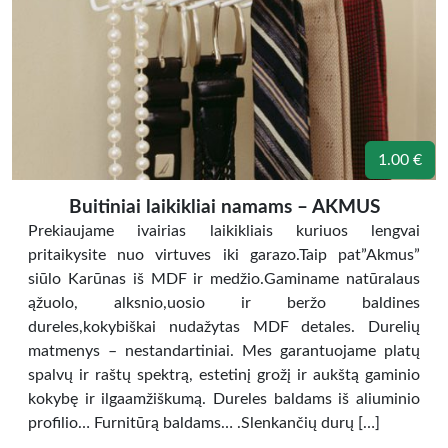
1.00 €
Buitiniai laikikliai namams – AKMUS
Prekiaujame ivairias laikikliais kuriuos lengvai
pritaikysite nuo virtuves iki garazo.Taip pat”Akmus”
siūlo Karūnas iš MDF ir medžio.Gaminame natūralaus
ąžuolo, alksnio,uosio ir beržo baldines
dureles,kokybiškai nudažytas MDF detales. Durelių
matmenys – nestandartiniai. Mes garantuojame platų
spalvų ir raštų spektrą, estetinį grožį ir aukštą gaminio
kokybę ir ilgaamžiškumą. Dureles baldams iš aliuminio
profilio… Furnitūrą baldams… .Slenkančių durų […]