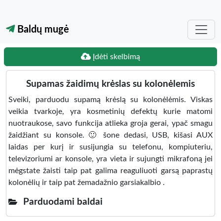
Baldų mugė
Įdėti skelbimą
Supamas žaidimų krėslas su kolonėlemis
Sveiki, parduodu supamą krėslą su kolonėlėmis. Viskas
veikia tvarkoje, yra kosmetinių defektų kurie matomi
nuotraukose, savo funkcija atlieka groja gerai, ypač smagu
žaidžiant su konsole. 🙂 šone dedasi, USB, kišasi AUX
laidas per kurį ir susijungia su telefonu, kompiuteriu,
televizoriumi ar konsole, yra vieta ir sujungti mikrafoną jei
mėgstate žaisti taip pat galima reaguliuoti garsą paprastų
kolonėlių ir taip pat žemadažnio garsiakalbio .
Parduodami baldai