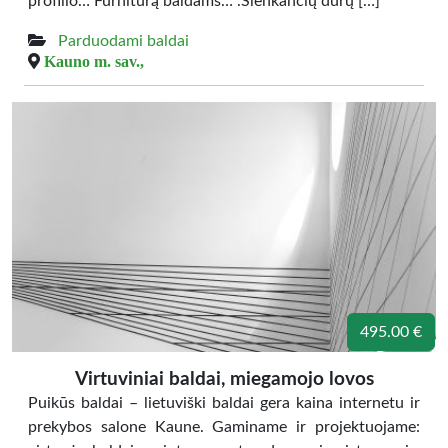
profilio… Furnitūrą baldams… .Slenkančių durų […]
Parduodami baldai
Kauno m. sav.,
495.00 €
Virtuviniai baldai, miegamojo lovos
Puikūs baldai – lietuviški baldai gera kaina internetu ir
prekybos salone Kaune. Gaminame ir projektuojame: