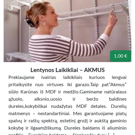
1.00 €
Lentynos Laikikliai – AKMUS
Prekiaujame ivairias laikikliais kuriuos lengvai
pritaikysite nuo virtuves iki garazo.Taip pat”Akmus”
siūlo Karūnas iš MDF ir medžio.Gaminame natūralaus
ąžuolo, alksnio,uosio ir beržo baldines
dureles,kokybiškai nudažytas MDF detales. Durelių
matmenys – nestandartiniai. Mes garantuojame platų
spalvų ir raštų spektrą, estetinį grožį ir aukštą gaminio
kokybę ir ilgaamžiškumą. Dureles baldams iš aliuminio