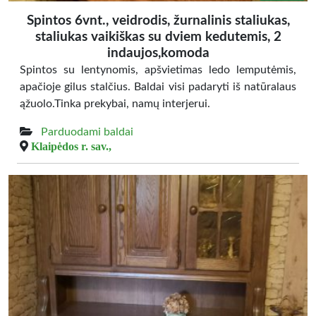
Spintos 6vnt., veidrodis, žurnalinis staliukas,
staliukas vaikiškas su dviem kedutemis, 2
indaujos,komoda
Spintos su lentynomis, apšvietimas ledo lemputėmis,
apačioje gilus stalčius. Baldai visi padaryti iš natūralaus
ąžuolo.Tinka prekybai, namų interjerui.
Parduodami baldai
Klaipėdos r. sav.,