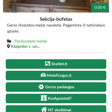
0.00 €
Sekcija-bufetas
Geros išvaizdos,mažai naudota. Pagaminta iš natūralaus
ąžuolo.
Parduodami baldai
Klaipėdos r. sav.,
Skelbti.lt
MotoTurgus.lt
Geros paslaugos
KurApsistoti?
NT skelbimai