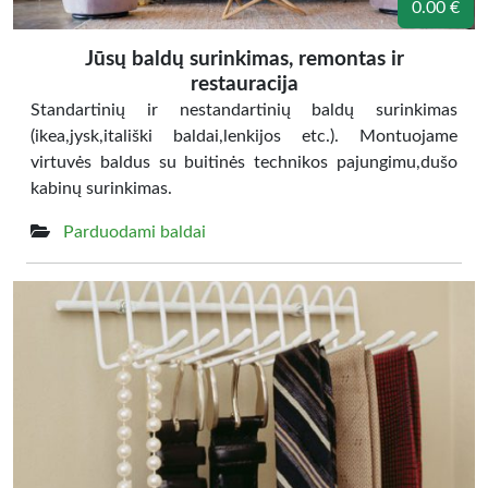
0.00 €
Jūsų baldų surinkimas, remontas ir
restauracija
Standartinių ir nestandartinių baldų surinkimas
(ikea,jysk,itališki baldai,lenkijos etc.). Montuojame
virtuvės baldus su buitinės technikos pajungimu,dušo
kabinų surinkimas.
Parduodami baldai