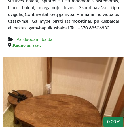
virtuvės baldai, spintos su stumdomomis sistemomis,
biuro baldai, miegamojo lovos. Skandinaviško tipo
dvigulių Continental lovų gamyba. Priimami individualūs
užsakymai. Galimybė pirkti išsimokėtinai. puikusbaldai
el. paštas: gamybapuikusbaldai Tel. +370 68506930
Parduodami baldai
Kauno m. sav.,
0.00 €