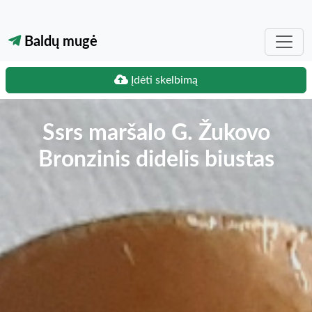
Baldų mugė
Įdėti skelbimą
Ssrs maršalo G. Žukovo
Bronzinis didelis biustas