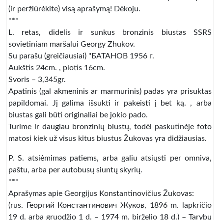
(ir peržiūrėkite) visą aprašymą! Dėkoju.
***
L. retas, didelis ir sunkus bronzinis biustas SSRS
sovietiniam maršalui Georgy Zhukov.
Su parašu (greičiausiai) "БАТАНОВ 1956 г.
Aukštis 24cm. , plotis 16cm.
Svoris – 3,345gr.
Apatinis (gal akmeninis ar marmurinis) padas yra prisuktas
papildomai. Jį galima išsukti ir pakeisti į bet ką. , arba
biustas gali būti originaliai be jokio pado.
Turime ir daugiau bronzinių biustų, todėl paskutinėje foto
matosi kiek už visus kitus biustus Žukovas yra didžiausias.
P. S. atsiėmimas patiems, arba galiu atsiųsti per omniva,
paštu, arba per autobusų siuntų skyrių.
***
Aprašymas apie Georgijus Konstantinovičius Žukovas:
(rus. Георгий Константинович Жуков, 1896 m. lapkričio
19 d. arba gruodžio 1 d. – 1974 m. birželio 18 d.) – Tarybų