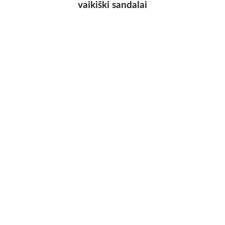
vaikiški sandalai
Parduodami nenauji vaikiški sandalai 22 išm. ,tel.
068822143
Interjero detalės
Vilniaus m. sav.,
30.00 €
vazoninė gėlė Agava Aloe vera