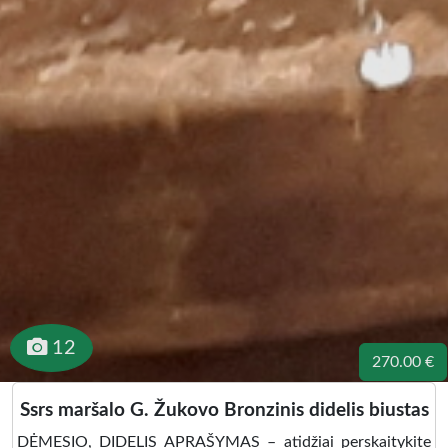
12
270.00 €
Ssrs maršalo G. Žukovo Bronzinis didelis biustas
DĖMESIO, DIDELIS APRAŠYMAS – atidžiai perskaitykite