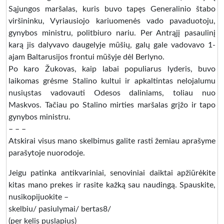
Sąjungos maršalas, kuris buvo tapęs Generalinio štabo
viršininku, Vyriausiojo kariuomenės vado pavaduotoju,
gynybos ministru, politbiuro nariu. Per Antrąjį pasaulinį
karą jis dalyvavo daugelyje mūšių, galų gale vadovavo 1-
ajam Baltarusijos frontui mūšyje dėl Berlyno.
Po karo Žukovas, kaip labai populiarus lyderis, buvo
laikomas grėsme Stalino kultui ir apkaltintas nelojalumu
nusiųstas vadovauti Odesos daliniams, toliau nuo
Maskvos. Tačiau po Stalino mirties maršalas grįžo ir tapo
gynybos ministru.
– – –
Atskirai visus mano skelbimus galite rasti žemiau aprašyme
parašytoje nuorodoje.
Jeigu patinka antikvariniai, senoviniai daiktai apžiūrėkite
kitas mano prekes ir rasite kažką sau naudingą. Spauskite,
nusikopijuokite –
skelbiu/ pasiulymai/ bertas8/
(per kelis puslapius)