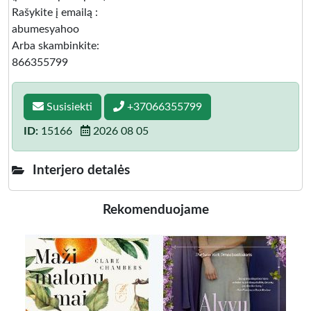
Rašykite į emailą :
abumesyahoo
Arba skambinkite:
866355799
Susisiekti
+37066355799
ID:
15166
2026 08 05
Interjero detalės
Rekomenduojame