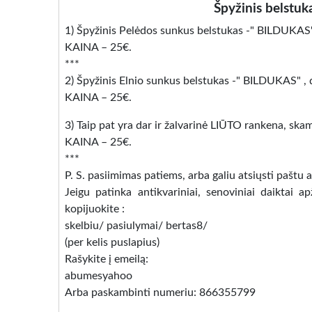
Špyžinis belstuk
1) Špyžinis Pelėdos sunkus belstukas -" BILDUKAS"
KAINA – 25€.
***
2) Špyžinis Elnio sunkus belstukas -" BILDUKAS" ,
KAINA – 25€.
3) Taip pat yra dar ir žalvarinė LIŪTO rankena, skam
KAINA – 25€.
***
P. S. pasiimimas patiems, arba galiu atsiųsti paštu
Jeigu patinka antikvariniai, senoviniai daiktai 
kopijuokite :
skelbiu/ pasiulymai/ bertas8/
(per kelis puslapius)
Rašykite į emeilą:
abumesyahoo
Arba paskambinti numeriu: 866355799