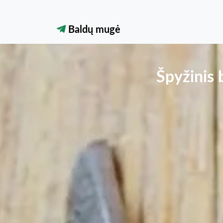
Baldų mugė
Špyžinis 