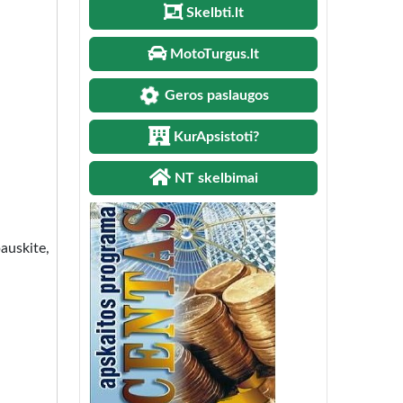
Skelbti.lt
MotoTurgus.lt
Geros paslaugos
KurApsistoti?
NT skelbimai
auskite,