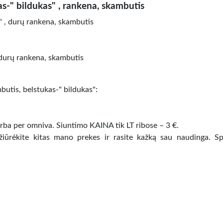
as-" bildukas" , rankena, skambutis
 , durų rankena, skambutis
 durų rankena, skambutis
butis, belstukas-" bildukas":
 arba per omniva. Siuntimo KAINA tik LT ribose – 3 €.
apžiūrėkite kitas mano prekes ir rasite kažką sau naudinga. Sp