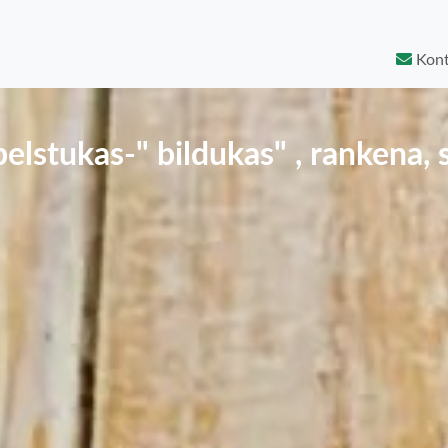
Kont
belstukas-" bildukas" , rankena,