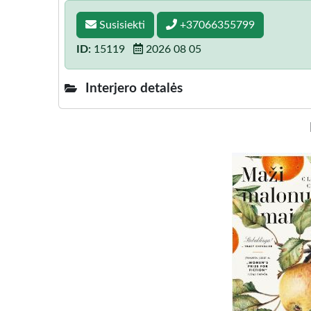
Susisiekti
+37066355799
ID:
15119
2026 08 05
Interjero detalės