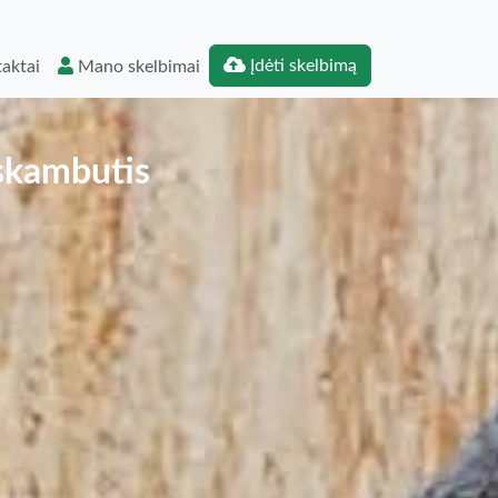
Įdėti skelbimą
aktai
Mano skelbimai
 skambutis