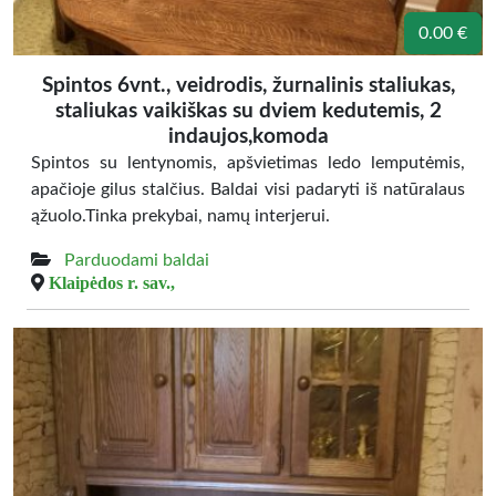
0.00 €
Spintos 6vnt., veidrodis, žurnalinis staliukas,
staliukas vaikiškas su dviem kedutemis, 2
indaujos,komoda
Spintos su lentynomis, apšvietimas ledo lemputėmis,
apačioje gilus stalčius. Baldai visi padaryti iš natūralaus
ąžuolo.Tinka prekybai, namų interjerui.
Parduodami baldai
Klaipėdos r. sav.,