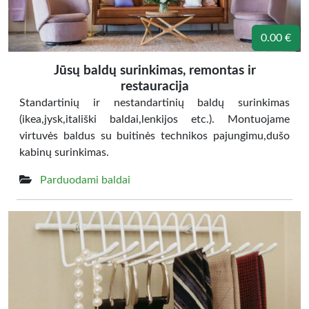
0.00 €
Jūsų baldų surinkimas, remontas ir
restauracija
Standartinių ir nestandartinių baldų surinkimas
(ikea,jysk,itališki baldai,lenkijos etc.). Montuojame
virtuvės baldus su buitinės technikos pajungimu,dušo
kabinų surinkimas.
Parduodami baldai