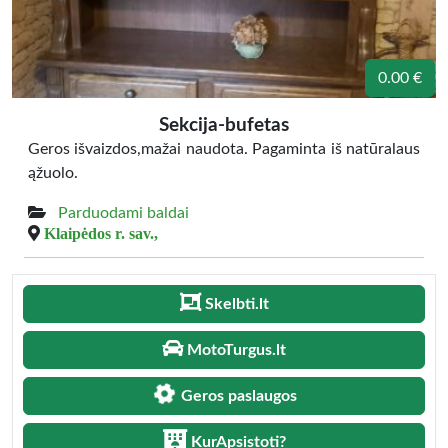
0.00 €
Sekcija-bufetas
Geros išvaizdos,mažai naudota. Pagaminta iš natūralaus
ąžuolo.
Parduodami baldai
Klaipėdos r. sav.,
Skelbti.lt
MotoTurgus.lt
Geros paslaugos
KurApsistoti?