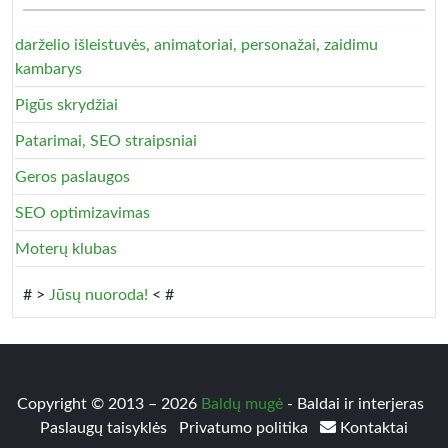
darželio išleistuvės, animatoriai, personažai, zaidimu
kambarys
Pigūs skrydžiai
Patarimai, SEO straipsniai
Geros paslaugos
SEO optimizavimas
Moterų klubas
# >
Jūsų nuoroda!
< #
Copyright © 2013 – 2026
Baldų mugė
- Baldai ir interjeras
Paslaugų taisyklės
Privatumo politika
Kontaktai