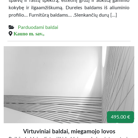
spalvų ir raštų spektrą, estetinį grožį ir aukštą gaminio
kokybę ir ilgaamžiškumą. Dureles baldams iš aliuminio
profilio… Furnitūrą baldams… .Slenkančių durų […]
Parduodami baldai
Kauno m. sav.,
495.00 €
Virtuviniai baldai, miegamojo lovos