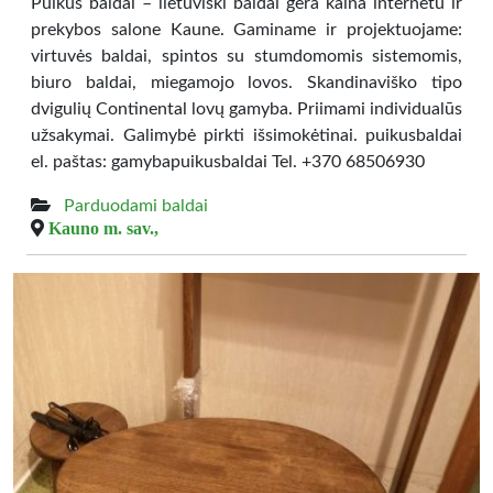
Puikūs baldai – lietuviški baldai gera kaina internetu ir
prekybos salone Kaune. Gaminame ir projektuojame:
virtuvės baldai, spintos su stumdomomis sistemomis,
biuro baldai, miegamojo lovos. Skandinaviško tipo
dvigulių Continental lovų gamyba. Priimami individualūs
užsakymai. Galimybė pirkti išsimokėtinai. puikusbaldai
el. paštas: gamybapuikusbaldai Tel. +370 68506930
Parduodami baldai
Kauno m. sav.,