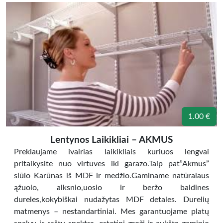
1.00 €
Lentynos Laikikliai – AKMUS
Prekiaujame ivairias laikikliais kuriuos lengvai
pritaikysite nuo virtuves iki garazo.Taip pat”Akmus”
siūlo Karūnas iš MDF ir medžio.Gaminame natūralaus
ąžuolo, alksnio,uosio ir beržo baldines
dureles,kokybiškai nudažytas MDF detales. Durelių
matmenys – nestandartiniai. Mes garantuojame platų