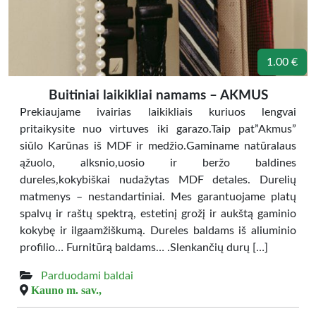
1.00 €
Buitiniai laikikliai namams – AKMUS
Prekiaujame ivairias laikikliais kuriuos lengvai
pritaikysite nuo virtuves iki garazo.Taip pat”Akmus”
siūlo Karūnas iš MDF ir medžio.Gaminame natūralaus
ąžuolo, alksnio,uosio ir beržo baldines
dureles,kokybiškai nudažytas MDF detales. Durelių
matmenys – nestandartiniai. Mes garantuojame platų
spalvų ir raštų spektrą, estetinį grožį ir aukštą gaminio
kokybę ir ilgaamžiškumą. Dureles baldams iš aliuminio
profilio… Furnitūrą baldams… .Slenkančių durų […]
Parduodami baldai
Kauno m. sav.,