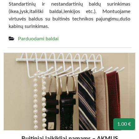
Standartinių ir nestandartinių baldų surinkimas
(ikea,jysk,itališki baldai,lenkijos etc.). Montuojame
virtuvės baldus su buitinės technikos pajungimu,dušo
kabinų surinkimas.
Parduodami baldai
1.00 €
Buitiniai laikikliai namams – AKMUS