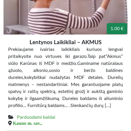
1.00 €
Lentynos Laikikliai – AKMUS
Prekiaujame ivairias laikikliais kuriuos lengvai
pritaikysite nuo virtuves iki garazo.Taip pat”Akmus”
siūlo Karūnas iš MDF ir medžio.Gaminame natūralaus
ąžuolo, alksnio,uosio ir beržo baldines
dureles,kokybiškai nudažytas MDF detales. Durelių
matmenys – nestandartiniai. Mes garantuojame platų
spalvų ir raštų spektrą, estetinį grožį ir aukštą gaminio
kokybę ir ilgaamžiškumą. Dureles baldams iš aliuminio
profilio… Furnitūrą baldams… .Slenkančių durų […]
Parduodami baldai
Kauno m. sav.,