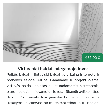
495.00 €
Virtuviniai baldai, miegamojo lovos
Puikūs baldai – lietuviški baldai gera kaina internetu ir
prekybos salone Kaune. Gaminame ir projektuojame:
virtuvės baldai, spintos su stumdomomis sistemomis,
biuro baldai, miegamojo lovos. Skandinaviško tipo
dvigulių Continental lovų gamyba. Priimami individualūs
užsakymai. Galimybė pirkti išsimokėtinai. puikusbaldai