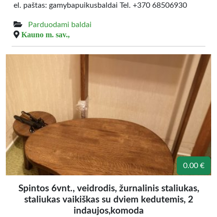
el. paštas: gamybapuikusbaldai Tel. +370 68506930
Parduodami baldai
Kauno m. sav.,
0.00 €
Spintos 6vnt., veidrodis, žurnalinis staliukas,
staliukas vaikiškas su dviem kedutemis, 2
indaujos,komoda