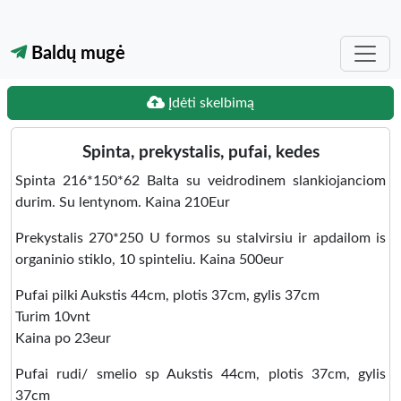
Baldų mugė
Įdėti skelbimą
Spinta, prekystalis, pufai, kedes
Spinta 216*150*62 Balta su veidrodinem slankiojanciom
durim. Su lentynom. Kaina 210Eur
Prekystalis 270*250 U formos su stalvirsiu ir apdailom is
organinio stiklo, 10 spinteliu. Kaina 500eur
Pufai pilki Aukstis 44cm, plotis 37cm, gylis 37cm
Turim 10vnt
Kaina po 23eur
Pufai rudi/ smelio sp Aukstis 44cm, plotis 37cm, gylis
37cm