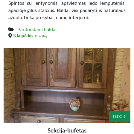
Spintos su lentynomis, apšvietimas ledo lemputėmis,
apačioje gilus stalčius. Baldai visi padaryti iš natūralaus
ąžuolo.Tinka prekybai, namų interjerui.
Parduodami baldai
Klaipėdos r. sav.,
0.00 €
Sekcija-bufetas