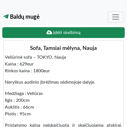
Baldų mugė
Įdėti skelbimą
Sofa, Tamsiai mėlyna, Nauja
Veliūrinė sofa – TOKYO, Nauja
Kaina : 629eur
Rinkos kaina : 1800eur
Neryškus audinio įbrėžimas sėdimojoje dalyje.
Medžiaga : Veliūras
Ilgis : 200cm
Aukštis : 66cm
Plotis : 95cm
Pristatymo kaina neįskaičiuota ir skaičiuojama atskirai.