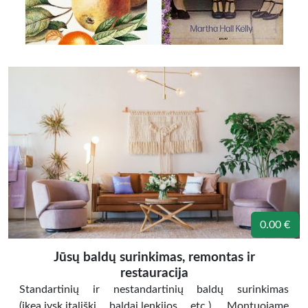
0.00 €
Jūsų baldų surinkimas, remontas ir
restauracija
Standartinių ir nestandartinių baldų surinkimas
(ikea,jysk,itališki baldai,lenkijos etc.). Montuojame