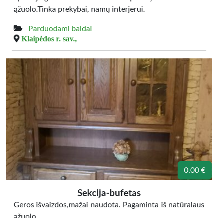
ąžuolo.Tinka prekybai, namų interjerui.
Parduodami baldai
Klaipėdos r. sav.,
0.00 €
Sekcija-bufetas
Geros išvaizdos,mažai naudota. Pagaminta iš natūralaus
ąžuolo.