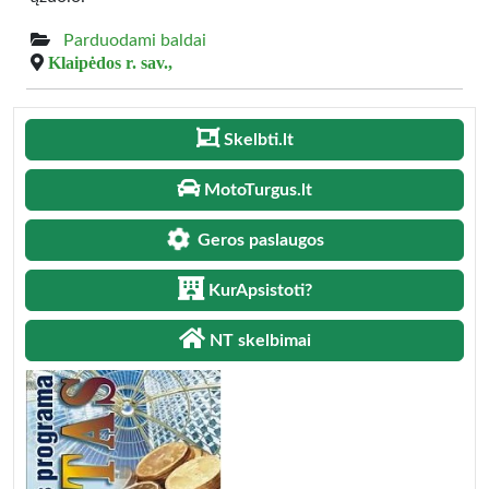
Parduodami baldai
Klaipėdos r. sav.,
Skelbti.lt
MotoTurgus.lt
Geros paslaugos
KurApsistoti?
NT skelbimai