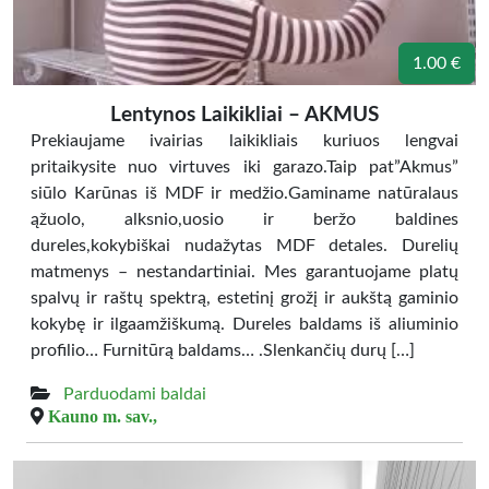
1.00 €
Lentynos Laikikliai – AKMUS
Prekiaujame ivairias laikikliais kuriuos lengvai
pritaikysite nuo virtuves iki garazo.Taip pat”Akmus”
siūlo Karūnas iš MDF ir medžio.Gaminame natūralaus
ąžuolo, alksnio,uosio ir beržo baldines
dureles,kokybiškai nudažytas MDF detales. Durelių
matmenys – nestandartiniai. Mes garantuojame platų
spalvų ir raštų spektrą, estetinį grožį ir aukštą gaminio
kokybę ir ilgaamžiškumą. Dureles baldams iš aliuminio
profilio… Furnitūrą baldams… .Slenkančių durų […]
Parduodami baldai
Kauno m. sav.,