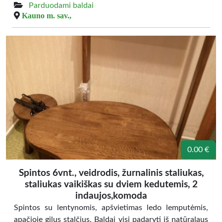
Parduodami baldai
Kauno m. sav.,
0.00 €
Spintos 6vnt., veidrodis, žurnalinis staliukas,
staliukas vaikiškas su dviem kedutemis, 2
indaujos,komoda
Spintos su lentynomis, apšvietimas ledo lemputėmis,
apačioje gilus stalčius. Baldai visi padaryti iš natūralaus