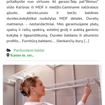
pritaikysite nuo virtuves iki garazo.Taip pat”Akmus”
siūlo Karūnas iš MDF ir medžio.Gaminame natūralaus
ąžuolo, alksnio,uosio ir beržo baldines
dureles,kokybiškai nudažytas MDF detales. Durelių
matmenys – nestandartiniai. Mes garantuojame platų
spalvų ir raštų spektrą, estetinį grožį ir aukštą gaminio
kokybę ir ilgaamžiškumą. Dureles baldams iš aliuminio
profilio… Furnitūrą baldams… .Slenkančių durų […]
Parduodami baldai
Kauno m. sav.,