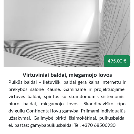
495.00 €
Virtuviniai baldai, miegamojo lovos
Puikūs baldai – lietuviški baldai gera kaina internetu ir
prekybos salone Kaune. Gaminame ir projektuojame:
virtuvės baldai, spintos su stumdomomis sistemomis,
biuro baldai, miegamojo lovos. Skandinaviško tipo
dvigulių Continental lovų gamyba. Priimami individualūs
užsakymai. Galimybė pirkti išsimokėtinai. puikusbaldai
el. paštas: gamybapuikusbaldai Tel. +370 68506930