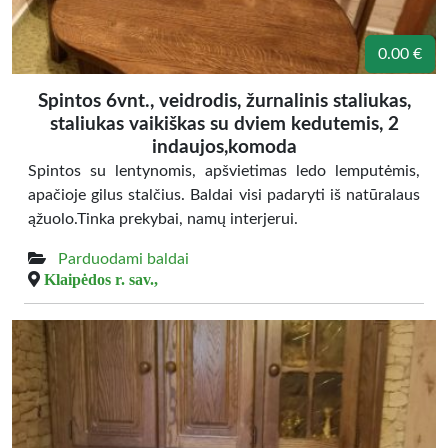
0.00 €
Spintos 6vnt., veidrodis, žurnalinis staliukas,
staliukas vaikiškas su dviem kedutemis, 2
indaujos,komoda
Spintos su lentynomis, apšvietimas ledo lemputėmis,
apačioje gilus stalčius. Baldai visi padaryti iš natūralaus
ąžuolo.Tinka prekybai, namų interjerui.
Parduodami baldai
Klaipėdos r. sav.,