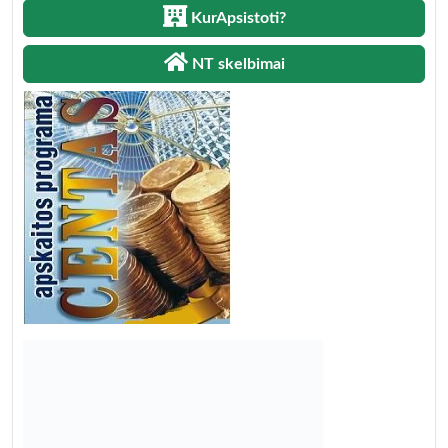
KurApsistoti?
NT skelbimai