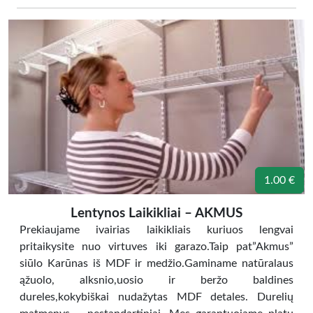
1.00 €
Lentynos Laikikliai – AKMUS
Prekiaujame ivairias laikikliais kuriuos lengvai
pritaikysite nuo virtuves iki garazo.Taip pat”Akmus”
siūlo Karūnas iš MDF ir medžio.Gaminame natūralaus
ąžuolo, alksnio,uosio ir beržo baldines
dureles,kokybiškai nudažytas MDF detales. Durelių