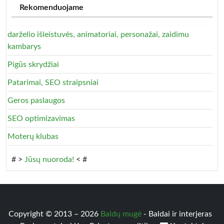
Rekomenduojame
darželio išleistuvės, animatoriai, personažai, zaidimu
kambarys
Pigūs skrydžiai
Patarimai, SEO straipsniai
Geros paslaugos
SEO optimizavimas
Moterų klubas
# >
Jūsų nuoroda!
< #
Copyright © 2013 – 2026
Baldų mugė
- Baldai ir interjeras