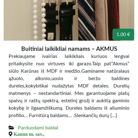
1.00 €
Buitiniai laikikliai namams – AKMUS
Prekiaujame ivairias laikikliais kuriuos lengvai
pritaikysite nuo virtuves iki garazo.Taip pat”Akmus”
siūlo Karūnas iš MDF ir medžio.Gaminame natūralaus
ąžuolo, alksnio,uosio ir beržo baldines
dureles,kokybiškai nudažytas MDF detales. Durelių
matmenys – nestandartiniai. Mes garantuojame platų
spalvų ir raštų spektrą, estetinį grožį ir aukštą gaminio
kokybę ir ilgaamžiškumą. Dureles baldams iš aliuminio
profilio… Furnitūrą baldams… .Slenkančių durų […]
Parduodami baldai
Kauno m. sav.,