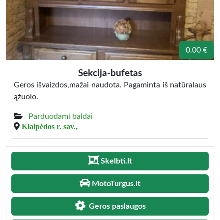
0.00 €
Sekcija-bufetas
Geros išvaizdos,mažai naudota. Pagaminta iš natūralaus
ąžuolo.
Parduodami baldai
Klaipėdos r. sav.,
Skelbti.lt
MotoTurgus.lt
Geros paslaugos