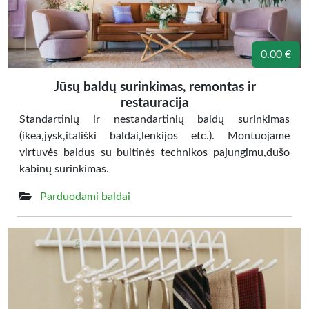
0.00 €
Jūsų baldų surinkimas, remontas ir
restauracija
Standartinių ir nestandartinių baldų surinkimas
(ikea,jysk,itališki baldai,lenkijos etc.). Montuojame
virtuvės baldus su buitinės technikos pajungimu,dušo
kabinų surinkimas.
Parduodami baldai