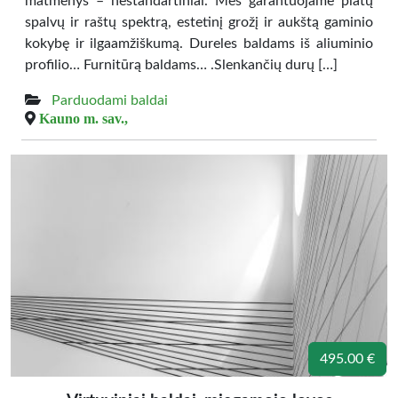
matmenys – nestandartiniai. Mes garantuojame platų
spalvų ir raštų spektrą, estetinį grožį ir aukštą gaminio
kokybę ir ilgaamžiškumą. Dureles baldams iš aliuminio
profilio… Furnitūrą baldams… .Slenkančių durų […]
Parduodami baldai
Kauno m. sav.,
495.00 €