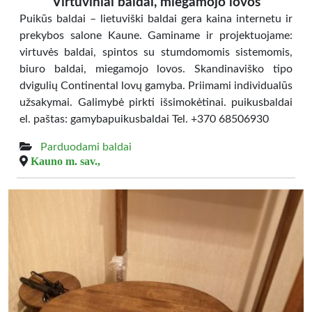
Virtuviniai baldai, miegamojo lovos
Puikūs baldai – lietuviški baldai gera kaina internetu ir
prekybos salone Kaune. Gaminame ir projektuojame:
virtuvės baldai, spintos su stumdomomis sistemomis,
biuro baldai, miegamojo lovos. Skandinaviško tipo
dvigulių Continental lovų gamyba. Priimami individualūs
užsakymai. Galimybė pirkti išsimokėtinai. puikusbaldai
el. paštas: gamybapuikusbaldai Tel. +370 68506930
Parduodami baldai
Kauno m. sav.,