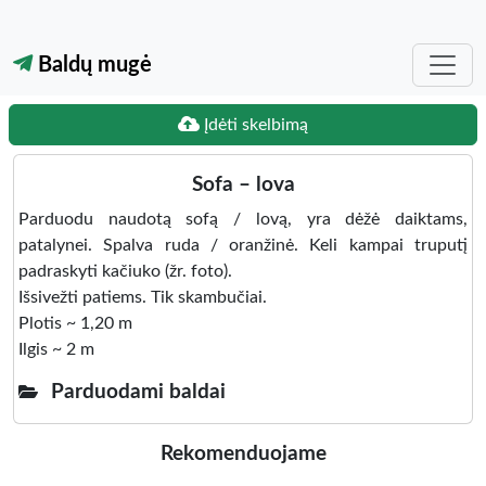
Baldų mugė
Įdėti skelbimą
Sofa – lova
Parduodu naudotą sofą / lovą, yra dėžė daiktams,
patalynei. Spalva ruda / oranžinė. Keli kampai truputį
padraskyti kačiuko (žr. foto).
Išsivežti patiems. Tik skambučiai.
Plotis ~ 1,20 m
Ilgis ~ 2 m
Parduodami baldai
Rekomenduojame