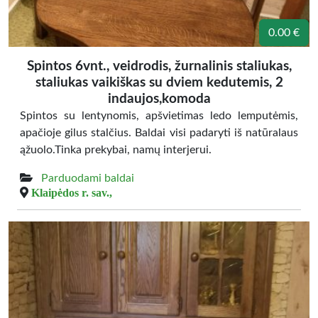
0.00 €
Spintos 6vnt., veidrodis, žurnalinis staliukas,
staliukas vaikiškas su dviem kedutemis, 2
indaujos,komoda
Spintos su lentynomis, apšvietimas ledo lemputėmis,
apačioje gilus stalčius. Baldai visi padaryti iš natūralaus
ąžuolo.Tinka prekybai, namų interjerui.
Parduodami baldai
Klaipėdos r. sav.,