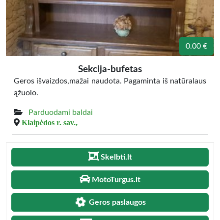
0.00 €
Sekcija-bufetas
Geros išvaizdos,mažai naudota. Pagaminta iš natūralaus
ąžuolo.
Parduodami baldai
Klaipėdos r. sav.,
Skelbti.lt
MotoTurgus.lt
Geros paslaugos