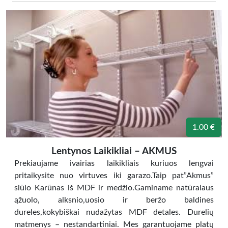
1.00 €
Lentynos Laikikliai – AKMUS
Prekiaujame ivairias laikikliais kuriuos lengvai
pritaikysite nuo virtuves iki garazo.Taip pat”Akmus”
siūlo Karūnas iš MDF ir medžio.Gaminame natūralaus
ąžuolo, alksnio,uosio ir beržo baldines
dureles,kokybiškai nudažytas MDF detales. Durelių
matmenys – nestandartiniai. Mes garantuojame platų