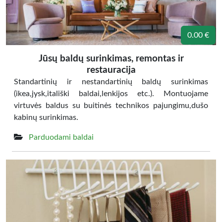
0.00 €
Jūsų baldų surinkimas, remontas ir
restauracija
Standartinių ir nestandartinių baldų surinkimas
(ikea,jysk,itališki baldai,lenkijos etc.). Montuojame
virtuvės baldus su buitinės technikos pajungimu,dušo
kabinų surinkimas.
Parduodami baldai