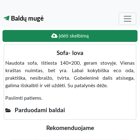
Baldų mugė
Įdėti skelbimą
Sofa- lova
Naudota sofa, ištiesta 140×200, geram stovyje. Vienas
kraštas nuimtas, bet yra. Labai kokybiška eco oda,
praktiška, nesibraižo, tvirta. Gobeleninė dalis atsisega,
galima išskalbti ir vėl uždėti. Su patalynės dėže.
Pasiimti patiems.
Parduodami baldai
Rekomenduojame