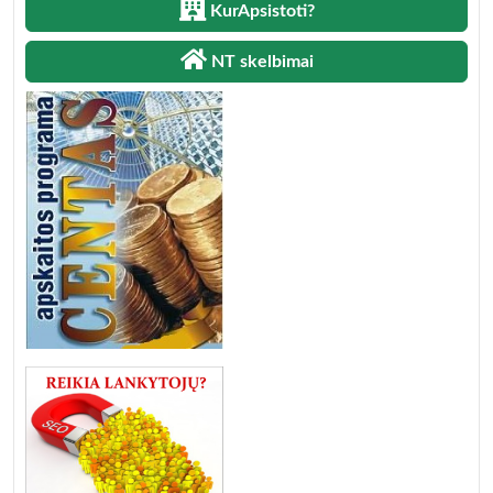
KurApsistoti?
NT skelbimai