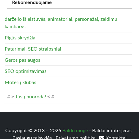
Rekomenduojame
darželio išleistuvės, animatoriai, personažai, zaidimu
kambarys
Pigūs skrydžiai
Patarimai, SEO straipsniai
Geros paslaugos
SEO optimizavimas
Moterų klubas
# >
Jūsų nuoroda!
< #
Copyright © 2013 – 2026
Baldų mugė
- Baldai ir interjeras
Paslaugų taisyklės
Privatumo politika
Kontaktai