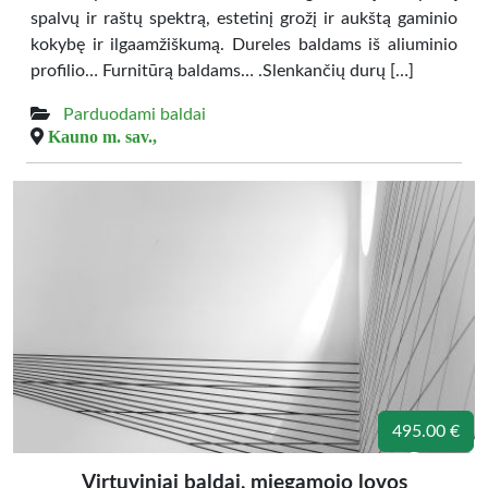
spalvų ir raštų spektrą, estetinį grožį ir aukštą gaminio
kokybę ir ilgaamžiškumą. Dureles baldams iš aliuminio
profilio… Furnitūrą baldams… .Slenkančių durų […]
Parduodami baldai
Kauno m. sav.,
495.00 €
Virtuviniai baldai, miegamojo lovos