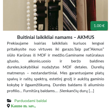
1.00 €
Buitiniai laikikliai namams – AKMUS
Prekiaujame ivairias laikikliais kuriuos lengvai
pritaikysite nuo virtuves iki garazo.Taip pat”Akmus”
siūlo Karūnas iš MDF ir medžio.Gaminame natūralaus
ąžuolo, alksnio,uosio ir beržo baldines
dureles,kokybiškai nudažytas MDF detales. Durelių
matmenys – nestandartiniai. Mes garantuojame platų
spalvų ir raštų spektrą, estetinį grožį ir aukštą gaminio
kokybę ir ilgaamžiškumą. Dureles baldams iš aliuminio
profilio… Furnitūrą baldams… .Slenkančių durų […]
Parduodami baldai
Kauno m. sav.,