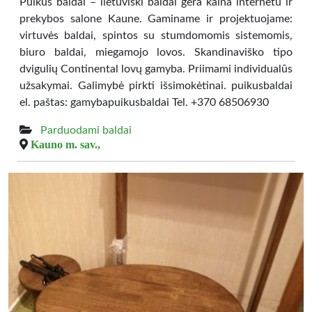
Puikūs baldai – lietuviški baldai gera kaina internetu ir
prekybos salone Kaune. Gaminame ir projektuojame:
virtuvės baldai, spintos su stumdomomis sistemomis,
biuro baldai, miegamojo lovos. Skandinaviško tipo
dvigulių Continental lovų gamyba. Priimami individualūs
užsakymai. Galimybė pirkti išsimokėtinai. puikusbaldai
el. paštas: gamybapuikusbaldai Tel. +370 68506930
Parduodami baldai
Kauno m. sav.,