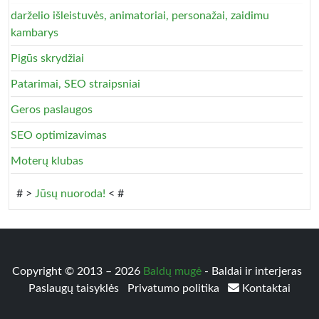
darželio išleistuvės, animatoriai, personažai, zaidimu
kambarys
Pigūs skrydžiai
Patarimai, SEO straipsniai
Geros paslaugos
SEO optimizavimas
Moterų klubas
# >
Jūsų nuoroda!
< #
Copyright © 2013 – 2026
Baldų mugė
- Baldai ir interjeras
Paslaugų taisyklės
Privatumo politika
Kontaktai