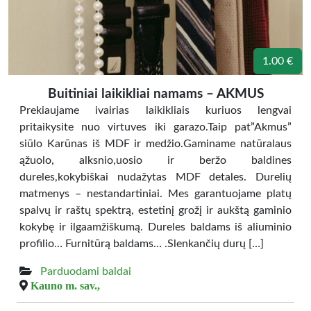
1.00 €
Buitiniai laikikliai namams – AKMUS
Prekiaujame ivairias laikikliais kuriuos lengvai
pritaikysite nuo virtuves iki garazo.Taip pat”Akmus”
siūlo Karūnas iš MDF ir medžio.Gaminame natūralaus
ąžuolo, alksnio,uosio ir beržo baldines
dureles,kokybiškai nudažytas MDF detales. Durelių
matmenys – nestandartiniai. Mes garantuojame platų
spalvų ir raštų spektrą, estetinį grožį ir aukštą gaminio
kokybę ir ilgaamžiškumą. Dureles baldams iš aliuminio
profilio… Furnitūrą baldams… .Slenkančių durų […]
Parduodami baldai
Kauno m. sav.,