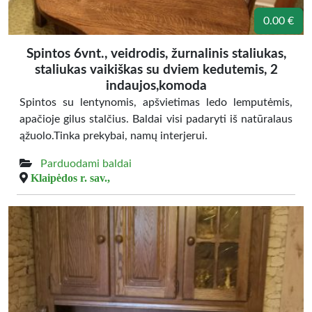
0.00 €
Spintos 6vnt., veidrodis, žurnalinis staliukas,
staliukas vaikiškas su dviem kedutemis, 2
indaujos,komoda
Spintos su lentynomis, apšvietimas ledo lemputėmis,
apačioje gilus stalčius. Baldai visi padaryti iš natūralaus
ąžuolo.Tinka prekybai, namų interjerui.
Parduodami baldai
Klaipėdos r. sav.,