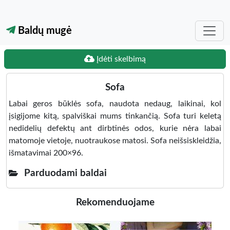
Baldų mugė
Įdėti skelbimą
Sofa
Labai geros būklės sofa, naudota nedaug, laikinai, kol
įsigijome kitą, spalviškai mums tinkančią. Sofa turi keletą
nedidelių defektų ant dirbtinės odos, kurie nėra labai
matomoje vietoje, nuotraukose matosi. Sofa neišsiskleidžia,
išmatavimai 200×96.
Parduodami baldai
Rekomenduojame