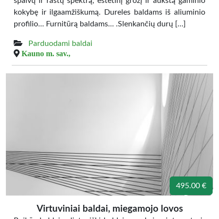
spalvų ir raštų spektrą, estetinį grožį ir aukštą gaminio
kokybę ir ilgaamžiškumą. Dureles baldams iš aliuminio
profilio… Furnitūrą baldams… .Slenkančių durų […]
Parduodami baldai
Kauno m. sav.,
495.00 €
Virtuviniai baldai, miegamojo lovos