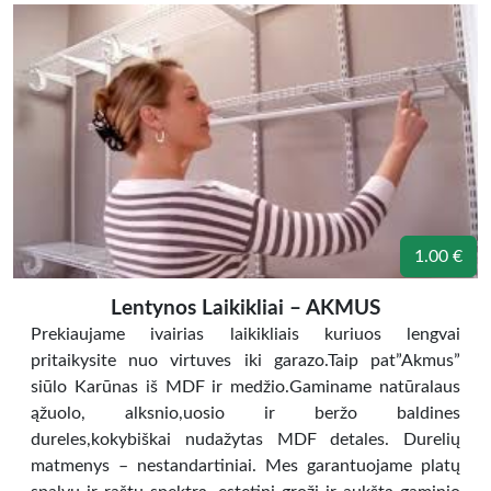
1.00 €
Lentynos Laikikliai – AKMUS
Prekiaujame ivairias laikikliais kuriuos lengvai
pritaikysite nuo virtuves iki garazo.Taip pat”Akmus”
siūlo Karūnas iš MDF ir medžio.Gaminame natūralaus
ąžuolo, alksnio,uosio ir beržo baldines
dureles,kokybiškai nudažytas MDF detales. Durelių
matmenys – nestandartiniai. Mes garantuojame platų