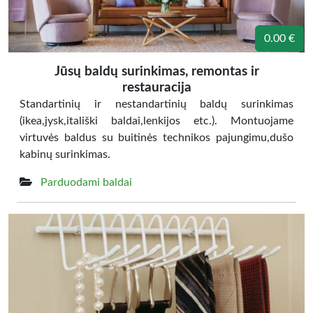
0.00 €
Jūsų baldų surinkimas, remontas ir
restauracija
Standartinių ir nestandartinių baldų surinkimas
(ikea,jysk,itališki baldai,lenkijos etc.). Montuojame
virtuvės baldus su buitinės technikos pajungimu,dušo
kabinų surinkimas.
Parduodami baldai