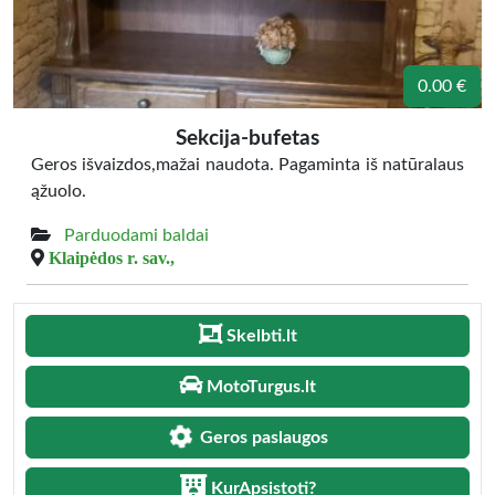
0.00 €
Sekcija-bufetas
Geros išvaizdos,mažai naudota. Pagaminta iš natūralaus
ąžuolo.
Parduodami baldai
Klaipėdos r. sav.,
Skelbti.lt
MotoTurgus.lt
Geros paslaugos
KurApsistoti?