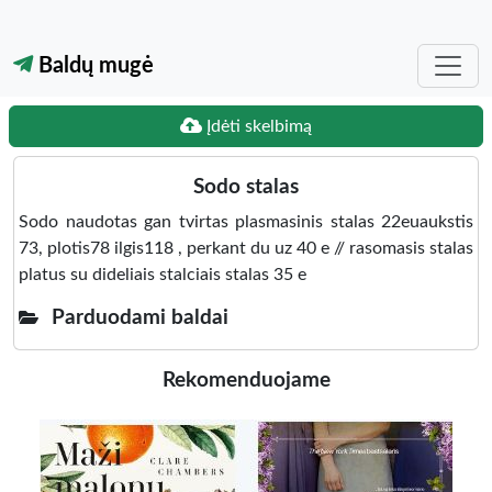
Baldų mugė
Įdėti skelbimą
Sodo stalas
Sodo naudotas gan tvirtas plasmasinis stalas 22euaukstis
73, plotis78 ilgis118 , perkant du uz 40 e // rasomasis stalas
platus su dideliais stalciais stalas 35 e
Parduodami baldai
Rekomenduojame