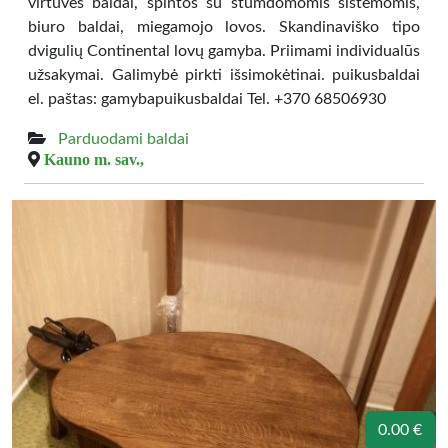
virtuvės baldai, spintos su stumdomomis sistemomis,
biuro baldai, miegamojo lovos. Skandinaviško tipo
dvigulių Continental lovų gamyba. Priimami individualūs
užsakymai. Galimybė pirkti išsimokėtinai. puikusbaldai
el. paštas: gamybapuikusbaldai Tel. +370 68506930
Parduodami baldai
Kauno m. sav.,
0.00 €