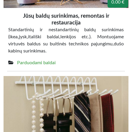
0.00 €
Jūsų baldų surinkimas, remontas ir
restauracija
Standartinių ir nestandartinių baldų surinkimas
(ikea,jysk,itališki baldai,lenkijos etc.). Montuojame
virtuvės baldus su buitinės technikos pajungimu,dušo
kabinų surinkimas.
Parduodami baldai