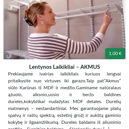
1.00 €
Lentynos Laikikliai – AKMUS
Prekiaujame ivairias laikikliais kuriuos lengvai
pritaikysite nuo virtuves iki garazo.Taip pat”Akmus”
siūlo Karūnas iš MDF ir medžio.Gaminame natūralaus
ąžuolo, alksnio,uosio ir beržo baldines
dureles,kokybiškai nudažytas MDF detales. Durelių
matmenys – nestandartiniai. Mes garantuojame platų
spalvų ir raštų spektrą, estetinį grožį ir aukštą gaminio
kokybę ir ilgaamžiškumą. Dureles baldams iš aliuminio