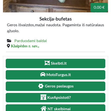
0.00 €
Sekcija-bufetas
Geros išvaizdos,mažai naudota. Pagaminta iš natūralaus
ąžuolo.
Parduodami baldai
Klaipėdos r. sav.,
Skelbti.lt
MotoTurgus.lt
Geros paslaugos
KurApsistoti?
NT skelbimai