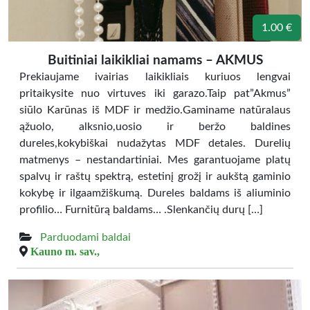
1.00 €
Buitiniai laikikliai namams – AKMUS
Prekiaujame ivairias laikikliais kuriuos lengvai
pritaikysite nuo virtuves iki garazo.Taip pat”Akmus”
siūlo Karūnas iš MDF ir medžio.Gaminame natūralaus
ąžuolo, alksnio,uosio ir beržo baldines
dureles,kokybiškai nudažytas MDF detales. Durelių
matmenys – nestandartiniai. Mes garantuojame platų
spalvų ir raštų spektrą, estetinį grožį ir aukštą gaminio
kokybę ir ilgaamžiškumą. Dureles baldams iš aliuminio
profilio… Furnitūrą baldams… .Slenkančių durų […]
Parduodami baldai
Kauno m. sav.,