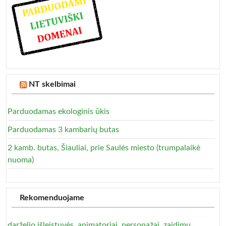
NT skelbimai
Parduodamas ekologinis ūkis
Parduodamas 3 kambarių butas
2 kamb. butas, Šiauliai, prie Saulės miesto (trumpalaikė
nuoma)
Rekomenduojame
darželio išleistuvės, animatoriai, personažai, zaidimu