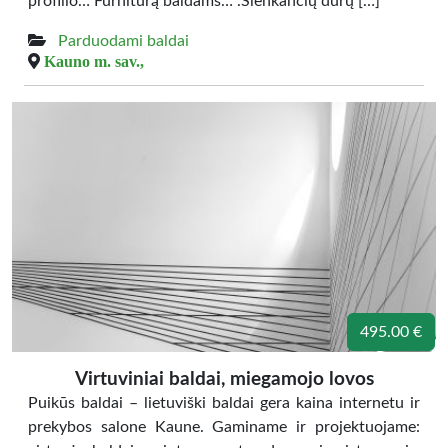
profilio… Furnitūrą baldams… .Slenkančių durų […]
Parduodami baldai
Kauno m. sav.,
495.00 €
Virtuviniai baldai, miegamojo lovos
Puikūs baldai – lietuviški baldai gera kaina internetu ir
prekybos salone Kaune. Gaminame ir projektuojame: