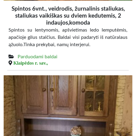
Spintos 6vnt., veidrodis, žurnalinis staliukas,
staliukas vaikiškas su dviem kedutemis, 2
indaujos,komoda
Spintos su lentynomis, apšvietimas ledo lemputėmis,
apačioje gilus stalčius. Baldai visi padaryti iš natūralaus
ąžuolo.Tinka prekybai, namų interjerui.
Parduodami baldai
Klaipėdos r. sav.,