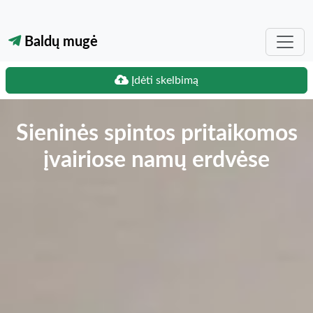
Baldų mugė
Įdėti skelbimą
Sieninės spintos pritaikomos
įvairiose namų erdvėse