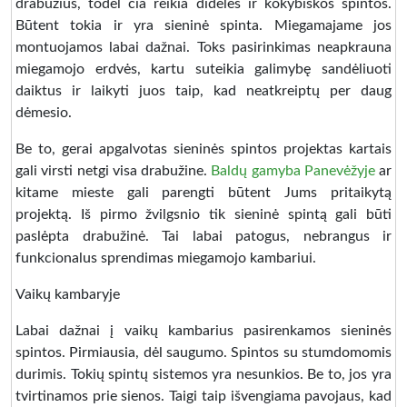
drabužius, todėl čia reikia didelės ir kokybiškos spintos.
Būtent tokia ir yra sieninė spinta. Miegamajame jos
montuojamos labai dažnai. Toks pasirinkimas neapkrauna
miegamojo erdvės, kartu suteikia galimybę sandėliuoti
daiktus ir laikyti juos taip, kad neatkreiptų per daug
dėmesio.
Be to, gerai apgalvotas sieninės spintos projektas kartais
gali virsti netgi visa drabužine.
Baldų gamyba Panevėžyje
ar
kitame mieste gali parengti būtent Jums pritaikytą
projektą. Iš pirmo žvilgsnio tik sieninė spintą gali būti
paslėpta drabužinė. Tai labai patogus, nebrangus ir
funkcionalus sprendimas miegamojo kambariui.
Vaikų kambaryje
Labai dažnai į vaikų kambarius pasirenkamos sieninės
spintos. Pirmiausia, dėl saugumo. Spintos su stumdomomis
durimis. Tokių spintų sistemos yra nesunkios. Be to, jos yra
tvirtinamos prie sienos. Taigi taip išvengiama pavojaus, kad