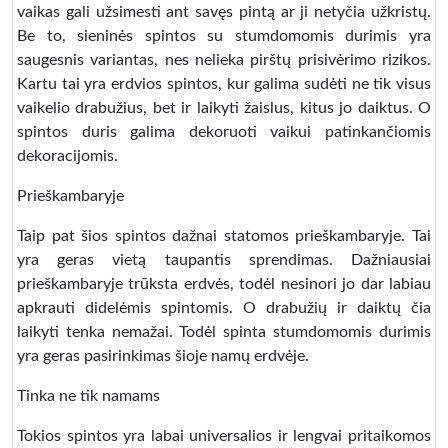
vaikas gali užsimesti ant savęs pintą ar ji netyčia užkristų.
Be to, sieninės spintos su stumdomomis durimis yra
saugesnis variantas, nes nelieka pirštų prisivėrimo rizikos.
Kartu tai yra erdvios spintos, kur galima sudėti ne tik visus
vaikelio drabužius, bet ir laikyti žaislus, kitus jo daiktus. O
spintos duris galima dekoruoti vaikui patinkančiomis
dekoracijomis.
Prieškambaryje
Taip pat šios spintos dažnai statomos prieškambaryje. Tai
yra geras vietą taupantis sprendimas. Dažniausiai
prieškambaryje trūksta erdvės, todėl nesinori jo dar labiau
apkrauti didelėmis spintomis. O drabužių ir daiktų čia
laikyti tenka nemažai. Todėl spinta stumdomomis durimis
yra geras pasirinkimas šioje namų erdvėje.
Tinka ne tik namams
Tokios spintos yra labai universalios ir lengvai pritaikomos