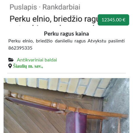
12345.00 €
Perku ragus kaina
Perku elnio, briedžio daniieliu ragus Atvykstu pasiimti
862395335
Antikvariniai baldai
Šiaulių m. sav.,