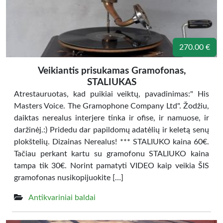
270.00 €
Veikiantis prisukamas Gramofonas,
STALIUKAS
Atrestauruotas, kad puikiai veiktų, pavadinimas:" His
Masters Voice. The Gramophone Company Ltd". Žodžiu,
daiktas nerealus interjere tinka ir ofise, ir namuose, ir
daržinėj.:) Pridedu dar papildomų adatėlių ir keletą senų
plokštelių. Dizainas Nerealus! *** STALIUKO kaina 60€.
Tačiau perkant kartu su gramofonu STALIUKO kaina
tampa tik 30€. Norint pamatyti VIDEO kaip veikia ŠIS
gramofonas nusikopijuokite […]
Antikvariniai baldai