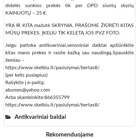
didelės sunkios prekės tik per DPD siuntų skyrių
KAINUOTŲ – 25 €.
YRA IR KITA mažutė SKRYNIA, PRAŠOME ŽIŪRĖTI KITAS
MŪSŲ PREKES, ĮKELIU TIK KELETĄ JOS PVZ FOTO.
Jeigu patinka antikvariniai,senoviniai daiktai apžiūrėkite
kitas mano prekes ir rasite kažką sau naudingą.Spauskite
žemiau –
https://www.skelbiu.lt/pasiulymai/bertas8/
(per kelis puslapius)
Rašykite į e-paštą:
abumes@yahoo.com
Arba skambinkite:866355799
https://www.skelbiu.lt/pasiulymai/bertas8/
Antikvariniai baldai
Rekomenduojame