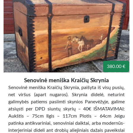
380.00 €
Senovinė meniška Kraičių Skrynia
Senovinė meniška Kraičių Skrynia, paišyta iš visų pusių,
net viršus (apart nugaros). Skrynia didelė, neturint
galimybės patiems pasiimti skynios Panevėžyje, galime
atsiųsti per DPD siuntų skyrių – 40€ IŠMATAVIMAI:
Aukštis – 75cm Ilgis – 117cm Plotis – 64cm Jeigu
patinka antikvariniai, senoviniai daiktai, arba modernūs-
interjeriniai dideli ant drobių aliejiniais dažais paveikslai