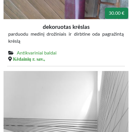
30.00 €
dekoruotas krėslas
parduodu medinį drožiniais ir dirbtine oda pagražintą
krėslą
Antikvariniai baldai
Kėdainių r. sav.,