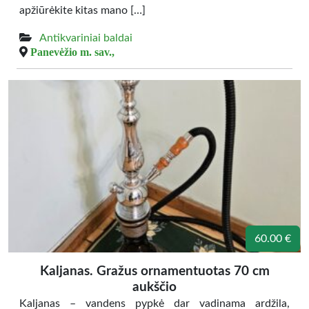
apžiūrėkite kitas mano […]
Antikvariniai baldai
Panevėžio m. sav.,
60.00 €
Kaljanas. Gražus ornamentuotas 70 cm
aukščio
Kaljanas – vandens pypkė dar vadinama ardžila,