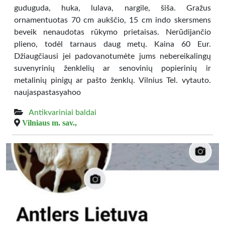
guduguda, huka, lulava, nargile, šiša. Gražus
ornamentuotas 70 cm aukščio, 15 cm indo skersmens
beveik nenaudotas rūkymo prietaisas. Nerūdijančio
plieno, todėl tarnaus daug metų. Kaina 60 Eur.
Džiaugčiausi jei padovanotumėte jums nebereikalingų
suvenyrinių ženklelių ar senovinių popierinių ir
metalinių pinigų ar pašto ženklų. Vilnius Tel. vytauto.
naujaspastasyahoo
Antikvariniai baldai
Vilniaus m. sav.,