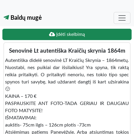
Baldų mugė
Įdėti skelbimą
Senovinė Lt autentiška Kraičių skrynia 1864m
Autentiška didelė senovinė LT Kraičių Skrynia – 1864metų.
Nuostabi, nes puikiai dar išsilaikiusi! Yra spyna, tik raktą
reikia pritaikyti. O pritaikyti nenoriu, nes tokio tipo spec
spynos turi savybę, kad uždarant dangtį iš kart užsirakina
🙂
KAINA – 170 €
PASPAUSKITE ANT FOTO-TADA GERIAU IR DAUGIAU
FOTO MATYSITE!
IŠMATAVIMAI:
aukštis- 75cm ilgis – 126cm plotis -73cm
Atsiėmimas patiems Panevėžyje. Arba atsiuntimas tokios