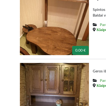
Spintos
Baldai v
Par
Klaipė
0.00 €
Geros i
Par
Klaipė