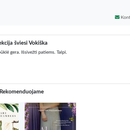
Kont
ekcija šviesi Vokiška
klė gera. Išsivežti patiems. Talpi.
Rekomenduojame