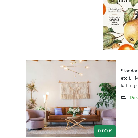
Standart
etc.). 
kabinų 
Par
0.00 €