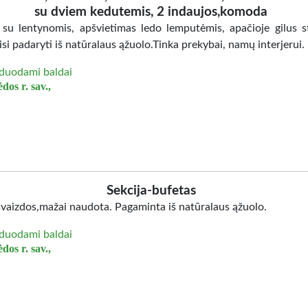
su dviem kedutemis, 2 indaujos,komoda
 su lentynomis, apšvietimas ledo lemputėmis, apačioje gilus st
isi padaryti iš natūralaus ąžuolo.Tinka prekybai, namų interjerui.
duodami baldai
dos r. sav.,
Sekcija-bufetas
švaizdos,mažai naudota. Pagaminta iš natūralaus ąžuolo.
duodami baldai
dos r. sav.,