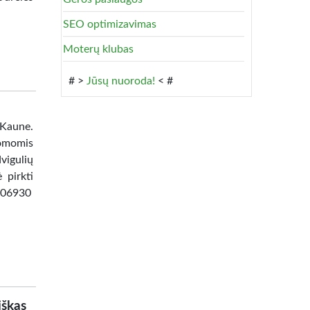
SEO optimizavimas
Moterų klubas
# >
Jūsų nuoroda!
< #
 Kaune.
omomis
vigulių
 pirkti
8506930
iškas