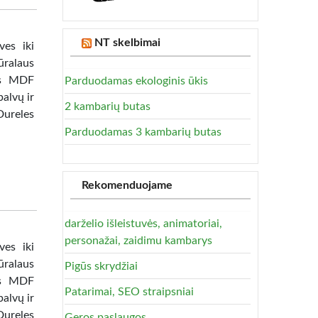
NT skelbimai
ves iki
ūralaus
tas MDF
Parduodamas ekologinis ūkis
alvų ir
2 kambarių butas
Dureles
Parduodamas 3 kambarių butas
Rekomenduojame
darželio išleistuvės, animatoriai,
personažai, zaidimu kambarys
ves iki
ūralaus
Pigūs skrydžiai
tas MDF
Patarimai, SEO straipsniai
alvų ir
Dureles
Geros paslaugos