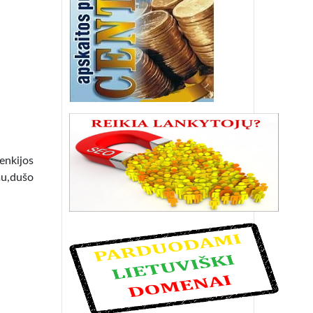
lenkijos
mu,dušo