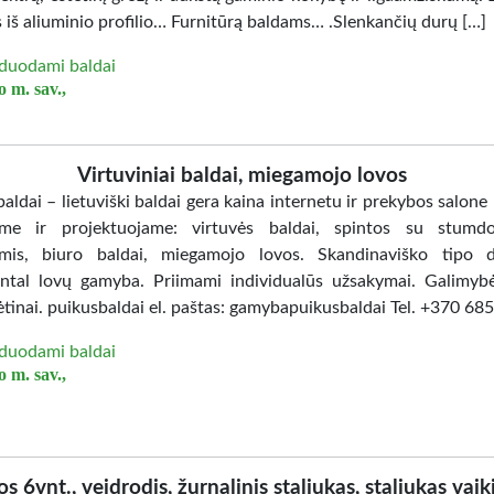
 iš aliuminio profilio… Furnitūrą baldams… .Slenkančių durų […]
duodami baldai
 m. sav.,
Virtuviniai baldai, miegamojo lovos
aldai – lietuviški baldai gera kaina internetu ir prekybos salone
me ir projektuojame: virtuvės baldai, spintos su stumd
mis, biuro baldai, miegamojo lovos. Skandinaviško tipo d
ntal lovų gamyba. Priimami individualūs užsakymai. Galimybė
ėtinai. puikusbaldai el. paštas: gamybapuikusbaldai Tel. +370 6
duodami baldai
 m. sav.,
os 6vnt., veidrodis, žurnalinis staliukas, staliukas vaik