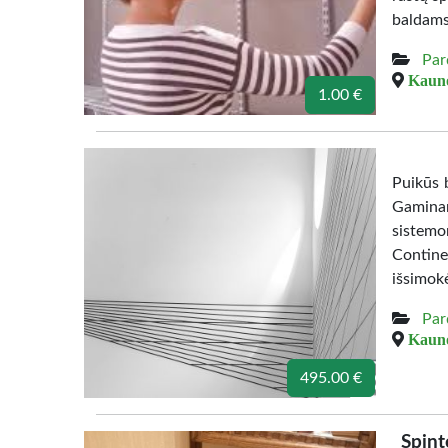
baldams
Par
Kauno
1.00 €
Puikūs b
Gamina
sistemo
Contine
išsimok
Par
Kauno
495.00 €
Spint