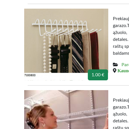
Prekiau
garazo.
ąžuolo,
detales
raštų sp
baldams
Par
Kauno
1.00 €
Prekiau
garazo.
ąžuolo,
detales
raštų sp