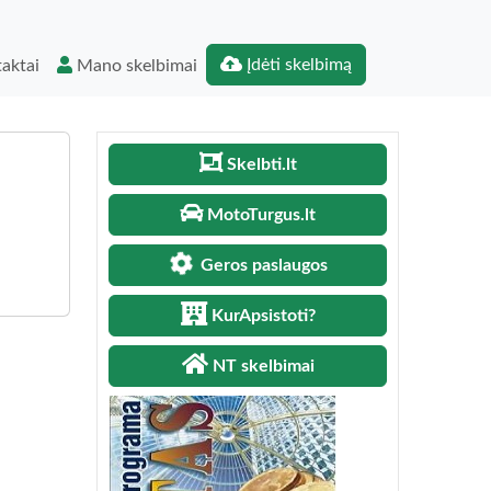
Įdėti skelbimą
aktai
Mano skelbimai
Skelbti.lt
MotoTurgus.lt
Geros paslaugos
KurApsistoti?
NT skelbimai