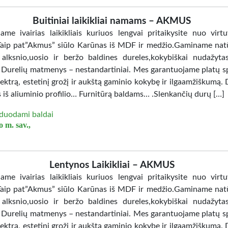
Buitiniai laikikliai namams – AKMUS
jame ivairias laikikliais kuriuos lengvai pritaikysite nuo virtu
Taip pat”Akmus” siūlo Karūnas iš MDF ir medžio.Gaminame nat
 alksnio,uosio ir beržo baldines dureles,kokybiškai nudažy
. Durelių matmenys – nestandartiniai. Mes garantuojame platų sp
ektrą, estetinį grožį ir aukštą gaminio kokybę ir ilgaamžiškumą. 
 iš aliuminio profilio… Furnitūrą baldams… .Slenkančių durų […]
duodami baldai
 m. sav.,
Lentynos Laikikliai – AKMUS
jame ivairias laikikliais kuriuos lengvai pritaikysite nuo virtu
Taip pat”Akmus” siūlo Karūnas iš MDF ir medžio.Gaminame nat
 alksnio,uosio ir beržo baldines dureles,kokybiškai nudažy
. Durelių matmenys – nestandartiniai. Mes garantuojame platų sp
ektrą, estetinį grožį ir aukštą gaminio kokybę ir ilgaamžiškumą. 