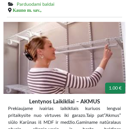
Parduodami baldai
Kauno m. sav.,
1.00 €
Lentynos Laikikliai – AKMUS
Prekiaujame ivairias laikikliais kuriuos lengvai
pritaikysite nuo virtuves iki garazo.Taip pat”Akmus”
siūlo Karūnas iš MDF ir medžio.Gaminame natūralaus