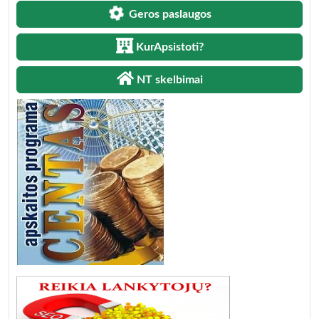
Geros paslaugos
KurApsistoti?
NT skelbimai