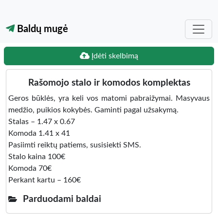
Baldų mugė
Įdėti skelbimą
Rašomojo stalo ir komodos komplektas
Geros būklės, yra keli vos matomi pabraižymai. Masyvaus
medžio, puikios kokybės. Gaminti pagal užsakymą.
Stalas – 1.47 x 0.67
Komoda 1.41 x 41
Pasiimti reiktų patiems, susisiekti SMS.
Stalo kaina 100€
Komoda 70€
Perkant kartu – 160€
Parduodami baldai