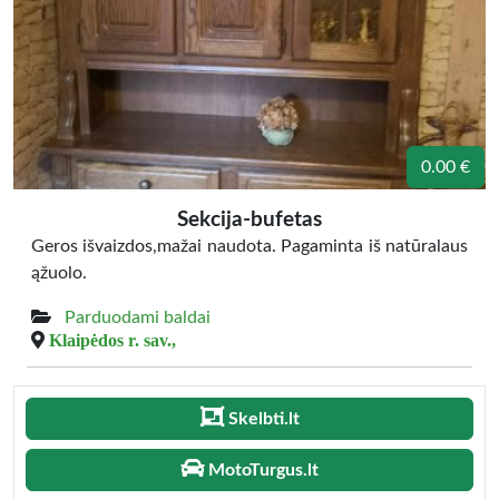
0.00 €
Sekcija-bufetas
Geros išvaizdos,mažai naudota. Pagaminta iš natūralaus
ąžuolo.
Parduodami baldai
Klaipėdos r. sav.,
Skelbti.lt
MotoTurgus.lt