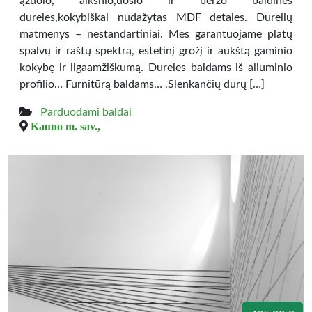
ąžuolo, alksnio,uosio ir beržo baldines
dureles,kokybiškai nudažytas MDF detales. Durelių
matmenys – nestandartiniai. Mes garantuojame platų
spalvų ir raštų spektrą, estetinį grožį ir aukštą gaminio
kokybę ir ilgaamžiškumą. Dureles baldams iš aliuminio
profilio… Furnitūrą baldams… .Slenkančių durų […]
Parduodami baldai
Kauno m. sav.,