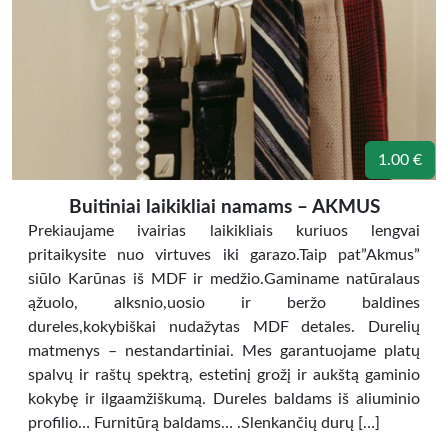
1.00 €
Buitiniai laikikliai namams – AKMUS
Prekiaujame ivairias laikikliais kuriuos lengvai
pritaikysite nuo virtuves iki garazo.Taip pat”Akmus”
siūlo Karūnas iš MDF ir medžio.Gaminame natūralaus
ąžuolo, alksnio,uosio ir beržo baldines
dureles,kokybiškai nudažytas MDF detales. Durelių
matmenys – nestandartiniai. Mes garantuojame platų
spalvų ir raštų spektrą, estetinį grožį ir aukštą gaminio
kokybę ir ilgaamžiškumą. Dureles baldams iš aliuminio
profilio… Furnitūrą baldams… .Slenkančių durų […]