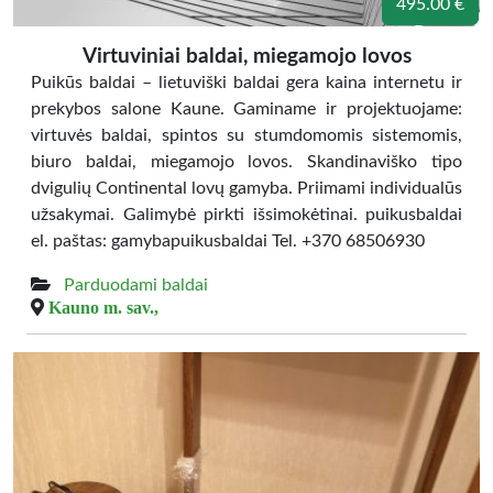
495.00 €
Virtuviniai baldai, miegamojo lovos
Puikūs baldai – lietuviški baldai gera kaina internetu ir
prekybos salone Kaune. Gaminame ir projektuojame:
virtuvės baldai, spintos su stumdomomis sistemomis,
biuro baldai, miegamojo lovos. Skandinaviško tipo
dvigulių Continental lovų gamyba. Priimami individualūs
užsakymai. Galimybė pirkti išsimokėtinai. puikusbaldai
el. paštas: gamybapuikusbaldai Tel. +370 68506930
Parduodami baldai
Kauno m. sav.,