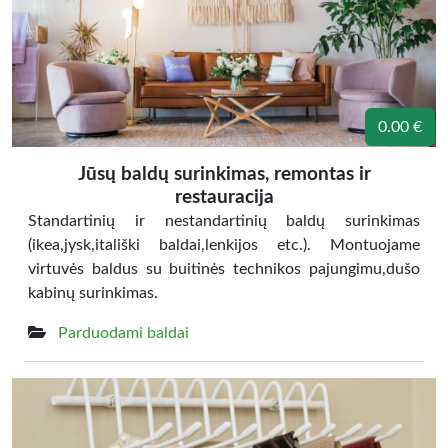
0.00 €
Jūsų baldų surinkimas, remontas ir
restauracija
Standartinių ir nestandartinių baldų surinkimas
(ikea,jysk,itališki baldai,lenkijos etc.). Montuojame
virtuvės baldus su buitinės technikos pajungimu,dušo
kabinų surinkimas.
Parduodami baldai