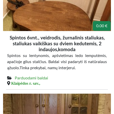
0.00 €
Spintos 6vnt., veidrodis, žurnalinis staliukas,
staliukas vaikiškas su dviem kedutemis, 2
indaujos,komoda
Spintos su lentynomis, apšvietimas ledo lemputėmis,
apačioje gilus stalčius. Baldai visi padaryti iš natūralaus
ąžuolo.Tinka prekybai, namų interjerui.
Parduodami baldai
Klaipėdos r. sav.,