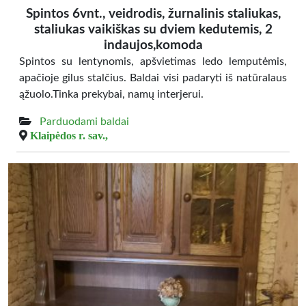
Spintos 6vnt., veidrodis, žurnalinis staliukas,
staliukas vaikiškas su dviem kedutemis, 2
indaujos,komoda
Spintos su lentynomis, apšvietimas ledo lemputėmis,
apačioje gilus stalčius. Baldai visi padaryti iš natūralaus
ąžuolo.Tinka prekybai, namų interjerui.
Parduodami baldai
Klaipėdos r. sav.,