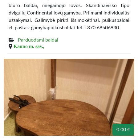
biuro baldai, miegamojo lovos. Skandinaviško tipo
dvigulių Continental lovų gamyba. Priimami individualūs
užsakymai. Galimybė pirkti išsimokėtinai. puikusbaldai
el. paštas: gamybapuikusbaldai Tel. +370 68506930
Parduodami baldai
Kauno m. sav.,
0.00 €