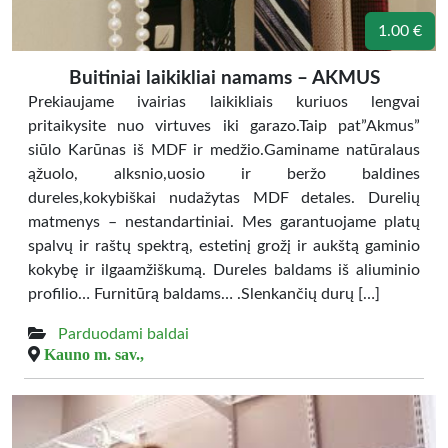
1.00 €
Buitiniai laikikliai namams – AKMUS
Prekiaujame ivairias laikikliais kuriuos lengvai
pritaikysite nuo virtuves iki garazo.Taip pat”Akmus”
siūlo Karūnas iš MDF ir medžio.Gaminame natūralaus
ąžuolo, alksnio,uosio ir beržo baldines
dureles,kokybiškai nudažytas MDF detales. Durelių
matmenys – nestandartiniai. Mes garantuojame platų
spalvų ir raštų spektrą, estetinį grožį ir aukštą gaminio
kokybę ir ilgaamžiškumą. Dureles baldams iš aliuminio
profilio… Furnitūrą baldams… .Slenkančių durų […]
Parduodami baldai
Kauno m. sav.,