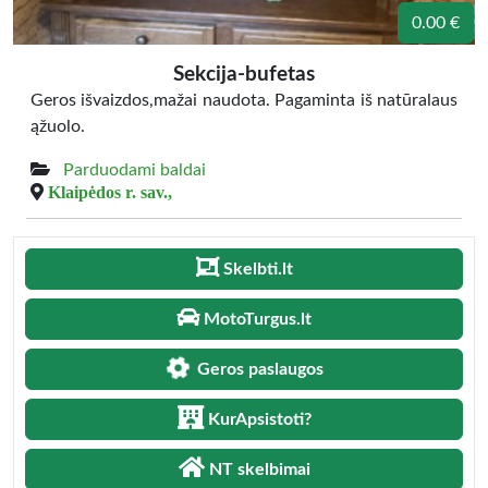
0.00 €
Sekcija-bufetas
Geros išvaizdos,mažai naudota. Pagaminta iš natūralaus
ąžuolo.
Parduodami baldai
Klaipėdos r. sav.,
Skelbti.lt
MotoTurgus.lt
Geros paslaugos
KurApsistoti?
NT skelbimai