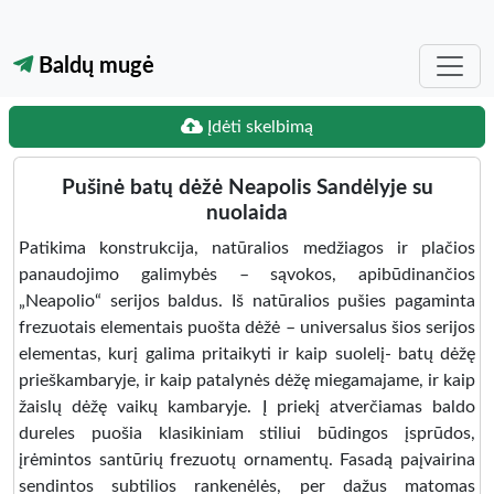
Baldų mugė
Įdėti skelbimą
Pušinė batų dėžė Neapolis Sandėlyje su
nuolaida
Patikima konstrukcija, natūralios medžiagos ir plačios
panaudojimo galimybės – sąvokos, apibūdinančios
„Neapolio“ serijos baldus. Iš natūralios pušies pagaminta
frezuotais elementais puošta dėžė – universalus šios serijos
elementas, kurį galima pritaikyti ir kaip suolelį- batų dėžę
prieškambaryje, ir kaip patalynės dėžę miegamajame, ir kaip
žaislų dėžę vaikų kambaryje. Į priekį atverčiamas baldo
dureles puošia klasikiniam stiliui būdingos įsprūdos,
įrėmintos santūrių frezuotų ornamentų. Fasadą paįvairina
sendintos subtilios rankenėlės, per dažus matomas