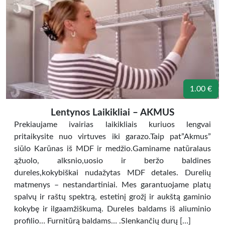
1.00 €
Lentynos Laikikliai – AKMUS
Prekiaujame ivairias laikikliais kuriuos lengvai
pritaikysite nuo virtuves iki garazo.Taip pat”Akmus”
siūlo Karūnas iš MDF ir medžio.Gaminame natūralaus
ąžuolo, alksnio,uosio ir beržo baldines
dureles,kokybiškai nudažytas MDF detales. Durelių
matmenys – nestandartiniai. Mes garantuojame platų
spalvų ir raštų spektrą, estetinį grožį ir aukštą gaminio
kokybę ir ilgaamžiškumą. Dureles baldams iš aliuminio
profilio… Furnitūrą baldams… .Slenkančių durų […]