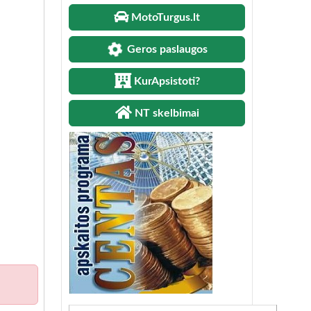
MotoTurgus.lt
Geros paslaugos
KurApsistoti?
NT skelbimai