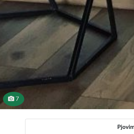
7
Pjovim