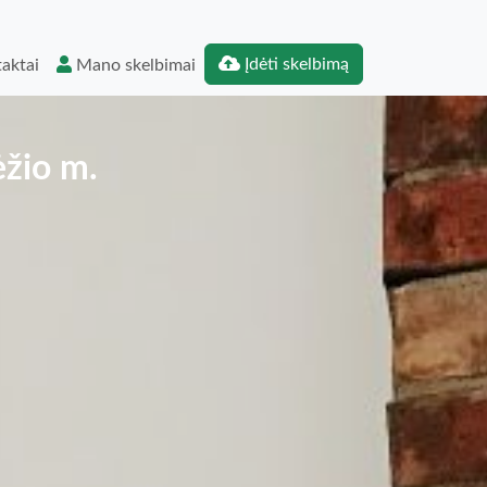
Įdėti skelbimą
aktai
Mano skelbimai
ėžio m.