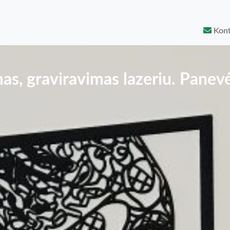
Kont
as, graviravimas lazeriu. Panev