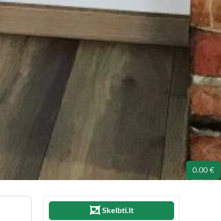
0.00 €
Skelbti.lt