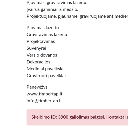
Pjovimas, graviravimas lazeriu.
Įvairūs gaminiai iš medžio.
Projektuojame, pjauname, graviruojame ant medienos
Pjovimas lazeriu
Graviravimas lazeriu
Projektavimas
Suvenyrai
Verslo dovanos
Dekoracijos
Mediniai paveikslai
Graviruoti paveiklai
Panevėžys
www.timbertap.lt
info@timbertap.lt
Skelbimo
ID: 3900
galiojimas baigėsi. Kontaktai 