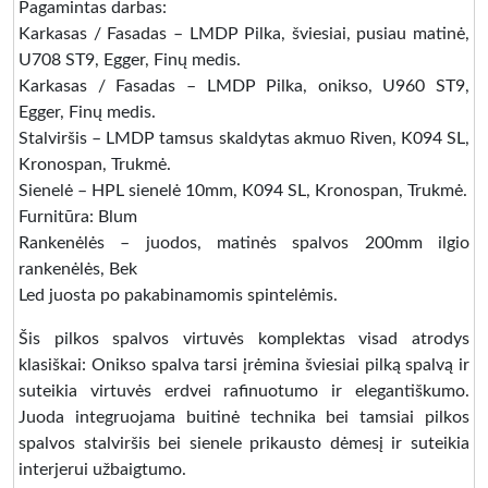
Pagamintas darbas:
Karkasas / Fasadas – LMDP Pilka, šviesiai, pusiau matinė,
U708 ST9, Egger, Finų medis.
Karkasas / Fasadas – LMDP Pilka, onikso, U960 ST9,
Egger, Finų medis.
Stalviršis – LMDP tamsus skaldytas akmuo Riven, K094 SL,
Kronospan, Trukmė.
Sienelė – HPL sienelė 10mm, K094 SL, Kronospan, Trukmė.
Furnitūra: Blum
Rankenėlės – juodos, matinės spalvos 200mm ilgio
rankenėlės, Bek
Led juosta po pakabinamomis spintelėmis.
Šis pilkos spalvos virtuvės komplektas visad atrodys
klasiškai: Onikso spalva tarsi įrėmina šviesiai pilką spalvą ir
suteikia virtuvės erdvei rafinuotumo ir elegantiškumo.
Juoda integruojama buitinė technika bei tamsiai pilkos
spalvos stalviršis bei sienele prikausto dėmesį ir suteikia
interjerui užbaigtumo.