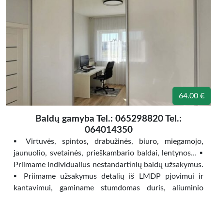
64.00 €
Baldų gamyba Tel.: 065298820 Tel.:
064014350
▪️ Virtuvės, spintos, drabužinės, biuro, miegamojo,
jaunuolio, svetainės, prieškambario baldai, lentynos… ▪️
Priimame individualius nestandartinių baldų užsakymus.
▪️ Priimame užsakymus detalių iš LMDP pjovimui ir
kantavimui, gaminame stumdomas duris, aliuminio
dureles ir rėmus. ▪️ Prekiaujame baldų furnitūra.️