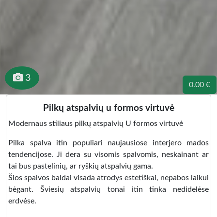
3
0.00 €
Pilkų atspalvių u formos virtuvė
Modernaus stiliaus pilkų atspalvių U formos virtuvė
Pilka spalva itin populiari naujausiose interjero mados
tendencijose. Ji dera su visomis spalvomis, neskainant ar
tai bus pastelinių, ar ryškių atspalvių gama.
Šios spalvos baldai visada atrodys estetiškai, nepabos laikui
bėgant. Šviesių atspalvių tonai itin tinka nedidelėse
erdvėse.