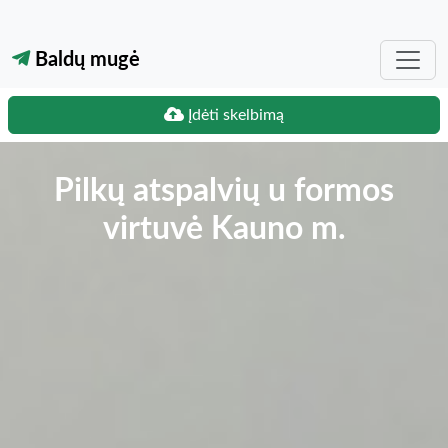
Baldų mugė
Įdėti skelbimą
Pilkų atspalvių u formos
virtuvė Kauno m.