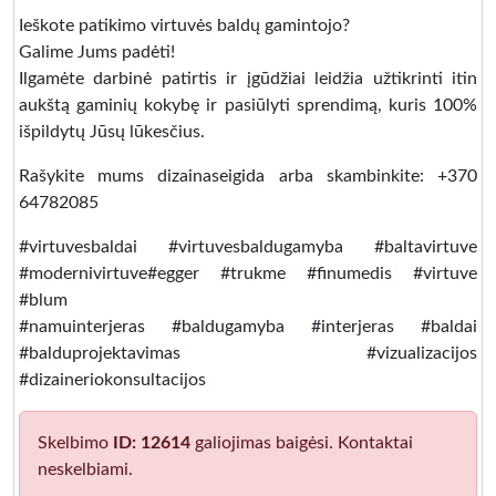
Ieškote patikimo virtuvės baldų gamintojo?
Galime Jums padėti!
Ilgamėte darbinė patirtis ir įgūdžiai leidžia užtikrinti itin
aukštą gaminių kokybę ir pasiūlyti sprendimą, kuris 100%
išpildytų Jūsų lūkesčius.
Rašykite mums dizainaseigida arba skambinkite: +370
64782085
#virtuvesbaldai #virtuvesbaldugamyba #baltavirtuve
#modernivirtuve#egger #trukme #finumedis #virtuve
#blum
#namuinterjeras #baldugamyba #interjeras #baldai
#balduprojektavimas #vizualizacijos
#dizaineriokonsultacijos
Skelbimo
ID: 12614
galiojimas baigėsi. Kontaktai
neskelbiami.