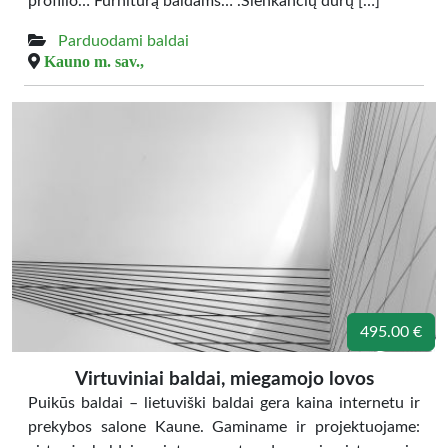
profilio… Furnitūrą baldams… .Slenkančių durų […]
Parduodami baldai
Kauno m. sav.,
495.00 €
Virtuviniai baldai, miegamojo lovos
Puikūs baldai – lietuviški baldai gera kaina internetu ir
prekybos salone Kaune. Gaminame ir projektuojame: