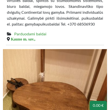
virtuvės baldai, spintos su stumdomomis sistemomis,
biuro baldai, miegamojo lovos. Skandinaviško tipo
dvigulių Continental lovų gamyba. Priimami individualūs
užsakymai. Galimybė pirkti išsimokėtinai. puikusbaldai
el. paštas: gamybapuikusbaldai Tel. +370 68506930
Parduodami baldai
Kauno m. sav.,
0.00 €