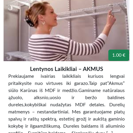
1.00 €
Lentynos Laikikliai – AKMUS
Prekiaujame ivairias laikikliais kuriuos lengvai
pritaikysite nuo virtuves iki garazo.Taip pat”Akmus”
siūlo Karūnas iš MDF ir medžio.Gaminame natūralaus
ąžuolo, alksnio,uosio ir beržo baldines
dureles,kokybiškai nudažytas MDF detales. Durelių
matmenys – nestandartiniai. Mes garantuojame platų
spalvų ir raštų spektrą, estetinį grožį ir aukštą gaminio
kokybę ir ilgaamžiškumą. Dureles baldams iš aliuminio