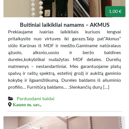
1.00 €
Buitiniai laikikliai namams – AKMUS
Prekiaujame ivairias laikikliais kuriuos lengvai
pritaikysite nuo virtuves iki garazo.Taip pat”Akmus”
siūlo Karūnas iš MDF ir medžio.Gaminame natūralaus
ąžuolo, alksnio,uosio ir beržo baldines
dureles,kokybiškai nudažytas MDF detales. Durelių
matmenys – nestandartiniai. Mes garantuojame platų
spalvų ir raštų spektrą, estetinį grožį ir aukštą gaminio
kokybę ir ilgaamžiškumą. Dureles baldams iš aliuminio
profilio… Furnitūrą baldams… .Slenkančių durų […]
Parduodami baldai
Kauno m. sav.,