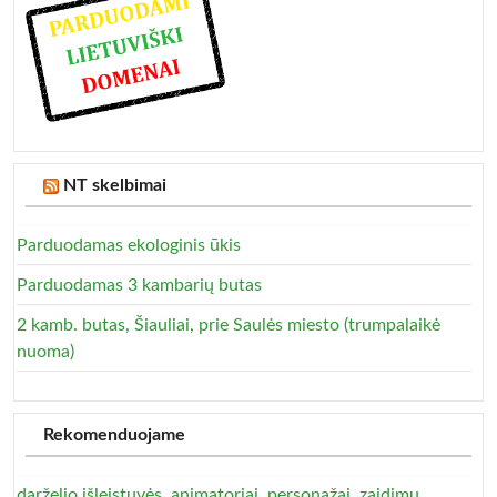
NT skelbimai
Parduodamas ekologinis ūkis
Parduodamas 3 kambarių butas
2 kamb. butas, Šiauliai, prie Saulės miesto (trumpalaikė
nuoma)
Rekomenduojame
darželio išleistuvės, animatoriai, personažai, zaidimu