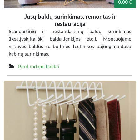
0.00 €
Jūsų baldų surinkimas, remontas ir
restauracija
Standartinių ir nestandartinių baldų surinkimas
(ikea,jysk,itališki baldai,lenkijos etc.). Montuojame
virtuvės baldus su buitinės technikos pajungimu,dušo
kabinų surinkimas.
Parduodami baldai