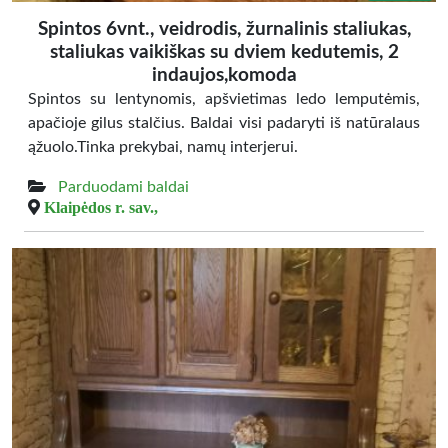
Spintos 6vnt., veidrodis, žurnalinis staliukas,
staliukas vaikiškas su dviem kedutemis, 2
indaujos,komoda
Spintos su lentynomis, apšvietimas ledo lemputėmis,
apačioje gilus stalčius. Baldai visi padaryti iš natūralaus
ąžuolo.Tinka prekybai, namų interjerui.
Parduodami baldai
Klaipėdos r. sav.,