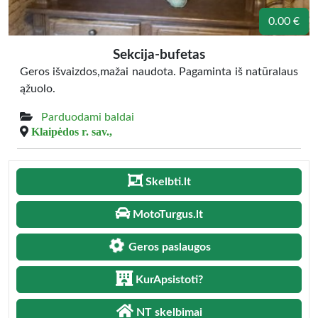
0.00 €
Sekcija-bufetas
Geros išvaizdos,mažai naudota. Pagaminta iš natūralaus
ąžuolo.
Parduodami baldai
Klaipėdos r. sav.,
Skelbti.lt
MotoTurgus.lt
Geros paslaugos
KurApsistoti?
NT skelbimai