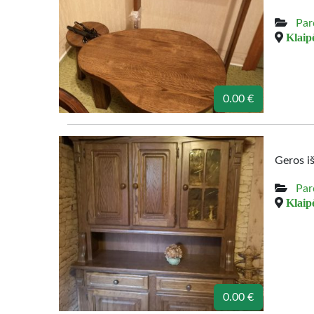
Par
Klaipė
0.00 €
Geros i
Par
Klaipė
0.00 €