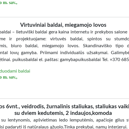
 m. sav.,
Virtuviniai baldai, miegamojo lovos
aldai – lietuviški baldai gera kaina internetu ir prekybos salone
me ir projektuojame: virtuvės baldai, spintos su stumd
mis, biuro baldai, miegamojo lovos. Skandinaviško tipo d
ntal lovų gamyba. Priimami individualūs užsakymai. Galimybė
ėtinai. puikusbaldai el. paštas: gamybapuikusbaldai Tel. +370 6
duodami baldai
 m. sav.,
os 6vnt., veidrodis, žurnalinis staliukas, staliukas vaik
su dviem kedutemis, 2 indaujos,komoda
 su lentynomis, apšvietimas ledo lemputėmis, apačioje gilus st
isi padaryti iš natūralaus ąžuolo.Tinka prekybai, namų interjerui.