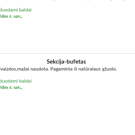
duodami baldai
dos r. sav.,
Sekcija-bufetas
švaizdos,mažai naudota. Pagaminta iš natūralaus ąžuolo.
duodami baldai
dos r. sav.,