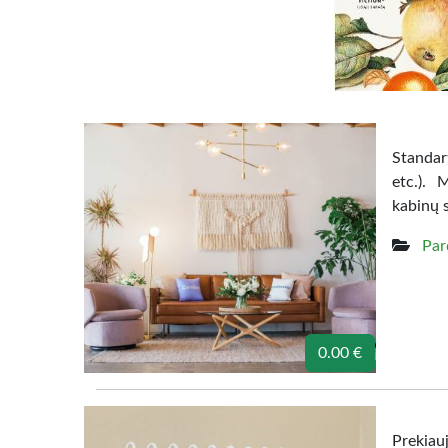
Standart
etc.). 
kabinų 
Par
0.00 €
Prekiau