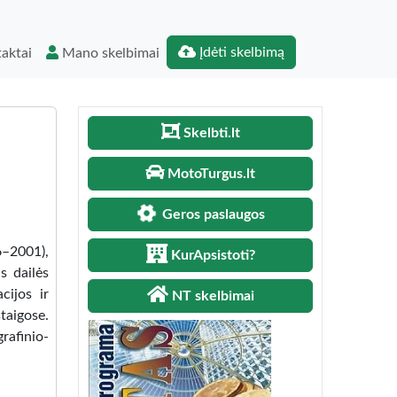
Įdėti skelbimą
aktai
Mano skelbimai
Skelbti.lt
MotoTurgus.lt
Geros paslaugos
6–2001),
KurApsistoti?
s dailės
cijos ir
NT skelbimai
taigose.
rafinio-