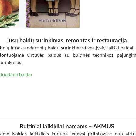
Jūsų baldų surinkimas, remontas ir restauracija
inių ir nestandartinių baldų surinkimas (ikea,jysk,itališki baldai,
Montuojame virtuvės baldus su buitinės technikos pajungi
surinkimas.
duodami baldai
Buitiniai laikikliai namams – AKMUS
jame ivairias laikikliais kuriuos lengvai pritaikysite nuo virtu