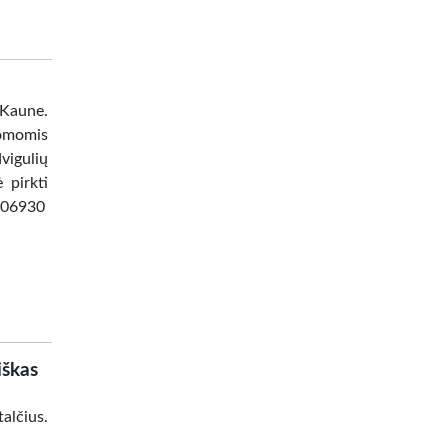
 Kaune.
omomis
vigulių
 pirkti
8506930
iškas
alčius.