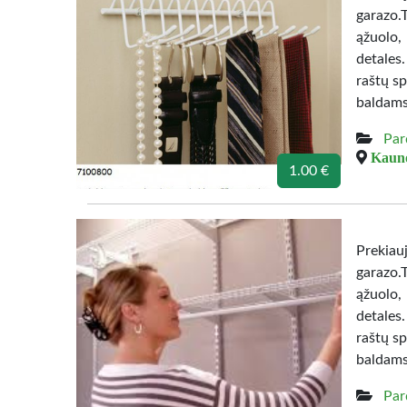
garazo.
ąžuolo,
detales
raštų sp
baldams
Par
Kauno
1.00 €
Prekiau
garazo.
ąžuolo,
detales
raštų sp
baldams
Par