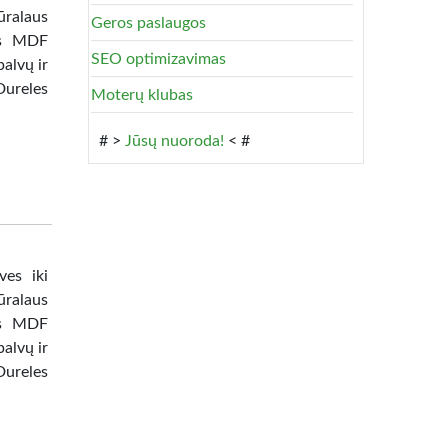
ūralaus
Geros paslaugos
tas MDF
SEO optimizavimas
alvų ir
Dureles
Moterų klubas
# >
Jūsų nuoroda!
< #
ves iki
ūralaus
tas MDF
alvų ir
Dureles