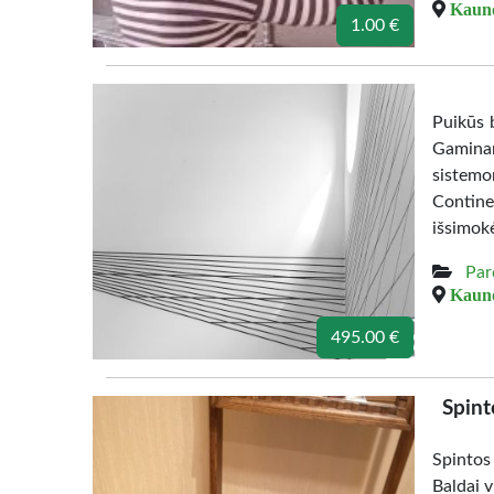
Kauno
1.00 €
Puikūs b
Gamina
sistemo
Contine
išsimok
Par
Kauno
495.00 €
Spint
Spintos
Baldai v