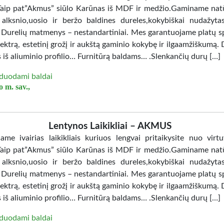
Taip pat”Akmus” siūlo Karūnas iš MDF ir medžio.Gaminame nat
 alksnio,uosio ir beržo baldines dureles,kokybiškai nudažy
. Durelių matmenys – nestandartiniai. Mes garantuojame platų sp
ektrą, estetinį grožį ir aukštą gaminio kokybę ir ilgaamžiškumą. 
 iš aliuminio profilio… Furnitūrą baldams… .Slenkančių durų […]
duodami baldai
 m. sav.,
Lentynos Laikikliai – AKMUS
jame ivairias laikikliais kuriuos lengvai pritaikysite nuo virtu
Taip pat”Akmus” siūlo Karūnas iš MDF ir medžio.Gaminame nat
 alksnio,uosio ir beržo baldines dureles,kokybiškai nudažy
. Durelių matmenys – nestandartiniai. Mes garantuojame platų sp
ektrą, estetinį grožį ir aukštą gaminio kokybę ir ilgaamžiškumą. 
 iš aliuminio profilio… Furnitūrą baldams… .Slenkančių durų […]
duodami baldai