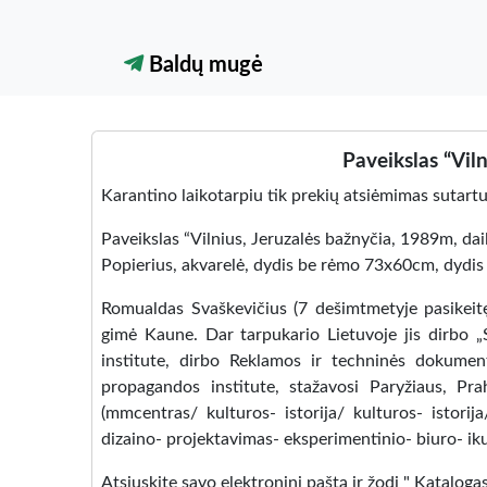
Baldų mugė
Paveikslas “Viln
Karantino laikotarpiu tik prekių atsiėmimas sutartu
Paveikslas “Vilnius, Jeruzalės bažnyčia, 1989m, da
Popierius, akvarelė, dydis be rėmo 73x60cm, dyd
Romualdas Svaškevičius (7 dešimtmetyje pasikeit
gimė Kaune. Dar tarpukario Lietuvoje jis dirbo „S
institute, dirbo Reklamos ir techninės dokumen
propagandos institute, stažavosi Paryžiaus, Pra
(mmcentras/ kulturos- istorija/ kulturos- istori
dizaino- projektavimas- eksperimentinio- biuro- iku
Atsiųskite savo elektroninį paštą ir žodį " Katalog