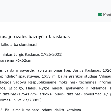
Kont
ius. jeruzalės bažnyčia J. raslanas
 laiku arba siuntimas!
ilininkas Jurgis Raslanas (1926-2001)
is su rėmu 76x62cm
ęs vardą ir pavardę, labiau žinomas kaip Jurgis Raslanas, 192
pindulio“ spaustuvėje, 1953 m. baigė grafikos studijas Vilniau
tacijos vadovu Respublikiniame mokslinės- techninės informa
hos, Leipcigo, Halės, Rygos miestų įpakavimo ir reklamos įs
ja/ dizainas/19541979- arkoks- buvo- dizainas- sovietmeciu-/ g
rimas- ir- veikla/78883)
as" , išsiųsime Jums parduodamų daiktų katalogą.