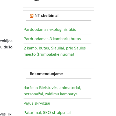
NT skelbimai
Parduodamas ekologinis ūkis
Parduodamas 3 kambarių butas
lenkijos
mu,dušo
2 kamb. butas, Šiauliai, prie Saulės
miesto (trumpalaikė nuoma)
Rekomenduojame
darželio išleistuvės, animatoriai,
personažai, zaidimu kambarys
Pigūs skrydžiai
Patarimai, SEO straipsniai
ves iki