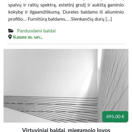
spalvų ir raštų spektrą, estetinį grožį ir aukštą gaminio
kokybę ir ilgaamžiškumą. Dureles baldams iš aliuminio
profilio… Furnitūrą baldams… .Slenkančių durų […]
Parduodami baldai
Kauno m. sav.,
495.00 €
Virtuviniai baldai, miegamojo lovos