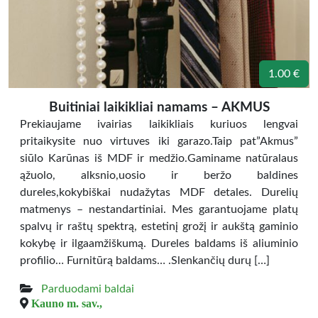
1.00 €
Buitiniai laikikliai namams – AKMUS
Prekiaujame ivairias laikikliais kuriuos lengvai
pritaikysite nuo virtuves iki garazo.Taip pat”Akmus”
siūlo Karūnas iš MDF ir medžio.Gaminame natūralaus
ąžuolo, alksnio,uosio ir beržo baldines
dureles,kokybiškai nudažytas MDF detales. Durelių
matmenys – nestandartiniai. Mes garantuojame platų
spalvų ir raštų spektrą, estetinį grožį ir aukštą gaminio
kokybę ir ilgaamžiškumą. Dureles baldams iš aliuminio
profilio… Furnitūrą baldams… .Slenkančių durų […]
Parduodami baldai
Kauno m. sav.,