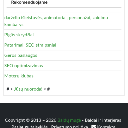
Rekomenduojame
darželio išleistuvės, animatoriai, personažai, zaidimu
kambarys
Pigūs skrydžiai
Patarimai, SEO straipsniai
Geros paslaugos
SEO optimizavimas
Moterų klubas
# >
Jūsų nuoroda!
< #
Copyright © 2013 – 2026
Baldų mugė
- Baldai ir interjeras
Paslaugų taisyklės
Privatumo politika
Kontaktai