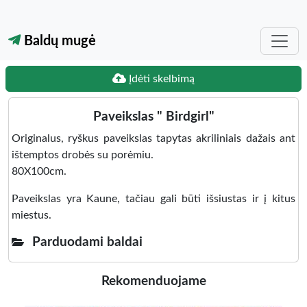
Baldų mugė
Įdėti skelbimą
Paveikslas " Birdgirl"
Originalus, ryškus paveikslas tapytas akriliniais dažais ant
ištemptos drobės su porėmiu.
80X100cm.
Paveikslas yra Kaune, tačiau gali būti išsiustas ir į kitus
miestus.
Parduodami baldai
Rekomenduojame