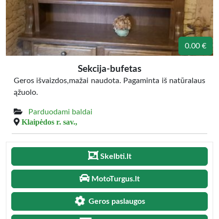
0.00 €
Sekcija-bufetas
Geros išvaizdos,mažai naudota. Pagaminta iš natūralaus
ąžuolo.
Parduodami baldai
Klaipėdos r. sav.,
Skelbti.lt
MotoTurgus.lt
Geros paslaugos