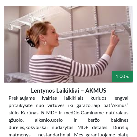
1.00 €
Lentynos Laikikliai – AKMUS
Prekiaujame ivairias laikikliais kuriuos lengvai
pritaikysite nuo virtuves iki garazo.Taip pat”Akmus”
siūlo Karūnas iš MDF ir medžio.Gaminame natūralaus
ąžuolo, alksnio,uosio ir beržo baldines
dureles,kokybiškai nudažytas MDF detales. Durelių
matmenys – nestandartiniai. Mes garantuojame platų