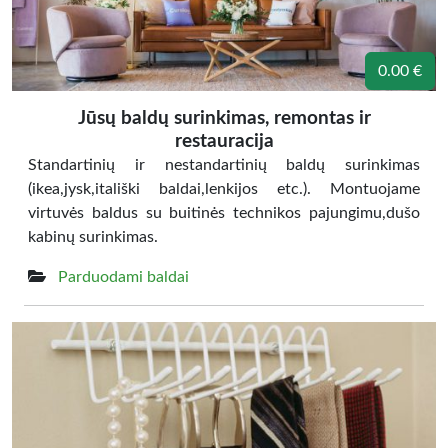
0.00 €
Jūsų baldų surinkimas, remontas ir
restauracija
Standartinių ir nestandartinių baldų surinkimas
(ikea,jysk,itališki baldai,lenkijos etc.). Montuojame
virtuvės baldus su buitinės technikos pajungimu,dušo
kabinų surinkimas.
Parduodami baldai