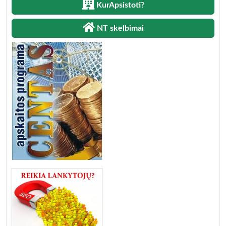
KurApsistoti?
NT skelbimai