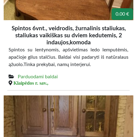
0.00 €
Spintos 6vnt., veidrodis, žurnalinis staliukas,
staliukas vaikiškas su dviem kedutemis, 2
indaujos,komoda
Spintos su lentynomis, apšvietimas ledo lemputėmis,
apačioje gilus stalčius. Baldai visi padaryti iš natūralaus
ąžuolo.Tinka prekybai, namų interjerui.
Parduodami baldai
Klaipėdos r. sav.,