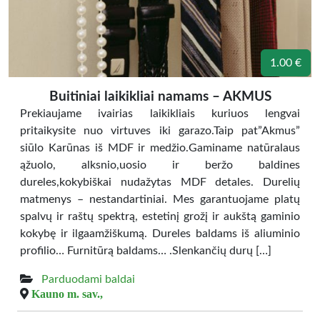
1.00 €
Buitiniai laikikliai namams – AKMUS
Prekiaujame ivairias laikikliais kuriuos lengvai
pritaikysite nuo virtuves iki garazo.Taip pat”Akmus”
siūlo Karūnas iš MDF ir medžio.Gaminame natūralaus
ąžuolo, alksnio,uosio ir beržo baldines
dureles,kokybiškai nudažytas MDF detales. Durelių
matmenys – nestandartiniai. Mes garantuojame platų
spalvų ir raštų spektrą, estetinį grožį ir aukštą gaminio
kokybę ir ilgaamžiškumą. Dureles baldams iš aliuminio
profilio… Furnitūrą baldams… .Slenkančių durų […]
Parduodami baldai
Kauno m. sav.,