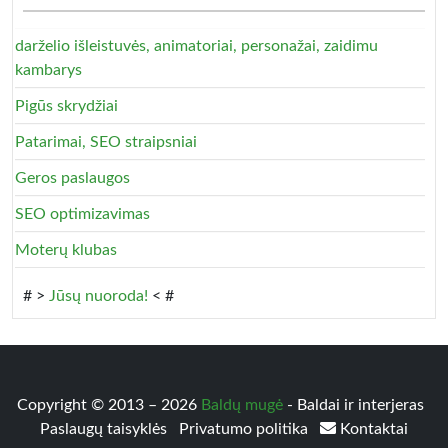
darželio išleistuvės, animatoriai, personažai, zaidimu
kambarys
Pigūs skrydžiai
Patarimai, SEO straipsniai
Geros paslaugos
SEO optimizavimas
Moterų klubas
# >
Jūsų nuoroda!
< #
Copyright © 2013 – 2026
Baldų mugė
- Baldai ir interjeras
Paslaugų taisyklės
Privatumo politika
Kontaktai