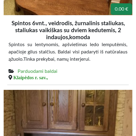
0.00 €
Spintos 6vnt., veidrodis, žurnalinis staliukas,
staliukas vaikiškas su dviem kedutemis, 2
indaujos,komoda
Spintos su lentynomis, apšvietimas ledo lemputėmis,
apačioje gilus stalčius. Baldai visi padaryti iš natūralaus
ąžuolo.Tinka prekybai, namų interjerui.
Parduodami baldai
Klaipėdos r. sav.,