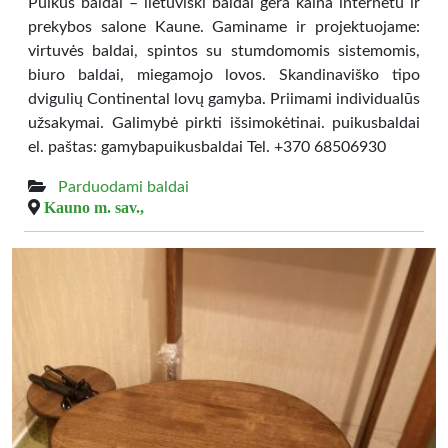
Puikūs baldai – lietuviški baldai gera kaina internetu ir
prekybos salone Kaune. Gaminame ir projektuojame:
virtuvės baldai, spintos su stumdomomis sistemomis,
biuro baldai, miegamojo lovos. Skandinaviško tipo
dvigulių Continental lovų gamyba. Priimami individualūs
užsakymai. Galimybė pirkti išsimokėtinai. puikusbaldai
el. paštas: gamybapuikusbaldai Tel. +370 68506930
Parduodami baldai
Kauno m. sav.,