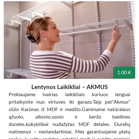
1.00 €
Lentynos Laikikliai – AKMUS
Prekiaujame ivairias laikikliais kuriuos lengvai
pritaikysite nuo virtuves iki garazo.Taip pat”Akmus”
siūlo Karūnas iš MDF ir medžio.Gaminame natūralaus
ąžuolo, alksnio,uosio ir beržo baldines
dureles,kokybiškai nudažytas MDF detales. Durelių
matmenys – nestandartiniai. Mes garantuojame platų