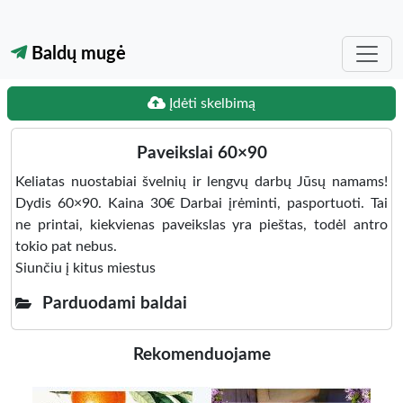
Baldų mugė
Įdėti skelbimą
Paveikslai 60×90
Keliatas nuostabiai švelnių ir lengvų darbų Jūsų namams!
Dydis 60×90. Kaina 30€ Darbai įrėminti, pasportuoti. Tai
ne printai, kiekvienas paveikslas yra pieštas, todėl antro
tokio pat nebus.
Siunčiu į kitus miestus
Parduodami baldai
Rekomenduojame