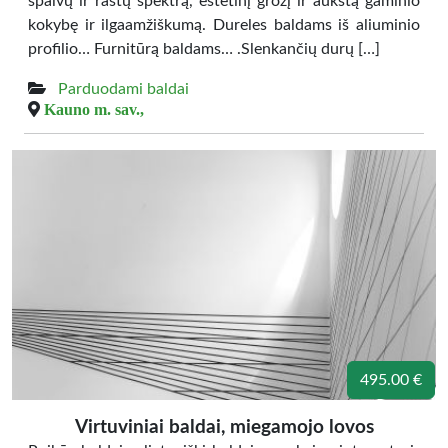
spalvų ir raštų spektrą, estetinį grožį ir aukštą gaminio
kokybę ir ilgaamžiškumą. Dureles baldams iš aliuminio
profilio… Furnitūrą baldams… .Slenkančių durų […]
Parduodami baldai
Kauno m. sav.,
495.00 €
Virtuviniai baldai, miegamojo lovos