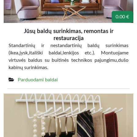
0.00 €
Jūsų baldų surinkimas, remontas ir
restauracija
Standartinių ir nestandartinių baldų surinkimas
(ikea,jysk,itališki baldai,lenkijos etc.). Montuojame
virtuvės baldus su buitinės technikos pajungimu,dušo
kabinų surinkimas.
Parduodami baldai