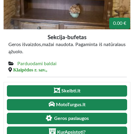
0.00 €
Sekcija-bufetas
Geros išvaizdos,mažai naudota. Pagaminta iš natūralaus
ąžuolo.
Parduodami baldai
Klaipėdos r. sav.,
Skelbti.lt
MotoTurgus.lt
Geros paslaugos
KurApsistoti?