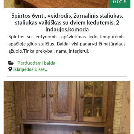
0.00 €
Spintos 6vnt., veidrodis, žurnalinis staliukas,
staliukas vaikiškas su dviem kedutemis, 2
indaujos,komoda
Spintos su lentynomis, apšvietimas ledo lemputėmis,
apačioje gilus stalčius. Baldai visi padaryti iš natūralaus
ąžuolo.Tinka prekybai, namų interjerui.
Parduodami baldai
Klaipėdos r. sav.,