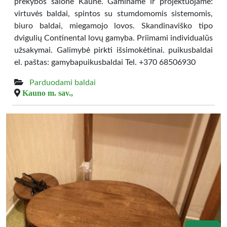
prekybos salone Kaune. Gaminame ir projektuojame:
virtuvės baldai, spintos su stumdomomis sistemomis,
biuro baldai, miegamojo lovos. Skandinaviško tipo
dvigulių Continental lovų gamyba. Priimami individualūs
užsakymai. Galimybė pirkti išsimokėtinai. puikusbaldai
el. paštas: gamybapuikusbaldai Tel. +370 68506930
Parduodami baldai
Kauno m. sav.,