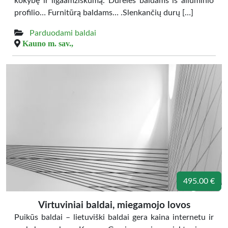
kokybę ir ilgaamžiškumą. Dureles baldams iš aliuminio
profilio… Furnitūrą baldams… .Slenkančių durų […]
Parduodami baldai
Kauno m. sav.,
495.00 €
Virtuviniai baldai, miegamojo lovos
Puikūs baldai – lietuviški baldai gera kaina internetu ir