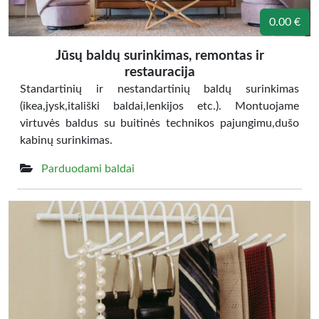
0.00 €
Jūsų baldų surinkimas, remontas ir
restauracija
Standartinių ir nestandartinių baldų surinkimas
(ikea,jysk,itališki baldai,lenkijos etc.). Montuojame
virtuvės baldus su buitinės technikos pajungimu,dušo
kabinų surinkimas.
Parduodami baldai