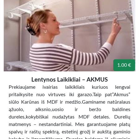
1.00 €
Lentynos Laikikliai – AKMUS
Prekiaujame ivairias laikikliais kuriuos lengvai
pritaikysite nuo virtuves iki garazo.Taip pat”Akmus”
siūlo Karūnas iš MDF ir medžio.Gaminame natūralaus
ąžuolo, alksnio,uosio ir beržo baldines
dureles,kokybiškai nudažytas MDF detales. Durelių
matmenys – nestandartiniai. Mes garantuojame platų
spalvų ir raštų spektrą, estetinį grožį ir aukštą gaminio