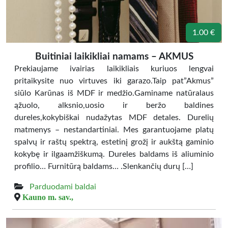
1.00 €
Buitiniai laikikliai namams – AKMUS
Prekiaujame ivairias laikikliais kuriuos lengvai
pritaikysite nuo virtuves iki garazo.Taip pat”Akmus”
siūlo Karūnas iš MDF ir medžio.Gaminame natūralaus
ąžuolo, alksnio,uosio ir beržo baldines
dureles,kokybiškai nudažytas MDF detales. Durelių
matmenys – nestandartiniai. Mes garantuojame platų
spalvų ir raštų spektrą, estetinį grožį ir aukštą gaminio
kokybę ir ilgaamžiškumą. Dureles baldams iš aliuminio
profilio… Furnitūrą baldams… .Slenkančių durų […]
Parduodami baldai
Kauno m. sav.,