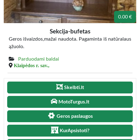
0.00 €
Sekcija-bufetas
Geros išvaizdos,mažai naudota. Pagaminta iš natūralaus
ąžuolo.
Parduodami baldai
Klaipėdos r. sav.,
Skelbti.lt
MotoTurgus.lt
Geros paslaugos
KurApsistoti?