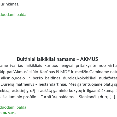
surinkimas.
duodami baldai
Buitiniai laikikliai namams – AKMUS
jame ivairias laikikliais kuriuos lengvai pritaikysite nuo virtu
Taip pat”Akmus” siūlo Karūnas iš MDF ir medžio.Gaminame nat
 alksnio,uosio ir beržo baldines dureles,kokybiškai nudažy
. Durelių matmenys – nestandartiniai. Mes garantuojame platų sp
ektrą, estetinį grožį ir aukštą gaminio kokybę ir ilgaamžiškumą. 
 iš aliuminio profilio… Furnitūrą baldams… .Slenkančių durų […]
duodami baldai
 m. sav.,