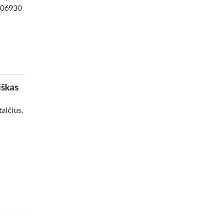
8506930
iškas
alčius.