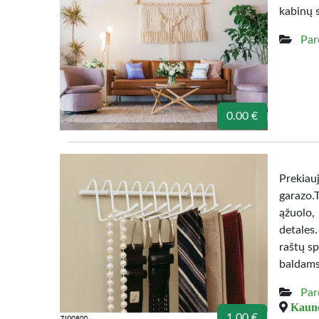
kabinų 
Par
0.00 €
Prekiau
garazo.
ąžuolo,
detales
raštų sp
baldams
Par
Kauno
1.00 €