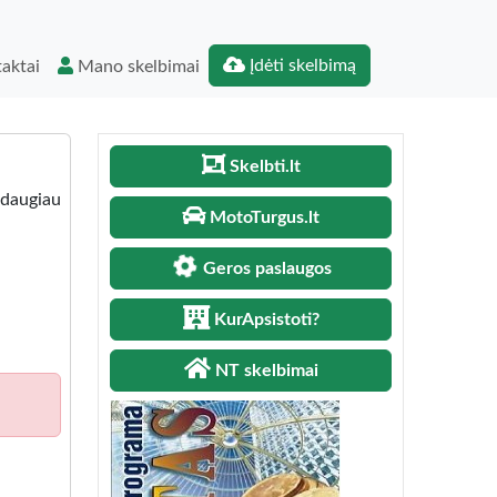
Įdėti skelbimą
aktai
Mano skelbimai
Skelbti.lt
r daugiau
MotoTurgus.lt
Geros paslaugos
KurApsistoti?
NT skelbimai