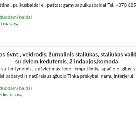
ėtinai. puikusbaldai el. paštas: gamybapuikusbaldai Tel. +370 6
duodami baldai
 m. sav.,
os 6vnt., veidrodis, žurnalinis staliukas, staliukas vaik
su dviem kedutemis, 2 indaujos,komoda
 su lentynomis, apšvietimas ledo lemputėmis, apačioje gilus st
isi padaryti iš natūralaus ąžuolo.Tinka prekybai, namų interjerui.
duodami baldai
dos r. sav.,