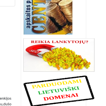
lenkijos
mu,dušo