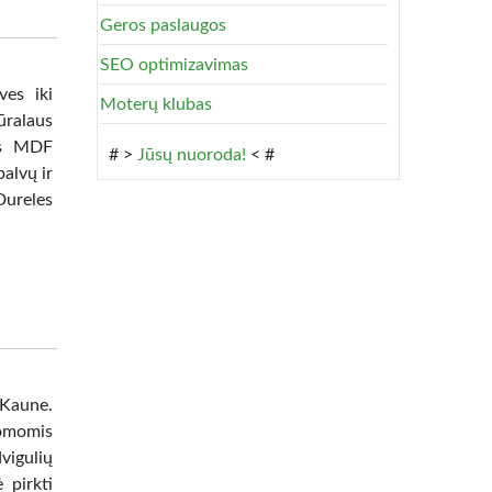
Geros paslaugos
SEO optimizavimas
ves iki
Moterų klubas
ūralaus
tas MDF
# >
Jūsų nuoroda!
< #
alvų ir
Dureles
 Kaune.
omomis
vigulių
 pirkti