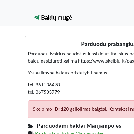
Baldų mugė
Parduodu prabangius k
Parduodu ivairius naudotus klasikinius Italiskus ba
baldu pasiziureti galima https://www.skelbiu.lt/p
Yra galimybe baldus pristatyti i namus.
tel. 861136478
tel. 867533779
Skelbimo
ID: 120
galiojimas baigėsi. Kontaktai n
Parduodami baldai Marijampolės
Parduodami baldai Marijampolės