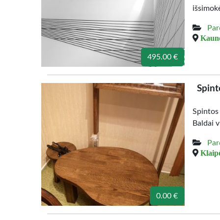
išsimok
Par
Kauno
495.00 €
Spint
Spintos
Baldai v
Par
Klaipė
0.00 €