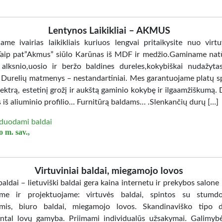
Lentynos Laikikliai – AKMUS
jame ivairias laikikliais kuriuos lengvai pritaikysite nuo virtu
Taip pat”Akmus” siūlo Karūnas iš MDF ir medžio.Gaminame nat
 alksnio,uosio ir beržo baldines dureles,kokybiškai nudažy
. Durelių matmenys – nestandartiniai. Mes garantuojame platų sp
ektrą, estetinį grožį ir aukštą gaminio kokybę ir ilgaamžiškumą. 
 iš aliuminio profilio… Furnitūrą baldams… .Slenkančių durų […]
duodami baldai
 m. sav.,
Virtuviniai baldai, miegamojo lovos
aldai – lietuviški baldai gera kaina internetu ir prekybos salone
me ir projektuojame: virtuvės baldai, spintos su stumd
mis, biuro baldai, miegamojo lovos. Skandinaviško tipo d
ntal lovų gamyba. Priimami individualūs užsakymai. Galimybė