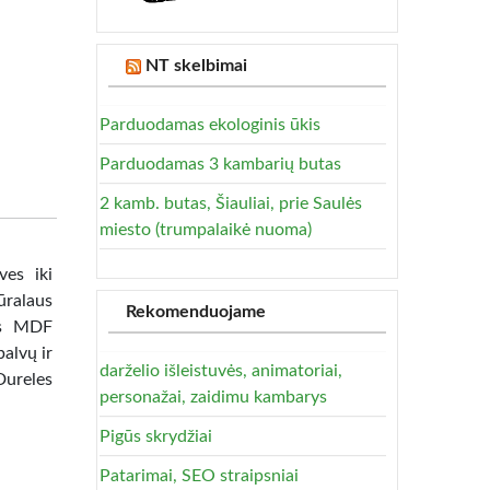
NT skelbimai
Parduodamas ekologinis ūkis
Parduodamas 3 kambarių butas
2 kamb. butas, Šiauliai, prie Saulės
miesto (trumpalaikė nuoma)
ves iki
ūralaus
Rekomenduojame
tas MDF
alvų ir
darželio išleistuvės, animatoriai,
Dureles
personažai, zaidimu kambarys
Pigūs skrydžiai
Patarimai, SEO straipsniai