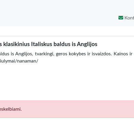
Kont
lasikinius Italiskus baldus is Anglijos
ldus is Anglijos, tvarkingi, geros kokybes ir isvaizdos. Kainos i
asiulymai/nanaman/
eskelbiami.