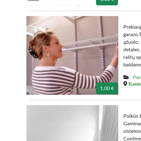
Prekiau
garazo.
ąžuolo,
detales
raštų sp
baldams
Par
Kauno
1.00 €
Puikūs b
Gamina
sistemo
Contine