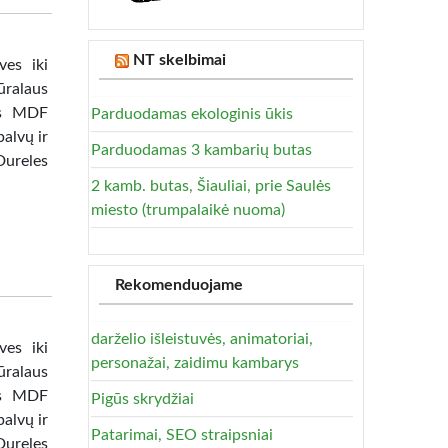
NT skelbimai
ves iki
ūralaus
tas MDF
Parduodamas ekologinis ūkis
alvų ir
Parduodamas 3 kambarių butas
Dureles
2 kamb. butas, Šiauliai, prie Saulės
miesto (trumpalaikė nuoma)
Rekomenduojame
darželio išleistuvės, animatoriai,
ves iki
personažai, zaidimu kambarys
ūralaus
tas MDF
Pigūs skrydžiai
alvų ir
Patarimai, SEO straipsniai
Dureles