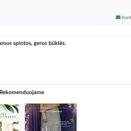
Kont
mos spintos, geros būklės.
Rekomenduojame