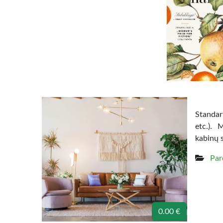
Standart
etc.). 
kabinų 
Par
0.00 €