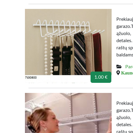
Prekiau
garazo.
ąžuolo,
detales
raštų sp
baldams
Par
Kauno
1.00 €
Prekiau
garazo.
ąžuolo,
detales
raštų sp