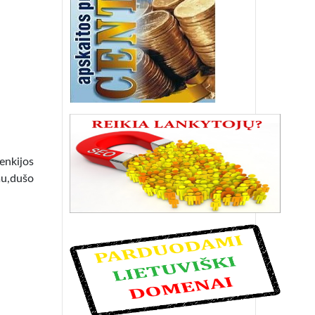
lenkijos
mu,dušo