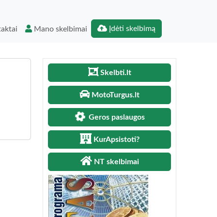
Įdėti skelbimą
aktai
Mano skelbimai
Skelbti.lt
MotoTurgus.lt
Geros paslaugos
KurApsistoti?
NT skelbimai