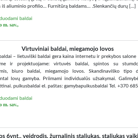
 iš aliuminio profilio… Furnitūrą baldams… .Slenkančių durų […]
duodami baldai
 m. sav.,
Virtuviniai baldai, miegamojo lovos
aldai – lietuviški baldai gera kaina internetu ir prekybos salone
me ir projektuojame: virtuvės baldai, spintos su stumd
mis, biuro baldai, miegamojo lovos. Skandinaviško tipo d
ntal lovų gamyba. Priimami individualūs užsakymai. Galimybė
ėtinai. puikusbaldai el. paštas: gamybapuikusbaldai Tel. +370 6
duodami baldai
 m. sav.,
os 6vnt., veidrodis, žurnalinis staliukas, staliukas vaik