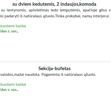
su dviem kedutemis, 2 indaujos,komoda
 su lentynomis, apšvietimas ledo lemputėmis, apačioje gilus st
isi padaryti iš natūralaus ąžuolo.Tinka prekybai, namų interjerui.
duodami baldai
dos r. sav.,
Sekcija-bufetas
švaizdos,mažai naudota. Pagaminta iš natūralaus ąžuolo.
duodami baldai
dos r. sav.,