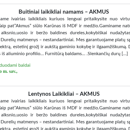
Buitiniai laikikliai namams – AKMUS
jame ivairias laikikliais kuriuos lengvai pritaikysite nuo virtu
Taip pat”Akmus” siūlo Karūnas iš MDF ir medžio.Gaminame nat
 alksnio,uosio ir beržo baldines dureles,kokybiškai nudažy
. Durelių matmenys – nestandartiniai. Mes garantuojame platų sp
ektrą, estetinį grožį ir aukštą gaminio kokybę ir ilgaamžiškumą. 
 iš aliuminio profilio… Furnitūrą baldams… .Slenkančių durų […]
duodami baldai
 m. sav.,
Lentynos Laikikliai – AKMUS
jame ivairias laikikliais kuriuos lengvai pritaikysite nuo virtu
Taip pat”Akmus” siūlo Karūnas iš MDF ir medžio.Gaminame nat
 alksnio,uosio ir beržo baldines dureles,kokybiškai nudažy
. Durelių matmenys – nestandartiniai. Mes garantuojame platų sp
ektrą, estetinį grožį ir aukštą gaminio kokybę ir ilgaamžiškumą. 