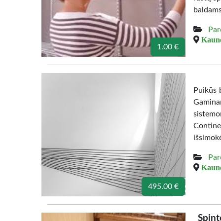
baldams
Par
Kauno
1.00 €
Puikūs b
Gamina
sistemo
Contine
išsimok
Par
Kauno
495.00 €
Spint