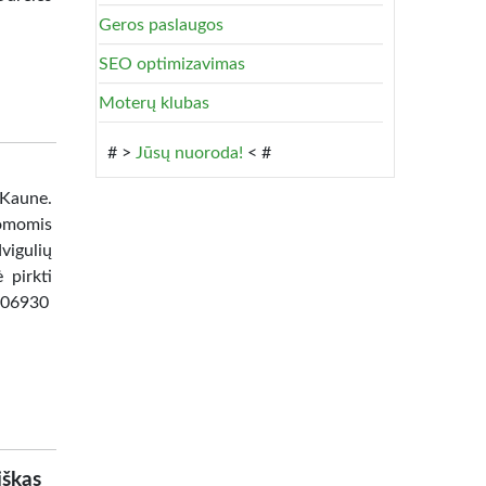
Geros paslaugos
SEO optimizavimas
Moterų klubas
# >
Jūsų nuoroda!
< #
 Kaune.
omomis
vigulių
 pirkti
8506930
iškas