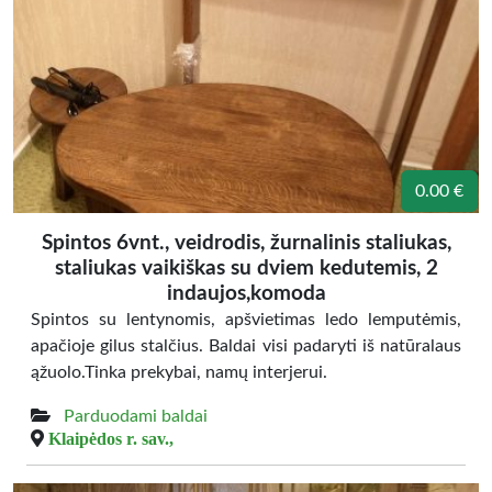
0.00 €
Spintos 6vnt., veidrodis, žurnalinis staliukas,
staliukas vaikiškas su dviem kedutemis, 2
indaujos,komoda
Spintos su lentynomis, apšvietimas ledo lemputėmis,
apačioje gilus stalčius. Baldai visi padaryti iš natūralaus
ąžuolo.Tinka prekybai, namų interjerui.
Parduodami baldai
Klaipėdos r. sav.,