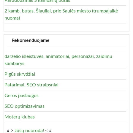
Parduodamas 3 kambarių butas
2 kamb. butas, Šiauliai, prie Saulės miesto (trumpalaikė
nuoma)
Rekomenduojame
darželio išleistuvės, animatoriai, personažai, zaidimu
kambarys
Pigūs skrydžiai
Patarimai, SEO straipsniai
Geros paslaugos
SEO optimizavimas
Moterų klubas
# >
Jūsų nuoroda!
< #