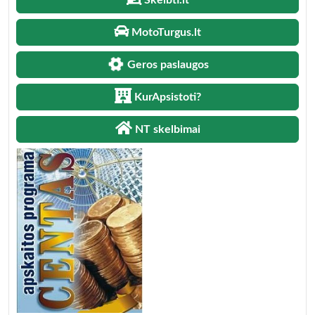
Skelbti.lt
MotoTurgus.lt
Geros paslaugos
KurApsistoti?
NT skelbimai