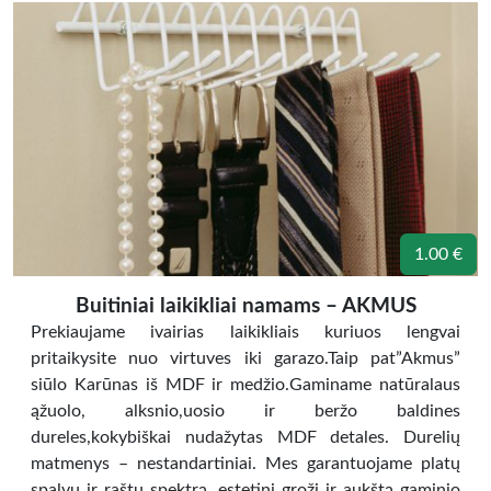
1.00 €
Buitiniai laikikliai namams – AKMUS
Prekiaujame ivairias laikikliais kuriuos lengvai
pritaikysite nuo virtuves iki garazo.Taip pat”Akmus”
siūlo Karūnas iš MDF ir medžio.Gaminame natūralaus
ąžuolo, alksnio,uosio ir beržo baldines
dureles,kokybiškai nudažytas MDF detales. Durelių
matmenys – nestandartiniai. Mes garantuojame platų
spalvų ir raštų spektrą, estetinį grožį ir aukštą gaminio