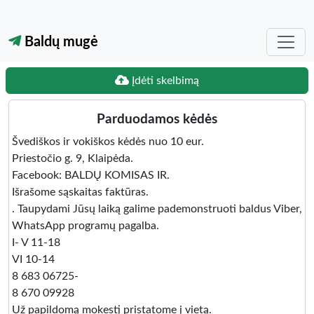
Baldų mugė
Įdėti skelbimą
Parduodamos kėdės
Švediškos ir vokiškos kėdės nuo 10 eur.
Priestočio g. 9, Klaipėda.
Facebook: BALDŲ KOMISAS IR.
Išrašome sąskaitas faktūras.
. Taupydami Jūsų laiką galime pademonstruoti baldus Viber,
WhatsApp programų pagalba.
I- V 11-18
VI 10-14
8 683 06725-
8 670 09928
Už papildomą mokestį pristatome į vietą.