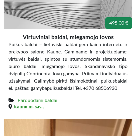
495.00 €
Virtuviniai baldai, miegamojo lovos
Puikūs baldai – lietuviški baldai gera kaina internetu ir
prekybos salone Kaune. Gaminame ir projektuojame:
virtuvės baldai, spintos su stumdomomis sistemomis,
biuro baldai, miegamojo lovos. Skandinaviško tipo
dvigulių Continental lovų gamyba. Priimami individualūs
užsakymai. Galimybė pirkti išsimokėtinai. puikusbaldai
el. paštas: gamybapuikusbaldai Tel. +370 68506930
Parduodami baldai
Kauno m. sav.,