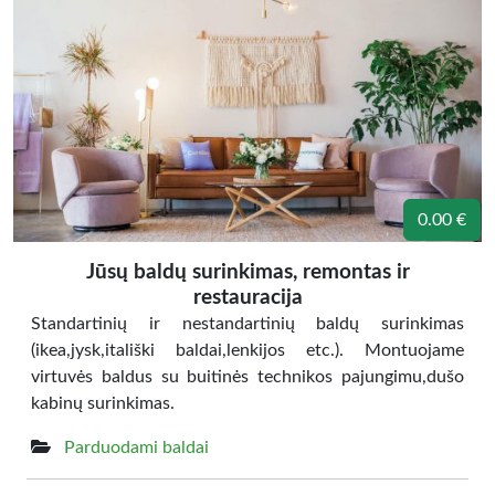
0.00 €
Jūsų baldų surinkimas, remontas ir
restauracija
Standartinių ir nestandartinių baldų surinkimas
(ikea,jysk,itališki baldai,lenkijos etc.). Montuojame
virtuvės baldus su buitinės technikos pajungimu,dušo
kabinų surinkimas.
Parduodami baldai