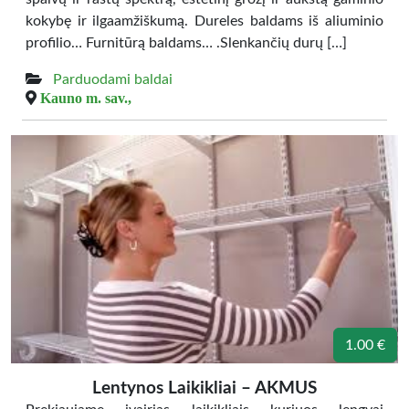
kokybę ir ilgaamžiškumą. Dureles baldams iš aliuminio
profilio… Furnitūrą baldams… .Slenkančių durų […]
Parduodami baldai
Kauno m. sav.,
1.00 €
Lentynos Laikikliai – AKMUS