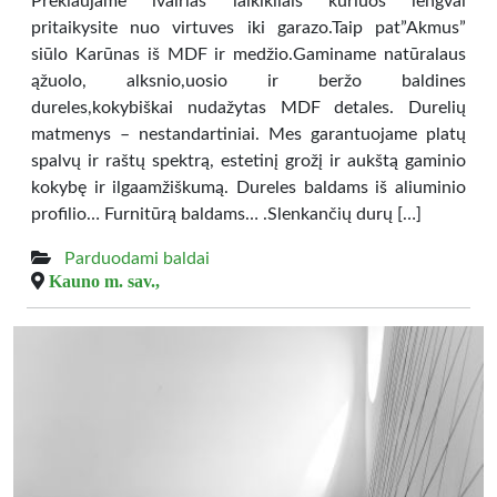
Prekiaujame ivairias laikikliais kuriuos lengvai
pritaikysite nuo virtuves iki garazo.Taip pat”Akmus”
siūlo Karūnas iš MDF ir medžio.Gaminame natūralaus
ąžuolo, alksnio,uosio ir beržo baldines
dureles,kokybiškai nudažytas MDF detales. Durelių
matmenys – nestandartiniai. Mes garantuojame platų
spalvų ir raštų spektrą, estetinį grožį ir aukštą gaminio
kokybę ir ilgaamžiškumą. Dureles baldams iš aliuminio
profilio… Furnitūrą baldams… .Slenkančių durų […]
Parduodami baldai
Kauno m. sav.,