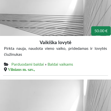
50.00 €
Vaikiška lovytė
Pirkta nauja, naudota vieno vaiko, pridedamas ir lovytès
čiužinukas
Parduodami baldai
»
Baldai vaikams
Vilniaus m. sav.,