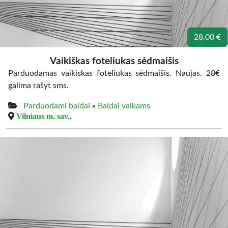
28.00 €
Vaikiškas foteliukas sėdmaišis
Parduodamas vaikiskas foteliukas sėdmaišis. Naujas. 28€
galima rašyt sms.
Parduodami baldai
»
Baldai vaikams
Vilniaus m. sav.,