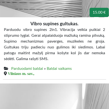
15.00 €
Vibro supines gultukas.
Parduodu vibro supines 2in1. Vibracija veikia puikiai 2
stiprumo lygiai. Gerai atpalaiduoja mažiuką ramina pilvuką.
Supimo mechanizmas paverges, muzikeles ne groja.
Gultukas triju padieciu nuo gulimos iki siedimos. Labai
patogu maitint mažylį pirma košyte kol jis dar nemoka
sėdėti. Galima rašyti SMS.
Parduodami baldai
»
Baldai vaikams
Vilniaus m. sav.,