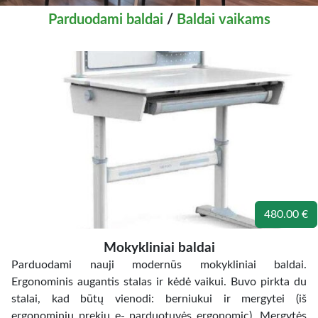
Parduodami baldai
/
Baldai vaikams
480.00 €
Mokykliniai baldai
Parduodami nauji modernūs mokykliniai baldai.
Ergonominis augantis stalas ir kėdė vaikui. Buvo pirkta du
stalai, kad būtų vienodi: berniukui ir mergytei (iš
ergonominių prekių e- parduotuvės ergonomic). Mergytės