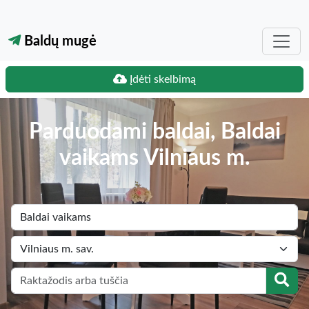
Baldų mugė
Įdėti skelbimą
Parduodami baldai, Baldai
vaikams Vilniaus m.