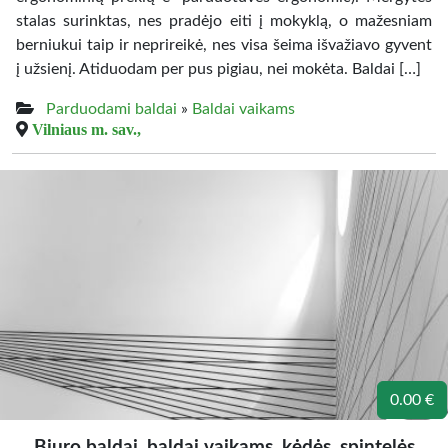
stalas surinktas, nes pradėjo eiti į mokyklą, o mažesniam
berniukui taip ir neprireikė, nes visa šeima išvažiavo gyvent
į užsienį. Atiduodam per pus pigiau, nei mokėta. Baldai […]
Parduodami baldai
»
Baldai vaikams
Vilniaus m. sav.,
0.00 €
Biuro baldai, baldai vaikams, kėdės, spintelės