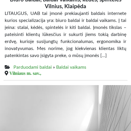
Vilnius, Klaipėda
LITAUGUS, UAB tai įmonė prekiaujanti baldais internete
kurios specializacija yra: biuro baldai ir baldai vaikams. Į tai
įeina: stalai, kėdės, spintelės ir kiti baldai. Įmonės tikslas –
pateisinti klientų lūkesčius ir sukurti jiems tokią darbinę
erdvę, kurioje susijungtų funkcionalumas, ergonomika ir
inovatyvumas. Mes norime, jog kiekvienas klientas liktų
patenkintas savo įsigyta preke, o mūsų įmonės […]
Parduodami baldai
»
Baldai vaikams
Vilniaus m. sav.,