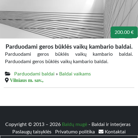
200.00 €
Parduodami geros būklės vaikų kambario baldai.
Parduodami geros būklės vaikų kambario baldai.
Parduodami geros būklės vaikų kambario baldai.
Parduodami baldai
»
Baldai vaikams
Vilniaus m. sav.,
Copyright © 2013 – 2026
Baldų mugė
- Baldai ir interjeras
Paslaugų taisyklės
Privatumo politika
Kontaktai