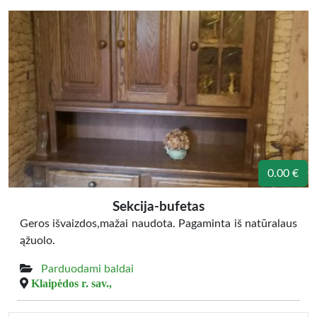
0.00 €
Sekcija-bufetas
Geros išvaizdos,mažai naudota. Pagaminta iš natūralaus
ąžuolo.
Parduodami baldai
Klaipėdos r. sav.,