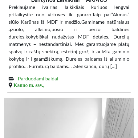
Lentynos Laikikliai – AKMUS
Prekiaujame ivairias laikikliais kuriuos lengvai
pritaikysite nuo virtuves iki garazo.Taip pat”Akmus”
siūlo Karūnas iš MDF ir medžio.Gaminame natūralaus
ąžuolo, alksnio,uosio ir beržo baldines
dureles,kokybiškai nudažytas MDF detales. Durelių
matmenys – nestandartiniai. Mes garantuojame platų
spalvų ir raštų spektrą, estetinį grožį ir aukštą gaminio
kokybę ir ilgaamžiškumą. Dureles baldams iš aliuminio
profilio… Furnitūrą baldams… .Slenkančių durų […]
Parduodami baldai
Kauno m. sav.,