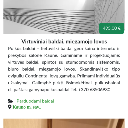
495.00 €
Virtuviniai baldai, miegamojo lovos
Puikūs baldai – lietuviški baldai gera kaina internetu ir
prekybos salone Kaune. Gaminame ir projektuojame:
virtuvės baldai, spintos su stumdomomis sistemomis,
biuro baldai, miegamojo lovos. Skandinaviško tipo
dvigulių Continental lovų gamyba. Priimami individualūs
užsakymai. Galimybė pirkti išsimokėtinai. puikusbaldai
el. paštas: gamybapuikusbaldai Tel. +370 68506930
Parduodami baldai
Kauno m. sav.,