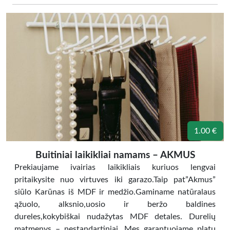
1.00 €
Buitiniai laikikliai namams – AKMUS
Prekiaujame ivairias laikikliais kuriuos lengvai
pritaikysite nuo virtuves iki garazo.Taip pat”Akmus”
siūlo Karūnas iš MDF ir medžio.Gaminame natūralaus
ąžuolo, alksnio,uosio ir beržo baldines
dureles,kokybiškai nudažytas MDF detales. Durelių
matmenys – nestandartiniai. Mes garantuojame platų