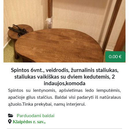
0.00 €
Spintos 6vnt., veidrodis, žurnalinis staliukas,
staliukas vaikiškas su dviem kedutemis, 2
indaujos,komoda
Spintos su lentynomis, apšvietimas ledo lemputėmis,
apačioje gilus stalčius. Baldai visi padaryti iš natūralaus
ąžuolo.Tinka prekybai, namų interjerui.
Parduodami baldai
Klaipėdos r. sav.,