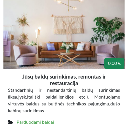
0.00 €
Jūsų baldų surinkimas, remontas ir
restauracija
Standartinių ir nestandartinių baldų surinkimas
(ikea,jysk,itališki baldai,lenkijos etc.). Montuojame
virtuvės baldus su buitinės technikos pajungimu,dušo
kabinų surinkimas.
Parduodami baldai