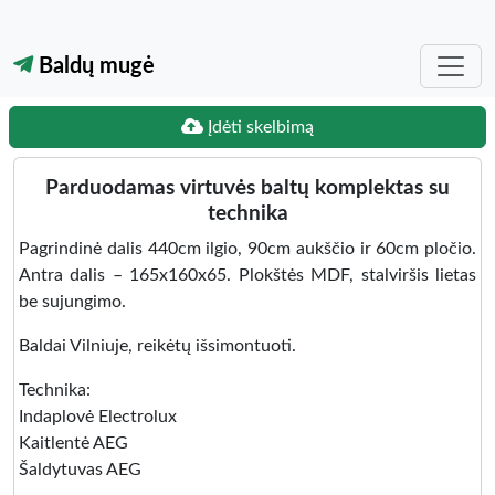
Baldų mugė
Įdėti skelbimą
Parduodamas virtuvės baltų komplektas su
technika
Pagrindinė dalis 440cm ilgio, 90cm aukščio ir 60cm pločio.
Antra dalis – 165x160x65. Plokštės MDF, stalviršis lietas
be sujungimo.
Baldai Vilniuje, reikėtų išsimontuoti.
Technika:
Indaplovė Electrolux
Kaitlentė AEG
Šaldytuvas AEG