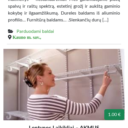
spalvų ir raštų spektrą, estetinį grožį ir aukštą gaminio
kokybę ir ilgaamžiškumą. Dureles baldams iš aliuminio
profilio… Furnitūrą baldams… .Slenkančių durų […]
Parduodami baldai
Kauno m. sav.,
1.00 €