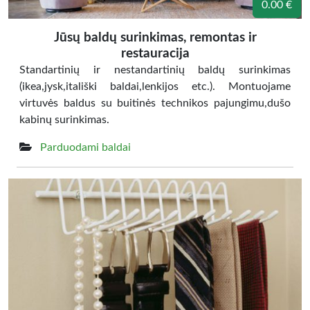
0.00 €
Jūsų baldų surinkimas, remontas ir
restauracija
Standartinių ir nestandartinių baldų surinkimas
(ikea,jysk,itališki baldai,lenkijos etc.). Montuojame
virtuvės baldus su buitinės technikos pajungimu,dušo
kabinų surinkimas.
Parduodami baldai