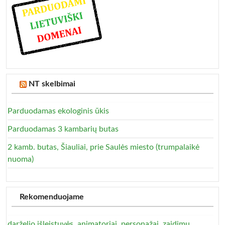
NT skelbimai
Parduodamas ekologinis ūkis
Parduodamas 3 kambarių butas
2 kamb. butas, Šiauliai, prie Saulės miesto (trumpalaikė
nuoma)
Rekomenduojame
darželio išleistuvės, animatoriai, personažai, zaidimu