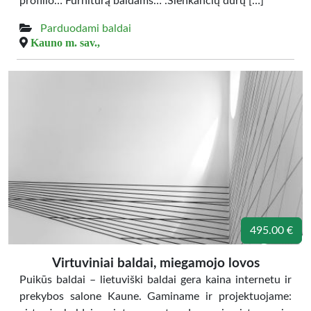
profilio… Furnitūrą baldams… .Slenkančių durų […]
Parduodami baldai
Kauno m. sav.,
495.00 €
Virtuviniai baldai, miegamojo lovos
Puikūs baldai – lietuviški baldai gera kaina internetu ir
prekybos salone Kaune. Gaminame ir projektuojame: