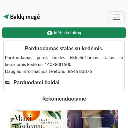
Baldų mugė
Įdėti skelbimą
Parduodamas stalas su kedėmis.
Parduodamas geros būkles išskleidżiamas stalas su
keturiomis kėdėmis.140×80(150).
Daugiau informacijos telefonu: 8646 83376
Parduodami baldai
Rekomenduojame