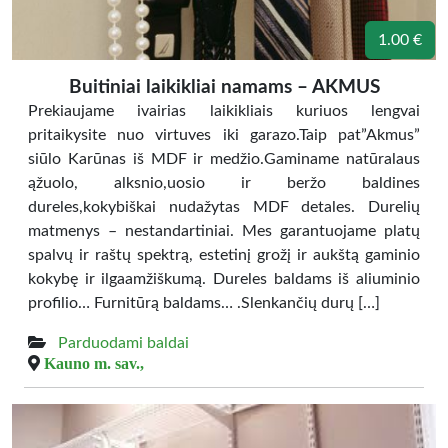
1.00 €
Buitiniai laikikliai namams – AKMUS
Prekiaujame ivairias laikikliais kuriuos lengvai
pritaikysite nuo virtuves iki garazo.Taip pat”Akmus”
siūlo Karūnas iš MDF ir medžio.Gaminame natūralaus
ąžuolo, alksnio,uosio ir beržo baldines
dureles,kokybiškai nudažytas MDF detales. Durelių
matmenys – nestandartiniai. Mes garantuojame platų
spalvų ir raštų spektrą, estetinį grožį ir aukštą gaminio
kokybę ir ilgaamžiškumą. Dureles baldams iš aliuminio
profilio… Furnitūrą baldams… .Slenkančių durų […]
Parduodami baldai
Kauno m. sav.,