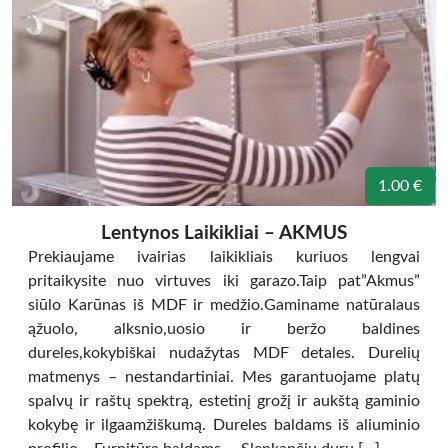
1.00 €
Lentynos Laikikliai – AKMUS
Prekiaujame ivairias laikikliais kuriuos lengvai
pritaikysite nuo virtuves iki garazo.Taip pat”Akmus”
siūlo Karūnas iš MDF ir medžio.Gaminame natūralaus
ąžuolo, alksnio,uosio ir beržo baldines
dureles,kokybiškai nudažytas MDF detales. Durelių
matmenys – nestandartiniai. Mes garantuojame platų
spalvų ir raštų spektrą, estetinį grožį ir aukštą gaminio
kokybę ir ilgaamžiškumą. Dureles baldams iš aliuminio