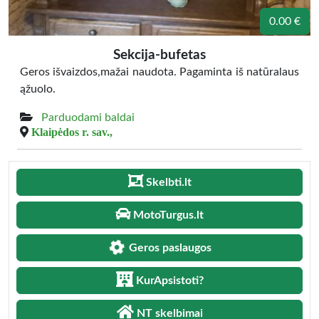
0.00 €
Sekcija-bufetas
Geros išvaizdos,mažai naudota. Pagaminta iš natūralaus
ąžuolo.
Parduodami baldai
Klaipėdos r. sav.,
Skelbti.lt
MotoTurgus.lt
Geros paslaugos
KurApsistoti?
NT skelbimai