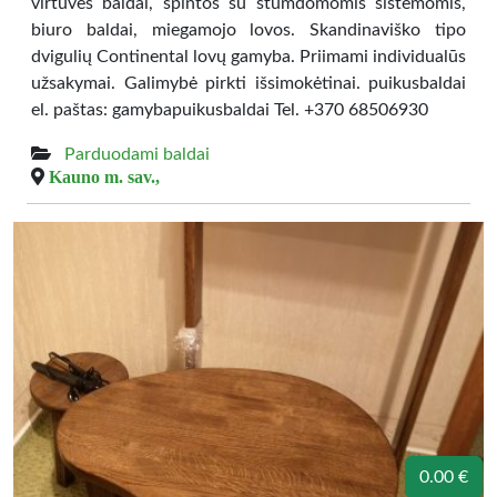
virtuvės baldai, spintos su stumdomomis sistemomis,
biuro baldai, miegamojo lovos. Skandinaviško tipo
dvigulių Continental lovų gamyba. Priimami individualūs
užsakymai. Galimybė pirkti išsimokėtinai. puikusbaldai
el. paštas: gamybapuikusbaldai Tel. +370 68506930
Parduodami baldai
Kauno m. sav.,
0.00 €