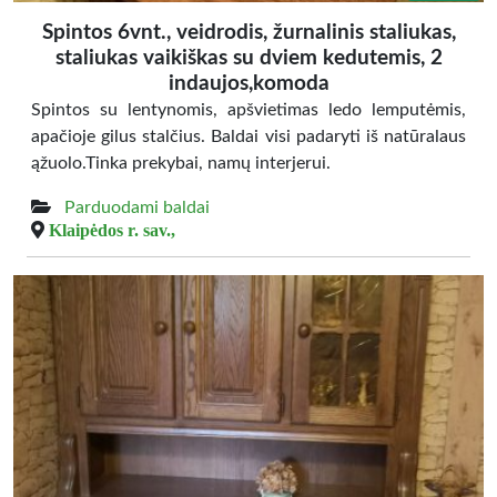
Spintos 6vnt., veidrodis, žurnalinis staliukas,
staliukas vaikiškas su dviem kedutemis, 2
indaujos,komoda
Spintos su lentynomis, apšvietimas ledo lemputėmis,
apačioje gilus stalčius. Baldai visi padaryti iš natūralaus
ąžuolo.Tinka prekybai, namų interjerui.
Parduodami baldai
Klaipėdos r. sav.,