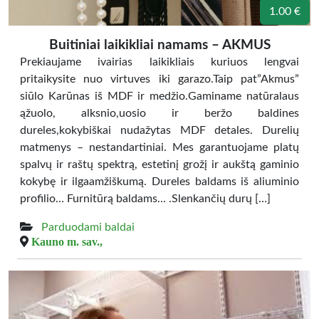
1.00 €
Buitiniai laikikliai namams – AKMUS
Prekiaujame ivairias laikikliais kuriuos lengvai
pritaikysite nuo virtuves iki garazo.Taip pat”Akmus”
siūlo Karūnas iš MDF ir medžio.Gaminame natūralaus
ąžuolo, alksnio,uosio ir beržo baldines
dureles,kokybiškai nudažytas MDF detales. Durelių
matmenys – nestandartiniai. Mes garantuojame platų
spalvų ir raštų spektrą, estetinį grožį ir aukštą gaminio
kokybę ir ilgaamžiškumą. Dureles baldams iš aliuminio
profilio… Furnitūrą baldams… .Slenkančių durų […]
Parduodami baldai
Kauno m. sav.,