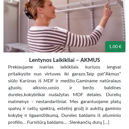
1.00 €
Lentynos Laikikliai – AKMUS
Prekiaujame ivairias laikikliais kuriuos lengvai
pritaikysite nuo virtuves iki garazo.Taip pat”Akmus”
siūlo Karūnas iš MDF ir medžio.Gaminame natūralaus
ąžuolo, alksnio,uosio ir beržo baldines
dureles,kokybiškai nudažytas MDF detales. Durelių
matmenys – nestandartiniai. Mes garantuojame platų
spalvų ir raštų spektrą, estetinį grožį ir aukštą gaminio
kokybę ir ilgaamžiškumą. Dureles baldams iš aliuminio
profilio… Furnitūrą baldams… .Slenkančių durų […]