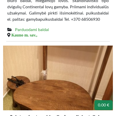
biuro baldai, miegamojo lovos. Skandinaviško tipo
dvigulių Continental lovų gamyba. Priimami individualūs
užsakymai. Galimybė pirkti išsimokėtinai. puikusbaldai
el. paštas: gamybapuikusbaldai Tel. +370 68506930
Parduodami baldai
Kauno m. sav.,
0.00 €