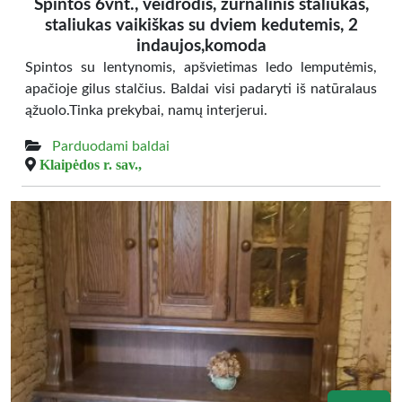
Spintos 6vnt., veidrodis, žurnalinis staliukas,
staliukas vaikiškas su dviem kedutemis, 2
indaujos,komoda
Spintos su lentynomis, apšvietimas ledo lemputėmis,
apačioje gilus stalčius. Baldai visi padaryti iš natūralaus
ąžuolo.Tinka prekybai, namų interjerui.
Parduodami baldai
Klaipėdos r. sav.,