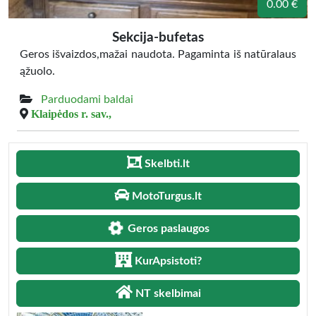
0.00 €
Sekcija-bufetas
Geros išvaizdos,mažai naudota. Pagaminta iš natūralaus
ąžuolo.
Parduodami baldai
Klaipėdos r. sav.,
Skelbti.lt
MotoTurgus.lt
Geros paslaugos
KurApsistoti?
NT skelbimai