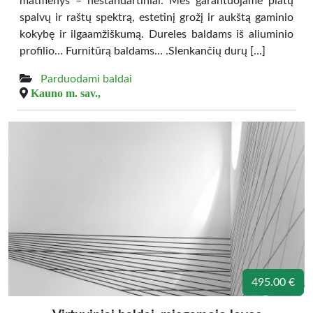
matmenys – nestandartiniai. Mes garantuojame platų
spalvų ir raštų spektrą, estetinį grožį ir aukštą gaminio
kokybę ir ilgaamžiškumą. Dureles baldams iš aliuminio
profilio… Furnitūrą baldams… .Slenkančių durų […]
Parduodami baldai
Kauno m. sav.,
495.00 €