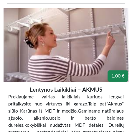
1.00 €
Lentynos Laikikliai – AKMUS
Prekiaujame ivairias laikikliais kuriuos lengvai
pritaikysite nuo virtuves iki garazo.Taip pat”Akmus”
siūlo Karūnas iš MDF ir medžio.Gaminame natūralaus
ąžuolo, alksnio,uosio ir beržo baldines
dureles,kokybiškai nudažytas MDF detales. Durelių