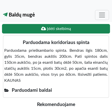
Baldų mugė
Įdėti skelbimą
Parduodama koridoriaus spinta
Parduodama prieškambario spinta. Bendras ilgis 180cm,
gylis 35cm, bendras aukštis 200cm. Pati spintos dalis
150cm aukščio, po ja esanti batų dėžė 50cm, šalia einančių
stalčių aukštis 15cm, plotis 30cm2, po apačia esanti batų
dėžė 50cm aukščio, visos trys po 60cm. Išsivežti patiems.
KAUNAS
Parduodami baldai
Rekomenduojame