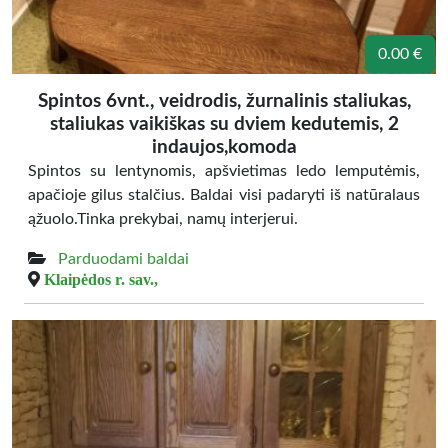
0.00 €
Spintos 6vnt., veidrodis, žurnalinis staliukas,
staliukas vaikiškas su dviem kedutemis, 2
indaujos,komoda
Spintos su lentynomis, apšvietimas ledo lemputėmis,
apačioje gilus stalčius. Baldai visi padaryti iš natūralaus
ąžuolo.Tinka prekybai, namų interjerui.
Parduodami baldai
Klaipėdos r. sav.,