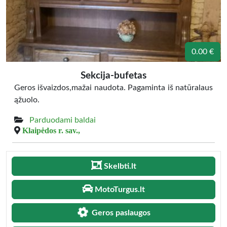
0.00 €
Sekcija-bufetas
Geros išvaizdos,mažai naudota. Pagaminta iš natūralaus
ąžuolo.
Parduodami baldai
Klaipėdos r. sav.,
Skelbti.lt
MotoTurgus.lt
Geros paslaugos