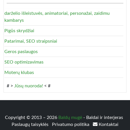
darželio išleistuvės, animatoriai, personažai, zaidimu
kambarys
Pigūs skrydžiai
Patarimai, SEO straipsniai
Geros paslaugos
SEO optimizavimas
Moterų klubas
# >
Jūsų nuoroda!
< #
Copyright © 2013 – 2026
Baldų mugė
- Baldai ir interjeras
Paslaugų taisyklės
Privatumo politika
Kontaktai