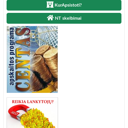
KurApsistoti?
NT skelbimai