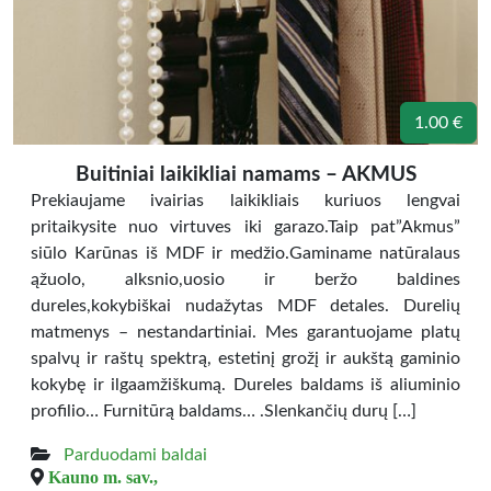
1.00 €
Buitiniai laikikliai namams – AKMUS
Prekiaujame ivairias laikikliais kuriuos lengvai
pritaikysite nuo virtuves iki garazo.Taip pat”Akmus”
siūlo Karūnas iš MDF ir medžio.Gaminame natūralaus
ąžuolo, alksnio,uosio ir beržo baldines
dureles,kokybiškai nudažytas MDF detales. Durelių
matmenys – nestandartiniai. Mes garantuojame platų
spalvų ir raštų spektrą, estetinį grožį ir aukštą gaminio
kokybę ir ilgaamžiškumą. Dureles baldams iš aliuminio
profilio… Furnitūrą baldams… .Slenkančių durų […]
Parduodami baldai
Kauno m. sav.,