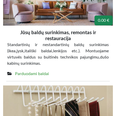
0.00 €
Jūsų baldų surinkimas, remontas ir
restauracija
Standartinių ir nestandartinių baldų surinkimas
(ikea,jysk,itališki baldai,lenkijos etc.). Montuojame
virtuvės baldus su buitinės technikos pajungimu,dušo
kabinų surinkimas.
Parduodami baldai