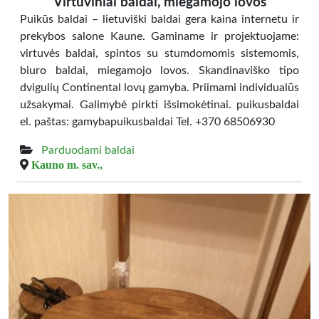
Virtuviniai baldai, miegamojo lovos
Puikūs baldai – lietuviški baldai gera kaina internetu ir
prekybos salone Kaune. Gaminame ir projektuojame:
virtuvės baldai, spintos su stumdomomis sistemomis,
biuro baldai, miegamojo lovos. Skandinaviško tipo
dvigulių Continental lovų gamyba. Priimami individualūs
užsakymai. Galimybė pirkti išsimokėtinai. puikusbaldai
el. paštas: gamybapuikusbaldai Tel. +370 68506930
Parduodami baldai
Kauno m. sav.,