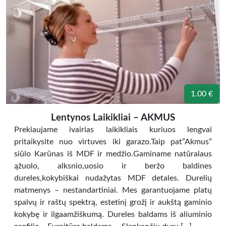
1.00 €
Lentynos Laikikliai – AKMUS
Prekiaujame ivairias laikikliais kuriuos lengvai
pritaikysite nuo virtuves iki garazo.Taip pat”Akmus”
siūlo Karūnas iš MDF ir medžio.Gaminame natūralaus
ąžuolo, alksnio,uosio ir beržo baldines
dureles,kokybiškai nudažytas MDF detales. Durelių
matmenys – nestandartiniai. Mes garantuojame platų
spalvų ir raštų spektrą, estetinį grožį ir aukštą gaminio
kokybę ir ilgaamžiškumą. Dureles baldams iš aliuminio