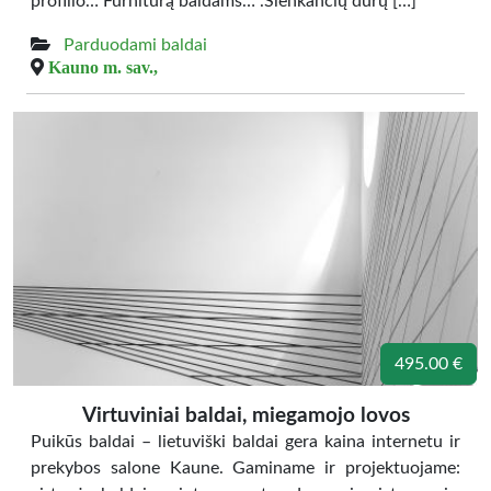
profilio… Furnitūrą baldams… .Slenkančių durų […]
Parduodami baldai
Kauno m. sav.,
495.00 €
Virtuviniai baldai, miegamojo lovos
Puikūs baldai – lietuviški baldai gera kaina internetu ir
prekybos salone Kaune. Gaminame ir projektuojame: