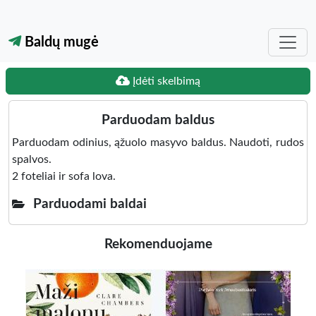
Baldų mugė
Įdėti skelbimą
Parduodam baldus
Parduodam odinius, ąžuolo masyvo baldus. Naudoti, rudos
spalvos.
2 foteliai ir sofa lova.
Parduodami baldai
Rekomenduojame