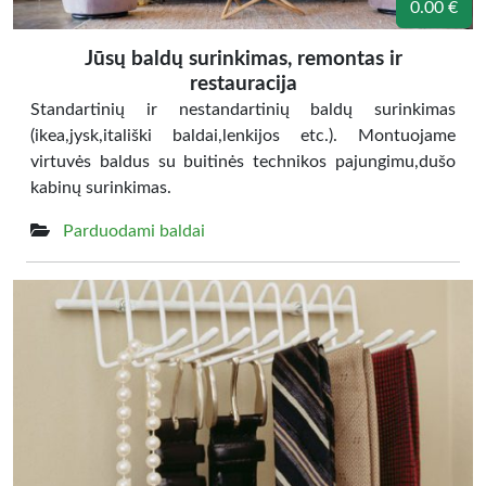
0.00 €
Jūsų baldų surinkimas, remontas ir
restauracija
Standartinių ir nestandartinių baldų surinkimas
(ikea,jysk,itališki baldai,lenkijos etc.). Montuojame
virtuvės baldus su buitinės technikos pajungimu,dušo
kabinų surinkimas.
Parduodami baldai