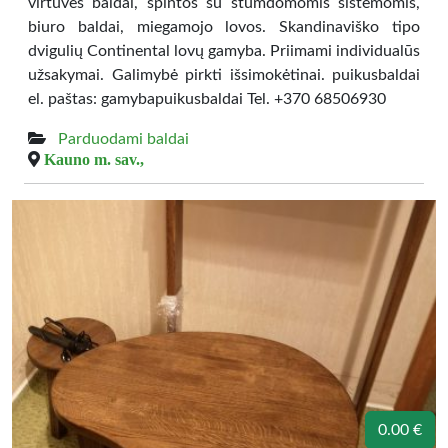
virtuvės baldai, spintos su stumdomomis sistemomis,
biuro baldai, miegamojo lovos. Skandinaviško tipo
dvigulių Continental lovų gamyba. Priimami individualūs
užsakymai. Galimybė pirkti išsimokėtinai. puikusbaldai
el. paštas: gamybapuikusbaldai Tel. +370 68506930
Parduodami baldai
Kauno m. sav.,
0.00 €