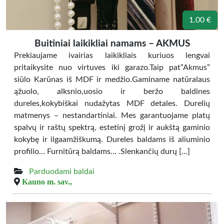
1.00 €
Buitiniai laikikliai namams – AKMUS
Prekiaujame ivairias laikikliais kuriuos lengvai
pritaikysite nuo virtuves iki garazo.Taip pat”Akmus”
siūlo Karūnas iš MDF ir medžio.Gaminame natūralaus
ąžuolo, alksnio,uosio ir beržo baldines
dureles,kokybiškai nudažytas MDF detales. Durelių
matmenys – nestandartiniai. Mes garantuojame platų
spalvų ir raštų spektrą, estetinį grožį ir aukštą gaminio
kokybę ir ilgaamžiškumą. Dureles baldams iš aliuminio
profilio… Furnitūrą baldams… .Slenkančių durų […]
Parduodami baldai
Kauno m. sav.,