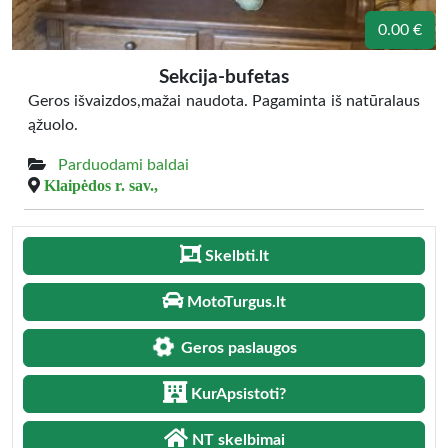
0.00 €
Sekcija-bufetas
Geros išvaizdos,mažai naudota. Pagaminta iš natūralaus
ąžuolo.
Parduodami baldai
Klaipėdos r. sav.,
Skelbti.lt
MotoTurgus.lt
Geros paslaugos
KurApsistoti?
NT skelbimai