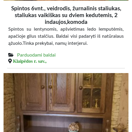
Spintos 6vnt., veidrodis, žurnalinis staliukas,
staliukas vaikiškas su dviem kedutemis, 2
indaujos,komoda
Spintos su lentynomis, apšvietimas ledo lemputėmis,
apačioje gilus stalčius. Baldai visi padaryti iš natūralaus
ąžuolo.Tinka prekybai, namų interjerui.
Parduodami baldai
Klaipėdos r. sav.,