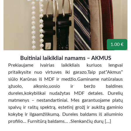
1.00 €
Buitiniai laikikliai namams – AKMUS
Prekiaujame ivairias laikikliais kuriuos lengvai
pritaikysite nuo virtuves iki garazo.Taip pat”Akmus”
siūlo Karūnas iš MDF ir medžio.Gaminame natūralaus
ąžuolo, alksnio,uosio ir beržo baldines
dureles,kokybiškai nudažytas MDF detales. Durelių
matmenys – nestandartiniai. Mes garantuojame platų
spalvų ir raštų spektrą, estetinį grožį ir aukštą gaminio
kokybę ir ilgaamžiškumą. Dureles baldams iš aliuminio
profilio… Furnitūrą baldams… .Slenkančių durų […]