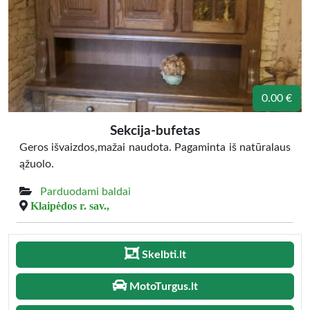
0.00 €
Sekcija-bufetas
Geros išvaizdos,mažai naudota. Pagaminta iš natūralaus
ąžuolo.
Parduodami baldai
Klaipėdos r. sav.,
Skelbti.lt
MotoTurgus.lt