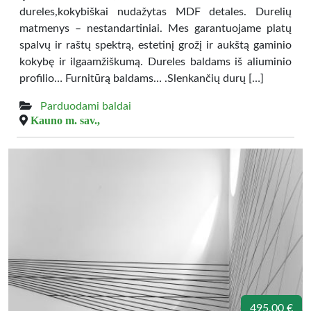
dureles,kokybiškai nudažytas MDF detales. Durelių
matmenys – nestandartiniai. Mes garantuojame platų
spalvų ir raštų spektrą, estetinį grožį ir aukštą gaminio
kokybę ir ilgaamžiškumą. Dureles baldams iš aliuminio
profilio… Furnitūrą baldams… .Slenkančių durų […]
Parduodami baldai
Kauno m. sav.,
495.00 €