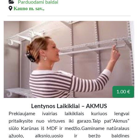
Parduodami baldai
Kauno m. sav.,
1.00 €
Lentynos Laikikliai – AKMUS
Prekiaujame ivairias laikikliais kuriuos lengvai
pritaikysite nuo virtuves iki garazo.Taip pat”Akmus”
siūlo Karūnas iš MDF ir medžio.Gaminame natūralaus
ąžuolo, alksnio,uosio ir beržo baldines