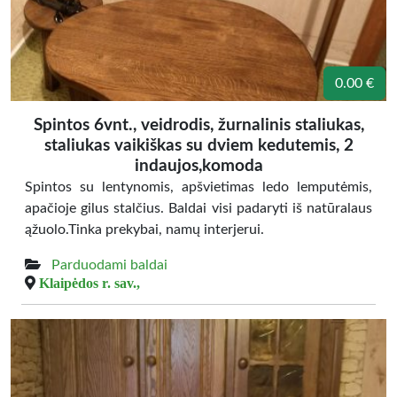
0.00 €
Spintos 6vnt., veidrodis, žurnalinis staliukas,
staliukas vaikiškas su dviem kedutemis, 2
indaujos,komoda
Spintos su lentynomis, apšvietimas ledo lemputėmis,
apačioje gilus stalčius. Baldai visi padaryti iš natūralaus
ąžuolo.Tinka prekybai, namų interjerui.
Parduodami baldai
Klaipėdos r. sav.,