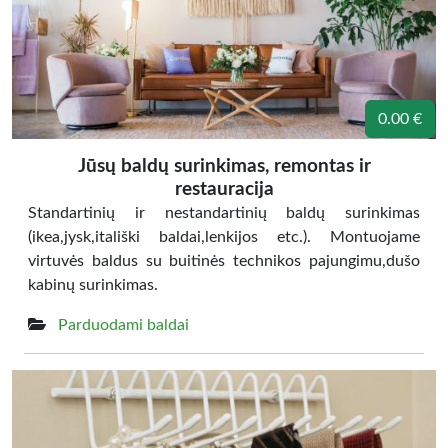
0.00 €
Jūsų baldų surinkimas, remontas ir
restauracija
Standartinių ir nestandartinių baldų surinkimas
(ikea,jysk,itališki baldai,lenkijos etc.). Montuojame
virtuvės baldus su buitinės technikos pajungimu,dušo
kabinų surinkimas.
Parduodami baldai