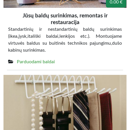
0.00 €
Jūsų baldų surinkimas, remontas ir
restauracija
Standartinių ir nestandartinių baldų surinkimas
(ikea,jysk,itališki baldai,lenkijos etc.). Montuojame
virtuvės baldus su buitinės technikos pajungimu,dušo
kabinų surinkimas.
Parduodami baldai