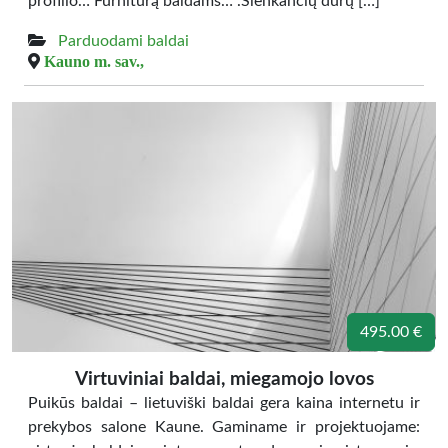
profilio… Furnitūrą baldams… .Slenkančių durų […]
Parduodami baldai
Kauno m. sav.,
495.00 €
Virtuviniai baldai, miegamojo lovos
Puikūs baldai – lietuviški baldai gera kaina internetu ir
prekybos salone Kaune. Gaminame ir projektuojame: