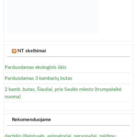
NT skelbimai
Parduodamas ekologinis ūkis
Parduodamas 3 kambarių butas
2 kamb. butas, Šiauliai, prie Saulės miesto (trumpalaikė
nuoma)
Rekomenduojame
darželio išleistuvės, animatoriai, personažai, zaidimu