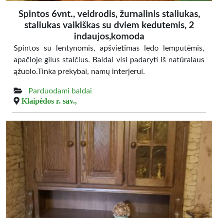
Spintos 6vnt., veidrodis, žurnalinis staliukas,
staliukas vaikiškas su dviem kedutemis, 2
indaujos,komoda
Spintos su lentynomis, apšvietimas ledo lemputėmis,
apačioje gilus stalčius. Baldai visi padaryti iš natūralaus
ąžuolo.Tinka prekybai, namų interjerui.
Parduodami baldai
Klaipėdos r. sav.,