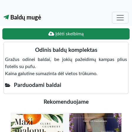
Baldų mugė
Įdėti skelbimą
Odinis baldų komplektas
Gražus odinei baldai, be jokių pažeidimų kampas plius
fotelis su pufu.
Kaina galutine sumazinta dėl vietos trūkumo.
Parduodami baldai
Rekomenduojame