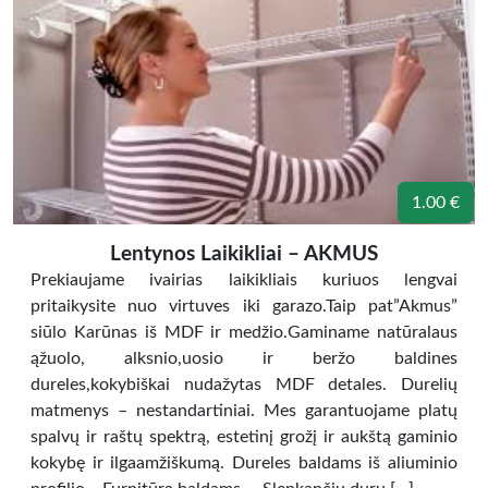
1.00 €
Lentynos Laikikliai – AKMUS
Prekiaujame ivairias laikikliais kuriuos lengvai
pritaikysite nuo virtuves iki garazo.Taip pat”Akmus”
siūlo Karūnas iš MDF ir medžio.Gaminame natūralaus
ąžuolo, alksnio,uosio ir beržo baldines
dureles,kokybiškai nudažytas MDF detales. Durelių
matmenys – nestandartiniai. Mes garantuojame platų
spalvų ir raštų spektrą, estetinį grožį ir aukštą gaminio
kokybę ir ilgaamžiškumą. Dureles baldams iš aliuminio