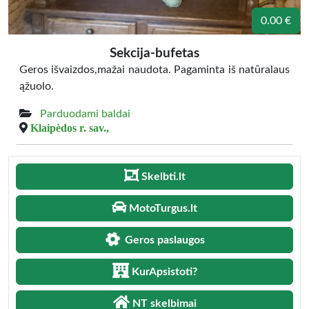
0.00 €
Sekcija-bufetas
Geros išvaizdos,mažai naudota. Pagaminta iš natūralaus
ąžuolo.
Parduodami baldai
Klaipėdos r. sav.,
Skelbti.lt
MotoTurgus.lt
Geros paslaugos
KurApsistoti?
NT skelbimai