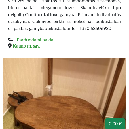
virtuvės baldai, spintos su stumdomomis sistemomis,
biuro baldai, miegamojo lovos. Skandinaviško tipo
dvigulių Continental lovų gamyba. Priimami individualūs
užsakymai. Galimybė pirkti išsimokėtinai. puikusbaldai
el. paštas: gamybapuikusbaldai Tel. +370 68506930
Parduodami baldai
Kauno m. sav.,
0.00 €