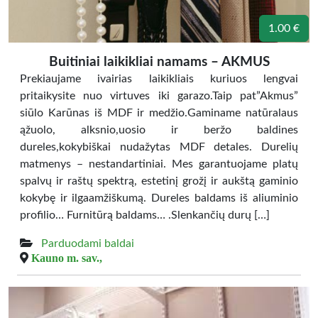
1.00 €
Buitiniai laikikliai namams – AKMUS
Prekiaujame ivairias laikikliais kuriuos lengvai
pritaikysite nuo virtuves iki garazo.Taip pat”Akmus”
siūlo Karūnas iš MDF ir medžio.Gaminame natūralaus
ąžuolo, alksnio,uosio ir beržo baldines
dureles,kokybiškai nudažytas MDF detales. Durelių
matmenys – nestandartiniai. Mes garantuojame platų
spalvų ir raštų spektrą, estetinį grožį ir aukštą gaminio
kokybę ir ilgaamžiškumą. Dureles baldams iš aliuminio
profilio… Furnitūrą baldams… .Slenkančių durų […]
Parduodami baldai
Kauno m. sav.,