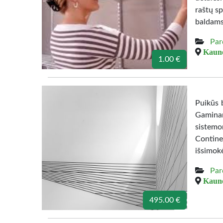
raštų sp
baldams
Par
Kauno
1.00 €
Puikūs b
Gamina
sistemo
Contine
išsimok
Par
Kauno
495.00 €