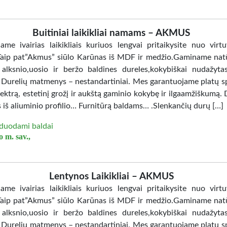
Buitiniai laikikliai namams – AKMUS
jame ivairias laikikliais kuriuos lengvai pritaikysite nuo virtu
Taip pat”Akmus” siūlo Karūnas iš MDF ir medžio.Gaminame nat
 alksnio,uosio ir beržo baldines dureles,kokybiškai nudažy
. Durelių matmenys – nestandartiniai. Mes garantuojame platų sp
ektrą, estetinį grožį ir aukštą gaminio kokybę ir ilgaamžiškumą. 
 iš aliuminio profilio… Furnitūrą baldams… .Slenkančių durų […]
duodami baldai
 m. sav.,
Lentynos Laikikliai – AKMUS
jame ivairias laikikliais kuriuos lengvai pritaikysite nuo virtu
Taip pat”Akmus” siūlo Karūnas iš MDF ir medžio.Gaminame nat
 alksnio,uosio ir beržo baldines dureles,kokybiškai nudažy
. Durelių matmenys – nestandartiniai. Mes garantuojame platų sp