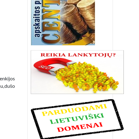
lenkijos
mu,dušo