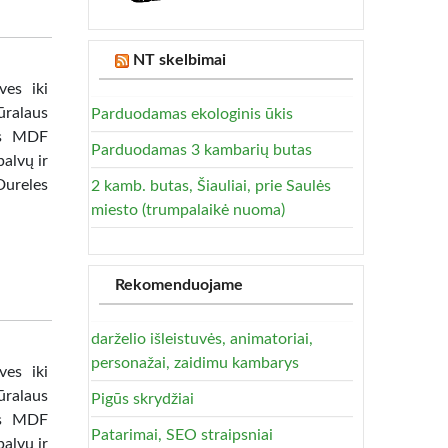
NT skelbimai
ves iki
ūralaus
Parduodamas ekologinis ūkis
tas MDF
Parduodamas 3 kambarių butas
alvų ir
Dureles
2 kamb. butas, Šiauliai, prie Saulės
miesto (trumpalaikė nuoma)
Rekomenduojame
darželio išleistuvės, animatoriai,
personažai, zaidimu kambarys
ves iki
ūralaus
Pigūs skrydžiai
tas MDF
Patarimai, SEO straipsniai
alvų ir