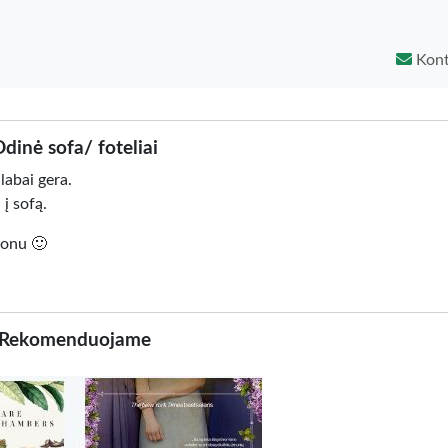
Kont
dinė sofa/ foteliai
labai gera.
į sofą.
fonu 🙂
Rekomenduojame