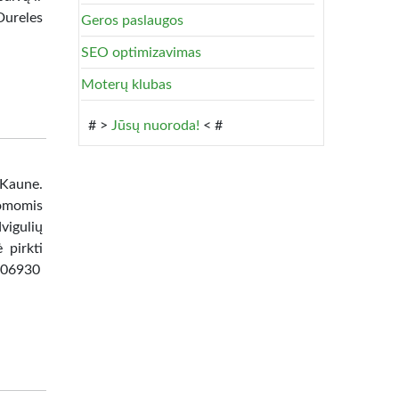
Dureles
Geros paslaugos
SEO optimizavimas
Moterų klubas
# >
Jūsų nuoroda!
< #
 Kaune.
omomis
vigulių
 pirkti
8506930