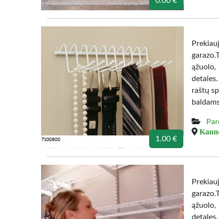
0.00 €
Prekiau
garazo.
ąžuolo,
detales
raštų sp
baldams
Par
Kauno
1.00 €
Prekiau
garazo.
ąžuolo,
detales