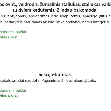
os 6vnt., veidrodis, žurnalinis staliukas, staliukas vaik
su dviem kedutemis, 2 indaujos,komoda
 su lentynomis, apšvietimas ledo lemputėmis, apačioje gilus st
isi padaryti iš natūralaus ąžuolo.Tinka prekybai, namų interjerui.
duodami baldai
dos r. sav.,
Sekcija-bufetas
švaizdos,mažai naudota. Pagaminta iš natūralaus ąžuolo.
duodami baldai
dos r. sav.,