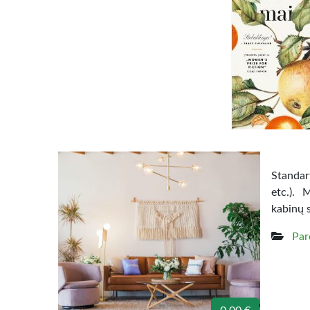
Standart
etc.). 
kabinų 
Par