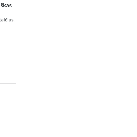
iškas
alčius.