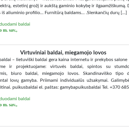
ektrą, estetinį grožį ir aukštą gaminio kokybę ir ilgaamžiškumą. 
 iš aliuminio profilio… Furnitūrą baldams… .Slenkančių durų […]
duodami baldai
 m. sav.,
Virtuviniai baldai, miegamojo lovos
aldai – lietuviški baldai gera kaina internetu ir prekybos salone
me ir projektuojame: virtuvės baldai, spintos su stumd
mis, biuro baldai, miegamojo lovos. Skandinaviško tipo d
ntal lovų gamyba. Priimami individualūs užsakymai. Galimybė
ėtinai. puikusbaldai el. paštas: gamybapuikusbaldai Tel. +370 6
duodami baldai
 m. sav.,