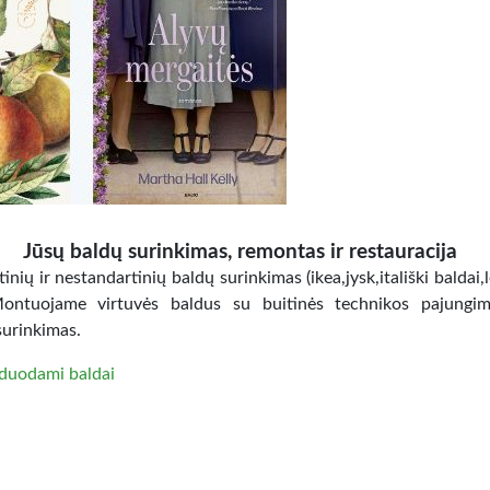
Jūsų baldų surinkimas, remontas ir restauracija
inių ir nestandartinių baldų surinkimas (ikea,jysk,itališki baldai,
Montuojame virtuvės baldus su buitinės technikos pajungi
surinkimas.
duodami baldai