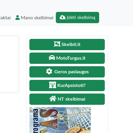
Įdėti skelbimą
aktai
Mano skelbimai
Skelbti.lt
MotoTurgus.lt
Geros paslaugos
KurApsistoti?
NT skelbimai