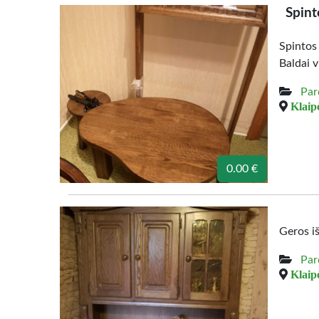
Spint
Spintos
Baldai v
Par
Klaipė
0.00 €
Geros i
Par
Klaipė