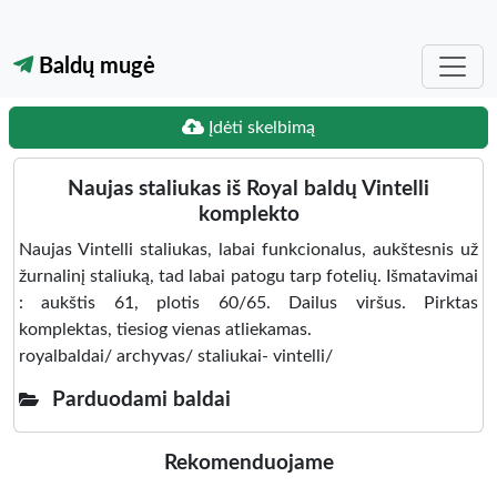
Baldų mugė
Įdėti skelbimą
Naujas staliukas iš Royal baldų Vintelli
komplekto
Naujas Vintelli staliukas, labai funkcionalus, aukštesnis už
žurnalinį staliuką, tad labai patogu tarp fotelių. Išmatavimai
: aukštis 61, plotis 60/65. Dailus viršus. Pirktas
komplektas, tiesiog vienas atliekamas.
royalbaldai/ archyvas/ staliukai- vintelli/
Parduodami baldai
Rekomenduojame