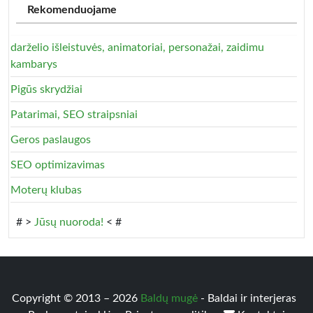
Rekomenduojame
darželio išleistuvės, animatoriai, personažai, zaidimu
kambarys
Pigūs skrydžiai
Patarimai, SEO straipsniai
Geros paslaugos
SEO optimizavimas
Moterų klubas
# >
Jūsų nuoroda!
< #
Copyright © 2013 – 2026
Baldų mugė
- Baldai ir interjeras