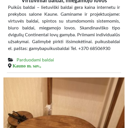
Virtuviniai baldai, miegamojo lovos
Puikūs baldai – lietuviški baldai gera kaina internetu ir
prekybos salone Kaune. Gaminame ir projektuojame:
virtuvės baldai, spintos su stumdomomis sistemomis,
biuro baldai, miegamojo lovos. Skandinaviško tipo
dvigulių Continental lovų gamyba. Priimami individualūs
užsakymai. Galimybė pirkti išsimokėtinai. puikusbaldai
el. paštas: gamybapuikusbaldai Tel. +370 68506930
Parduodami baldai
Kauno m. sav.,