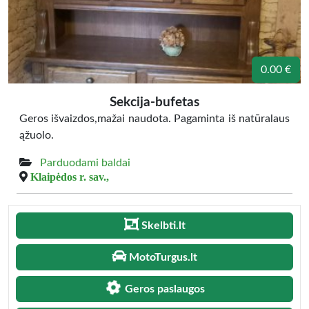
0.00 €
Sekcija-bufetas
Geros išvaizdos,mažai naudota. Pagaminta iš natūralaus
ąžuolo.
Parduodami baldai
Klaipėdos r. sav.,
Skelbti.lt
MotoTurgus.lt
Geros paslaugos