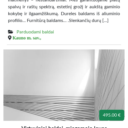
matmenys – nestandartiniai. Mes garantuojame platų
spalvų ir raštų spektrą, estetinį grožį ir aukštą gaminio
kokybę ir ilgaamžiškumą. Dureles baldams iš aliuminio
profilio… Furnitūrą baldams… .Slenkančių durų […]
Parduodami baldai
Kauno m. sav.,
495.00 €