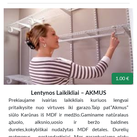
1.00 €
Lentynos Laikikliai – AKMUS
Prekiaujame ivairias laikikliais kuriuos lengvai
pritaikysite nuo virtuves iki garazo.Taip pat”Akmus”
siūlo Karūnas iš MDF ir medžio.Gaminame natūralaus
ąžuolo, alksnio,uosio ir beržo baldines
dureles,kokybiškai nudažytas MDF detales. Durelių