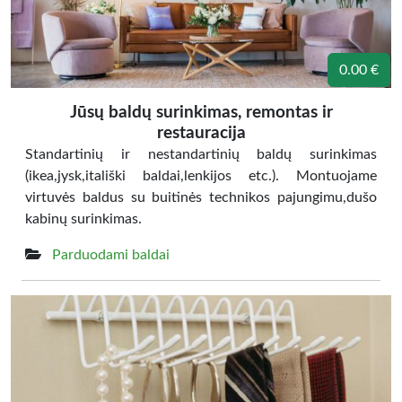
0.00 €
Jūsų baldų surinkimas, remontas ir
restauracija
Standartinių ir nestandartinių baldų surinkimas
(ikea,jysk,itališki baldai,lenkijos etc.). Montuojame
virtuvės baldus su buitinės technikos pajungimu,dušo
kabinų surinkimas.
Parduodami baldai