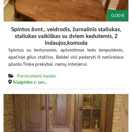
0.00 €
Spintos 6vnt., veidrodis, žurnalinis staliukas,
staliukas vaikiškas su dviem kedutemis, 2
indaujos,komoda
Spintos su lentynomis, apšvietimas ledo lemputėmis,
apačioje gilus stalčius. Baldai visi padaryti iš natūralaus
ąžuolo.Tinka prekybai, namų interjerui.
Parduodami baldai
Klaipėdos r. sav.,