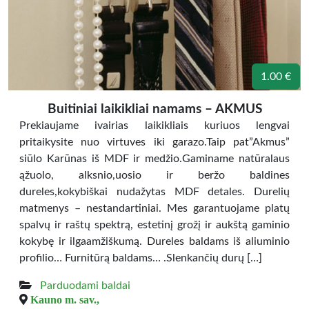
1.00 €
Buitiniai laikikliai namams – AKMUS
Prekiaujame ivairias laikikliais kuriuos lengvai
pritaikysite nuo virtuves iki garazo.Taip pat”Akmus”
siūlo Karūnas iš MDF ir medžio.Gaminame natūralaus
ąžuolo, alksnio,uosio ir beržo baldines
dureles,kokybiškai nudažytas MDF detales. Durelių
matmenys – nestandartiniai. Mes garantuojame platų
spalvų ir raštų spektrą, estetinį grožį ir aukštą gaminio
kokybę ir ilgaamžiškumą. Dureles baldams iš aliuminio
profilio… Furnitūrą baldams… .Slenkančių durų […]
Parduodami baldai
Kauno m. sav.,