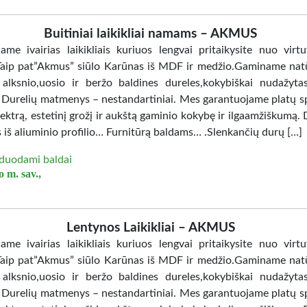
Buitiniai laikikliai namams – AKMUS
jame ivairias laikikliais kuriuos lengvai pritaikysite nuo virtu
Taip pat”Akmus” siūlo Karūnas iš MDF ir medžio.Gaminame nat
 alksnio,uosio ir beržo baldines dureles,kokybiškai nudažy
. Durelių matmenys – nestandartiniai. Mes garantuojame platų sp
ektrą, estetinį grožį ir aukštą gaminio kokybę ir ilgaamžiškumą. 
 iš aliuminio profilio… Furnitūrą baldams… .Slenkančių durų […]
duodami baldai
 m. sav.,
Lentynos Laikikliai – AKMUS
jame ivairias laikikliais kuriuos lengvai pritaikysite nuo virtu
Taip pat”Akmus” siūlo Karūnas iš MDF ir medžio.Gaminame nat
 alksnio,uosio ir beržo baldines dureles,kokybiškai nudažy
. Durelių matmenys – nestandartiniai. Mes garantuojame platų sp