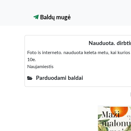
Baldų mugė
Nauduota. dirbti
Foto is interneto. nauduota keleta metu, kai kurios 
10e.
Naujamiestis
Parduodami baldai