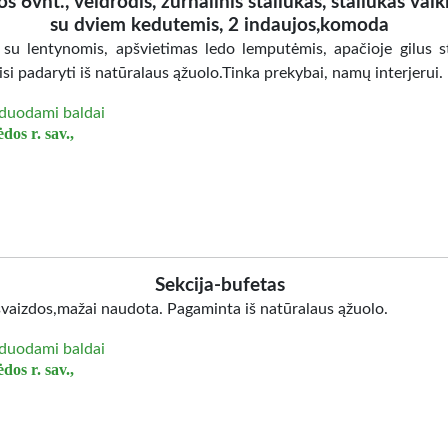
os 6vnt., veidrodis, žurnalinis staliukas, staliukas vaik
su dviem kedutemis, 2 indaujos,komoda
 su lentynomis, apšvietimas ledo lemputėmis, apačioje gilus st
isi padaryti iš natūralaus ąžuolo.Tinka prekybai, namų interjerui.
duodami baldai
dos r. sav.,
Sekcija-bufetas
švaizdos,mažai naudota. Pagaminta iš natūralaus ąžuolo.
duodami baldai
dos r. sav.,