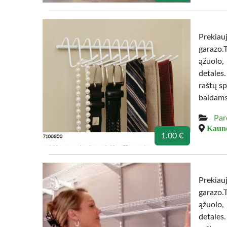
Prekiau
garazo.
ąžuolo,
detales
raštų sp
baldams
Par
Kauno
1.00 €
Prekiau
garazo.
ąžuolo,
detales