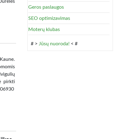
Dureles
Geros paslaugos
SEO optimizavimas
Moterų klubas
# >
Jūsų nuoroda!
< #
 Kaune.
omomis
vigulių
 pirkti
8506930