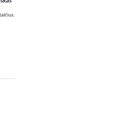
iškas
alčius.