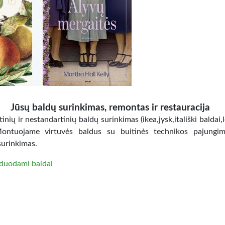
Jūsų baldų surinkimas, remontas ir restauracija
inių ir nestandartinių baldų surinkimas (ikea,jysk,itališki baldai,
Montuojame virtuvės baldus su buitinės technikos pajungi
surinkimas.
duodami baldai