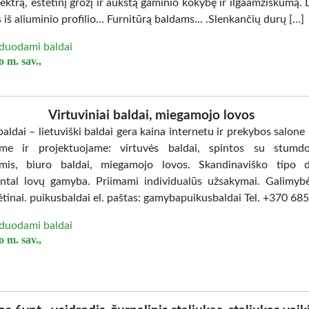
ektrą, estetinį grožį ir aukštą gaminio kokybę ir ilgaamžiškumą. 
 iš aliuminio profilio… Furnitūrą baldams… .Slenkančių durų […]
duodami baldai
 m. sav.,
Virtuviniai baldai, miegamojo lovos
aldai – lietuviški baldai gera kaina internetu ir prekybos salone
me ir projektuojame: virtuvės baldai, spintos su stumd
mis, biuro baldai, miegamojo lovos. Skandinaviško tipo d
ntal lovų gamyba. Priimami individualūs užsakymai. Galimybė
ėtinai. puikusbaldai el. paštas: gamybapuikusbaldai Tel. +370 6
duodami baldai
 m. sav.,