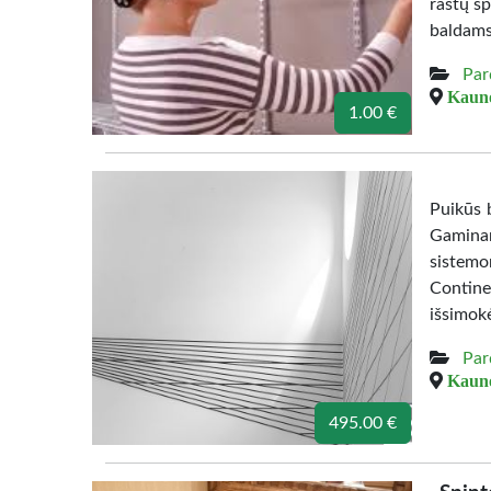
raštų sp
baldams
Par
Kauno
1.00 €
Puikūs b
Gamina
sistemo
Contine
išsimok
Par
Kauno
495.00 €