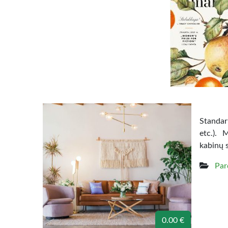
Standart
etc.). 
kabinų 
Par
0.00 €