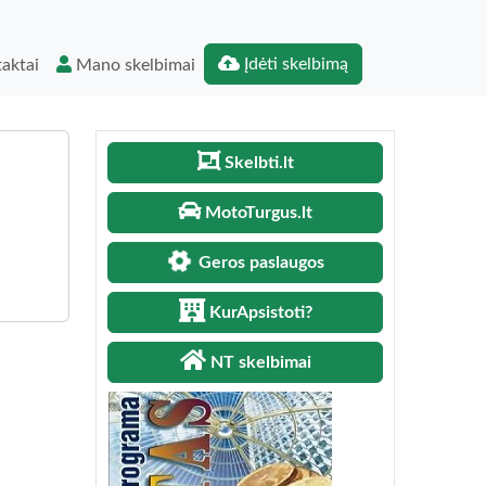
Įdėti skelbimą
aktai
Mano skelbimai
Skelbti.lt
MotoTurgus.lt
Geros paslaugos
KurApsistoti?
NT skelbimai