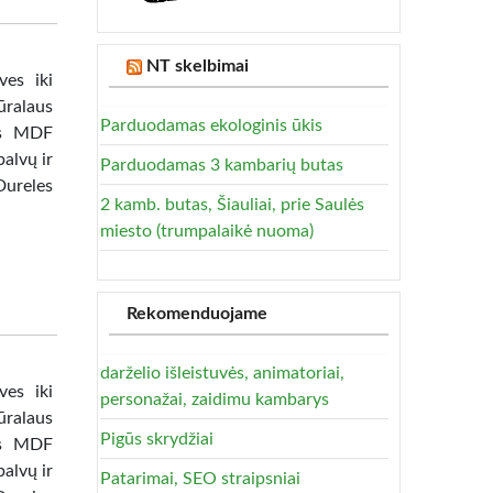
NT skelbimai
ves iki
ūralaus
Parduodamas ekologinis ūkis
tas MDF
alvų ir
Parduodamas 3 kambarių butas
Dureles
2 kamb. butas, Šiauliai, prie Saulės
miesto (trumpalaikė nuoma)
Rekomenduojame
darželio išleistuvės, animatoriai,
ves iki
personažai, zaidimu kambarys
ūralaus
Pigūs skrydžiai
tas MDF
alvų ir
Patarimai, SEO straipsniai