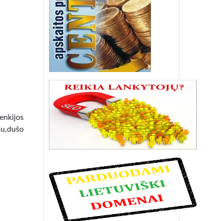
lenkijos
mu,dušo