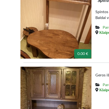
Spint
Spintos
Baldai v
Par
Klaipė
0.00 €
Geros i
Par
Klaipė