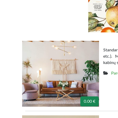
Standart
etc.). 
kabinų 
Par
0.00 €