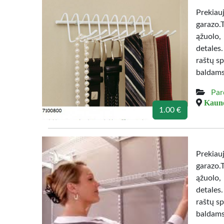
Prekiau
garazo.
ąžuolo,
detales
raštų sp
baldams
Par
Kauno
1.00 €
Prekiau
garazo.
ąžuolo,
detales
raštų sp
baldams