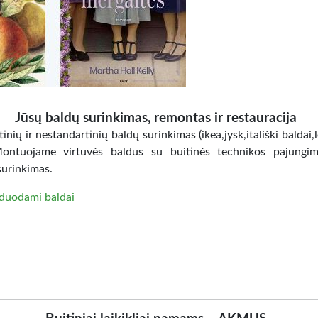
Jūsų baldų surinkimas, remontas ir restauracija
inių ir nestandartinių baldų surinkimas (ikea,jysk,itališki baldai,
Montuojame virtuvės baldus su buitinės technikos pajungi
surinkimas.
duodami baldai