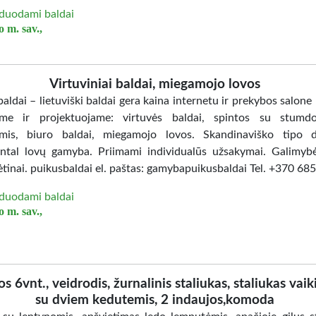
duodami baldai
 m. sav.,
Virtuviniai baldai, miegamojo lovos
aldai – lietuviški baldai gera kaina internetu ir prekybos salone
me ir projektuojame: virtuvės baldai, spintos su stumd
mis, biuro baldai, miegamojo lovos. Skandinaviško tipo d
ntal lovų gamyba. Priimami individualūs užsakymai. Galimybė
ėtinai. puikusbaldai el. paštas: gamybapuikusbaldai Tel. +370 6
duodami baldai
 m. sav.,
os 6vnt., veidrodis, žurnalinis staliukas, staliukas vaik
su dviem kedutemis, 2 indaujos,komoda