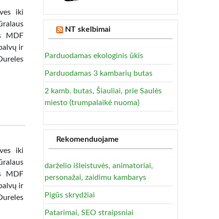
ves iki
ūralaus
NT skelbimai
tas MDF
alvų ir
Parduodamas ekologinis ūkis
Dureles
Parduodamas 3 kambarių butas
2 kamb. butas, Šiauliai, prie Saulės
miesto (trumpalaikė nuoma)
Rekomenduojame
ves iki
ūralaus
darželio išleistuvės, animatoriai,
tas MDF
personažai, zaidimu kambarys
alvų ir
Pigūs skrydžiai
Dureles
Patarimai, SEO straipsniai