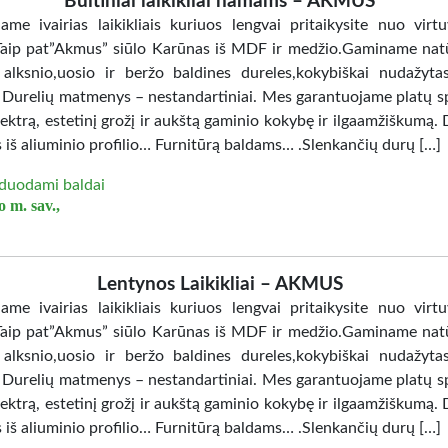
Buitiniai laikikliai namams – AKMUS
jame ivairias laikikliais kuriuos lengvai pritaikysite nuo virtu
Taip pat”Akmus” siūlo Karūnas iš MDF ir medžio.Gaminame nat
 alksnio,uosio ir beržo baldines dureles,kokybiškai nudažy
. Durelių matmenys – nestandartiniai. Mes garantuojame platų sp
ektrą, estetinį grožį ir aukštą gaminio kokybę ir ilgaamžiškumą. 
 iš aliuminio profilio… Furnitūrą baldams… .Slenkančių durų […]
duodami baldai
 m. sav.,
Lentynos Laikikliai – AKMUS
jame ivairias laikikliais kuriuos lengvai pritaikysite nuo virtu
Taip pat”Akmus” siūlo Karūnas iš MDF ir medžio.Gaminame nat
 alksnio,uosio ir beržo baldines dureles,kokybiškai nudažy
. Durelių matmenys – nestandartiniai. Mes garantuojame platų sp
ektrą, estetinį grožį ir aukštą gaminio kokybę ir ilgaamžiškumą. 
 iš aliuminio profilio… Furnitūrą baldams… .Slenkančių durų […]