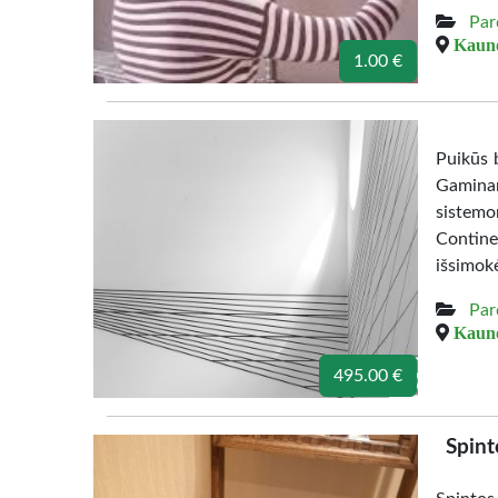
Par
Kauno
1.00 €
Puikūs b
Gamina
sistemo
Contine
išsimok
Par
Kauno
495.00 €
Spint