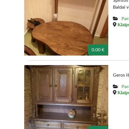
Spintos
Baldai v
Par
Klaipė
0.00 €
Geros i
Par
Klaipė