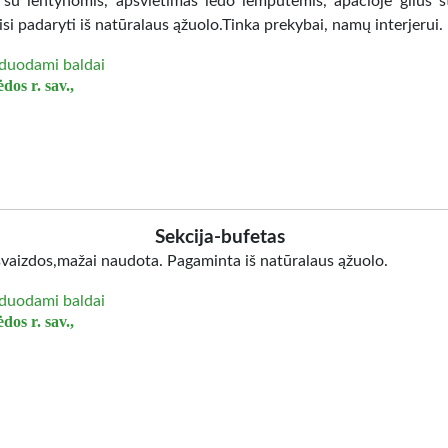
 su lentynomis, apšvietimas ledo lemputėmis, apačioje gilus st
isi padaryti iš natūralaus ąžuolo.Tinka prekybai, namų interjerui.
duodami baldai
dos r. sav.,
Sekcija-bufetas
švaizdos,mažai naudota. Pagaminta iš natūralaus ąžuolo.
duodami baldai
dos r. sav.,