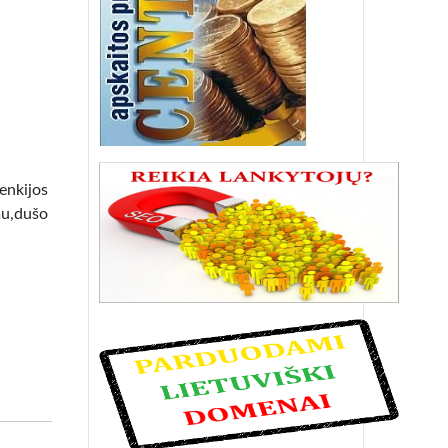
lenkijos
mu,dušo