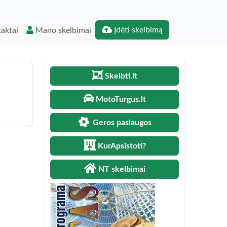
Įdėti skelbimą
aktai
Mano skelbimai
Skelbti.lt
MotoTurgus.lt
Geros paslaugos
KurApsistoti?
NT skelbimai