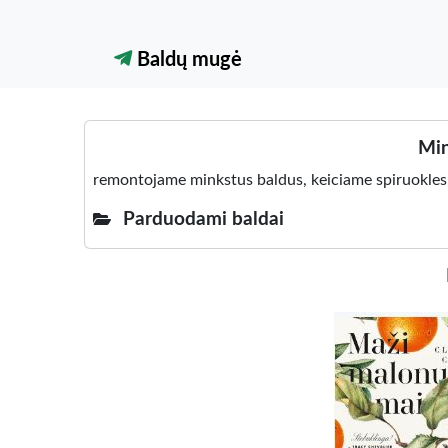
Baldų mugė
Min
remontojame minkstus baldus, keiciame spiruokles, p
Parduodami baldai