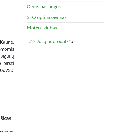
Geros paslaugos
SEO optimizavimas
Moterų klubas
# >
Jūsų nuoroda!
< #
 Kaune.
omomis
vigulių
 pirkti
8506930
iškas